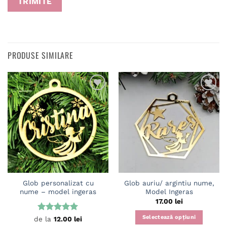
PRODUSE SIMILARE
Adaugă
Adaugă
în
în
wishlist
wishlist
Glob personalizat cu
Glob auriu/ argintiu nume,
nume – model ingeras
Model Ingeras
17.00
lei
Selectează opțiuni
Evaluat la
de la
12.00
lei
5
din 5