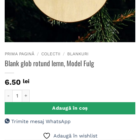
PRIMA PAGINĂ
/
COLECTII
/
BLANKURI
Blank glob rotund lemn, Model Fulg
6.50
lei
Cantitate Blank glob rotund lemn, Model Fulg
Adaugă în coș
Trimite mesaj WhatsApp
Adaugă în wishlist