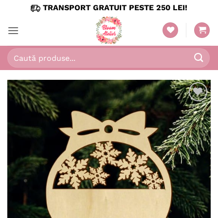
Skip
TRANSPORT GRATUIT PESTE 250 LEI!
to
content
Caută
după:
Adaugă
în
wishlist