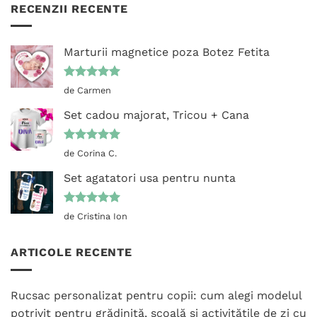
RECENZII RECENTE
Marturii magnetice poza Botez Fetita
Evaluat la
de Carmen
5
din 5
Set cadou majorat, Tricou + Cana
Evaluat la
de Corina C.
5
din 5
Set agatatori usa pentru nunta
Evaluat la
de Cristina Ion
5
din 5
ARTICOLE RECENTE
Rucsac personalizat pentru copii: cum alegi modelul
potrivit pentru grădiniță, școală și activitățile de zi cu