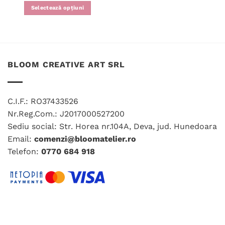
Acest
Selectează opțiuni
produs
Acest
are
produs
mai
are
multe
mai
variații.
multe
BLOOM CREATIVE ART SRL
Opțiunile
variații.
pot
Opțiunile
fi
pot
alese
C.I.F.: RO37433526
fi
în
Nr.Reg.Com.: J2017000527200
alese
pagina
în
Sediu social: Str. Horea nr.104A, Deva, jud. Hunedoara
produsului.
pagina
Email:
comenzi@bloomatelier.ro
produsului.
Telefon:
0770 684 918