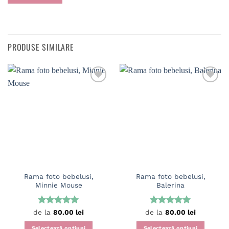
PRODUSE SIMILARE
Rama foto bebelusi,
Rama foto bebelusi,
Minnie Mouse
Balerina
Evaluat la
Evaluat la
de la
80.00
lei
de la
80.00
lei
5
din 5
5
din 5
Selectează opțiuni
Selectează opțiuni