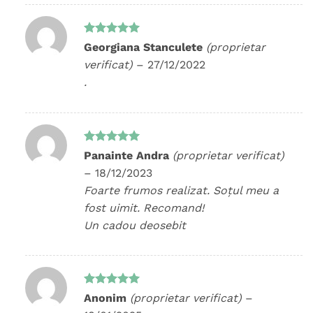
Evaluat la
Georgiana Stanculete
(proprietar
5
din 5
verificat)
–
27/12/2022
.
Evaluat la
Panainte Andra
(proprietar verificat)
5
din 5
–
18/12/2023
Foarte frumos realizat. Soțul meu a
fost uimit. Recomand!
Un cadou deosebit
Evaluat la
Anonim
(proprietar verificat)
–
5
din 5