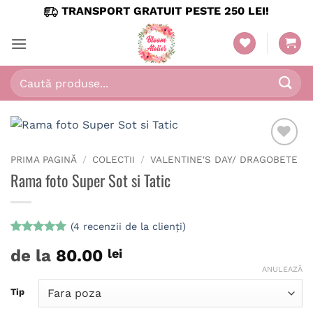
Skip
TRANSPORT GRATUIT PESTE 250 LEI!
to
content
Caută
după:
PRIMA PAGINĂ
/
COLECTII
/
VALENTINE'S DAY/ DRAGOBETE
Rama foto Super Sot si Tatic
(
4
recenzii de la clienți)
Evaluat la
4
de la
80.00
lei
5
din 5 pe
baza a
ANULEAZĂ
evaluări de
la clienți
Tip