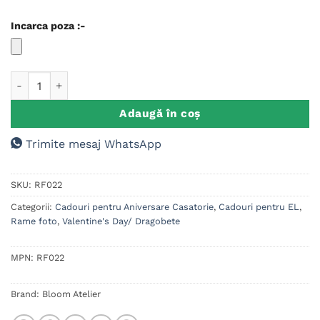
Incarca poza :-
Cantitate Rama foto Super Sot si Tatic
Adaugă în coș
Trimite mesaj WhatsApp
SKU:
RF022
Categorii:
Cadouri pentru Aniversare Casatorie
,
Cadouri pentru EL
,
Rame foto
,
Valentine's Day/ Dragobete
MPN:
RF022
Brand:
Bloom Atelier