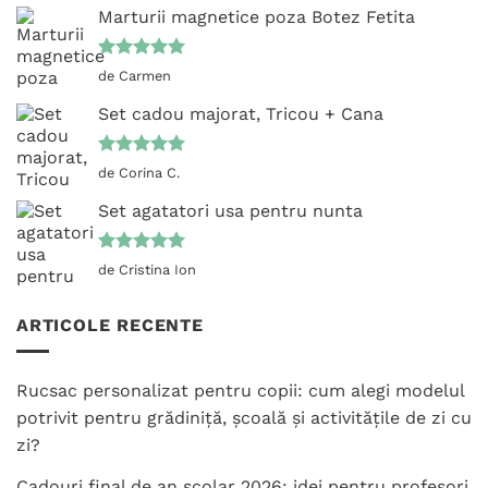
Marturii magnetice poza Botez Fetita
Evaluat la
de Carmen
5
din 5
Set cadou majorat, Tricou + Cana
Evaluat la
de Corina C.
5
din 5
Set agatatori usa pentru nunta
Evaluat la
de Cristina Ion
5
din 5
ARTICOLE RECENTE
Rucsac personalizat pentru copii: cum alegi modelul
potrivit pentru grădiniță, școală și activitățile de zi cu
zi?
Cadouri final de an școlar 2026: idei pentru profesori