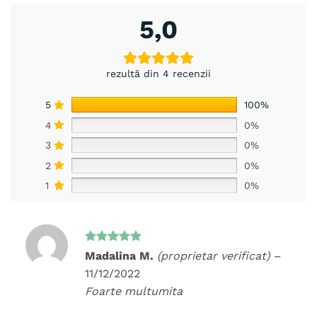
5,0
rezultă din 4 recenzii
5
100%
4
0%
3
0%
2
0%
1
0%
Evaluat la
Madalina M.
(proprietar verificat)
–
5
din 5
11/12/2022
Foarte multumita