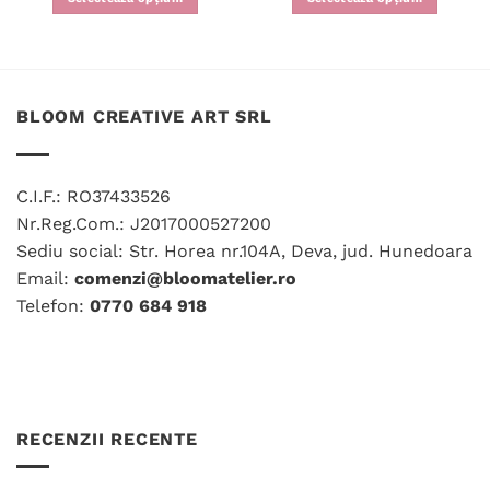
Acest
Acest
produs
produs
are
are
mai
mai
BLOOM CREATIVE ART SRL
multe
multe
variații.
variații.
Opțiunile
Opțiunile
pot
pot
C.I.F.: RO37433526
fi
fi
Nr.Reg.Com.: J2017000527200
alese
alese
Sediu social: Str. Horea nr.104A, Deva, jud. Hunedoara
în
în
Email:
comenzi@bloomatelier.ro
pagina
pagina
produsului.
produsului.
Telefon:
0770 684 918
RECENZII RECENTE