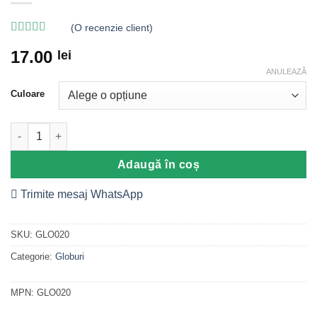
(O recenzie client)
Evaluat la
5
17.00
lei
din 5 pe
baza unei
ANULEAZĂ
singure
evaluări
Culoare
Cantitate Glob auriu/ argintiu nume, Model Fulg
Adaugă în coș
Trimite mesaj WhatsApp
SKU:
GLO020
Categorie:
Globuri
MPN:
GLO020