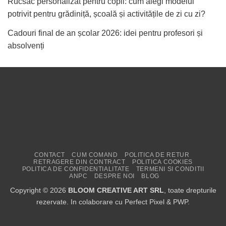
Rucsac personalizat pentru copii: cum alegi modelul
potrivit pentru grădiniță, școală și activitățile de zi cu zi?
Cadouri final de an școlar 2026: idei pentru profesori și
absolvenți
CONTACT
CUM COMAND
POLITICA DE RETUR
RETRAGERE DIN CONTRACT
POLITICA COOKIES
POLITICA DE CONFIDENTIALITATE
TERMENI SI CONDITII
ANPC
DESPRE NOI
BLOG
Copyright © 2026
BLOOM CREATIVE ART SRL
, toate drepturile
rezervate. In colaborare cu
Perfect Pixel
&
PWP
.