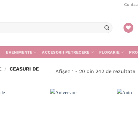
Contac
E
EVENIMENTE
ACCESORII PETRECERE
FLORARIE
PRO
E
/
CEASURI DE
S
Afișez 1 - 20 din 242 de rezultate
d
c
m
r