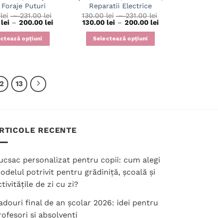
produsului.
 Foraje Puturi
Reparatii Electrice
Interval
Interval
0
lei
–
231.00
lei
130.00
lei
–
231.00
lei
Interval
de
Interval
de
0
lei
–
200.00
lei
130.00
lei
–
200.00
lei
de
prețuri:
de
prețuri:
prețuri:
130.00 lei
prețuri:
130.00 lei
ctează opțiuni
Selectează opțiuni
130.00 lei
până
130.00 lei
până
până
la
până
la
Acest
Acest
la
231.00 lei
la
231.00 lei
produs
produs
200.00 lei
200.00 lei
are
are
12
13
mai
mai
multe
multe
variații.
variații.
Opțiunile
Opțiunile
pot
pot
RTICOLE RECENTE
fi
fi
alese
alese
ucsac personalizat pentru copii: cum alegi
în
în
odelul potrivit pentru grădiniță, școală și
pagina
pagina
tivitățile de zi cu zi?
produsului.
produsului.
adouri final de an școlar 2026: idei pentru
rofesori și absolvenți