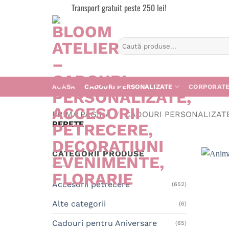
Skip
Transport gratuit peste 250 lei!
to
content
Caută
după:
ACASA
CADOURI PERSONALIZATE
CORPORAT
PRIMA PAGINĂ
/
CADOURI PERSONALIZAT
PERETE
CATEGORII PRODUSE
Accesorii petrecere
(652)
Alte categorii
(6)
Cadouri pentru Aniversare
(65)