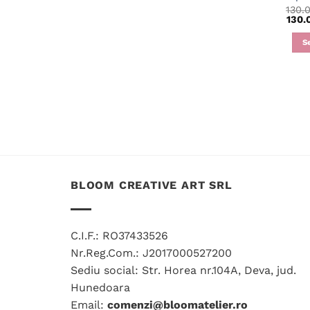
130.
130.
S
BLOOM CREATIVE ART SRL
C.I.F.: RO37433526
Nr.Reg.Com.: J2017000527200
Sediu social: Str. Horea nr.104A, Deva, jud.
Hunedoara
Email:
comenzi@bloomatelier.ro