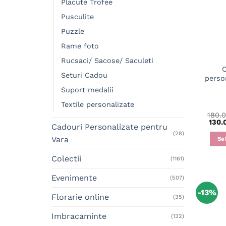
Placute Trofee
Pusculite
Puzzle
Rame foto
Rucsaci/ Sacose/ Saculeti
C
Seturi Cadou
perso
Suport medalii
Textile personalizate
180.
130.
Cadouri Personalizate pentru
(28)
Vara
Se
Colectii
(1161)
Evenimente
(507)
-13%
Florarie online
(35)
Imbracaminte
(132)