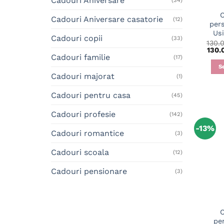
Cadouri Aniversare
(34)
C
Cadouri Aniversare casatorie
(12)
pers
Us
Cadouri copii
(33)
130.
130.
Cadouri familie
(17)
S
Cadouri majorat
(1)
Cadouri pentru casa
(45)
Cadouri profesie
(142)
-13%
Cadouri romantice
(3)
Cadouri scoala
(12)
Cadouri pensionare
(3)
C
pe