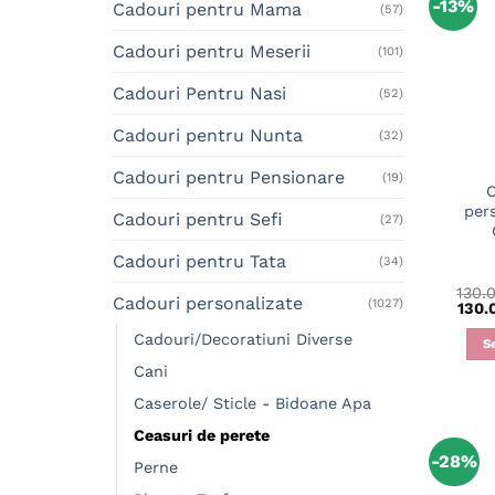
-13%
Cadouri pentru Mama
(57)
Cadouri pentru Meserii
(101)
Cadouri Pentru Nasi
(52)
Cadouri pentru Nunta
(32)
Cadouri pentru Pensionare
(19)
C
pers
Cadouri pentru Sefi
(27)
Cadouri pentru Tata
(34)
130.
Cadouri personalizate
(1027)
130.
Cadouri/Decoratiuni Diverse
S
Cani
Caserole/ Sticle - Bidoane Apa
Ceasuri de perete
-28%
Perne