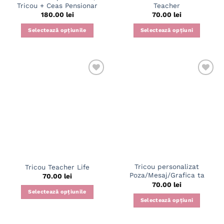
Tricou + Ceas Pensionar
Teacher
180.00
lei
70.00
lei
Selectează opțiunile
Selectează opțiuni
Acest
Acest
produs
produs
are
are
mai
mai
multe
multe
variații.
variații.
Opțiunile
Opțiunile
pot
pot
fi
fi
alese
alese
în
în
pagina
pagina
Tricou personalizat
Tricou Teacher Life
produsului.
produsului.
Poza/Mesaj/Grafica ta
70.00
lei
70.00
lei
Selectează opțiunile
Selectează opțiuni
Acest
Acest
produs
produs