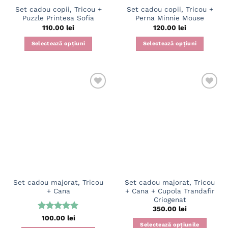
pagina
pagina
Set cadou copii, Tricou +
Set cadou copii, Tricou +
produsului.
produsului.
Puzzle Printesa Sofia
Perna Minnie Mouse
110.00
lei
120.00
lei
Selectează opțiuni
Selectează opțiuni
Acest
Acest
produs
produs
are
are
mai
mai
multe
multe
variații.
variații.
Opțiunile
Opțiunile
pot
pot
fi
fi
alese
alese
în
în
pagina
pagina
Set cadou majorat, Tricou
Set cadou majorat, Tricou
produsului.
produsului.
+ Cana
+ Cana + Cupola Trandafir
Criogenat
350.00
lei
Evaluat la
100.00
lei
Selectează opțiunile
5
din 5