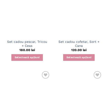
multe
multe
variații.
variații.
Opțiunile
Opțiunile
pot
pot
fi
fi
alese
alese
în
în
pagina
pagina
Set cadou pescar, Tricou
Set cadou cofetar, Sort +
produsului.
produsului.
+ Ceas
Cana
180.00
lei
120.00
lei
Selectează opțiuni
Selectează opțiuni
Acest
produs
are
mai
multe
variații.
Opțiunile
pot
fi