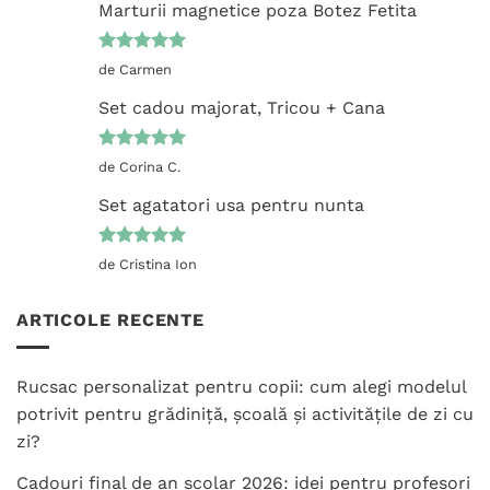
Marturii magnetice poza Botez Fetita
Evaluat la
de Carmen
5
din 5
Set cadou majorat, Tricou + Cana
Evaluat la
de Corina C.
5
din 5
Set agatatori usa pentru nunta
Evaluat la
de Cristina Ion
5
din 5
ARTICOLE RECENTE
Rucsac personalizat pentru copii: cum alegi modelul
potrivit pentru grădiniță, școală și activitățile de zi cu
zi?
Cadouri final de an școlar 2026: idei pentru profesori