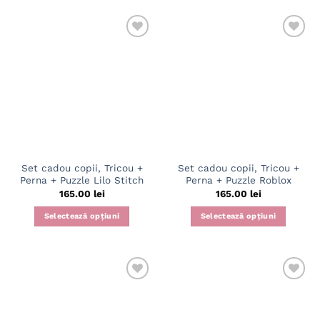
Set cadou copii, Tricou +
Set cadou copii, Tricou +
Perna + Puzzle Lilo Stitch
Perna + Puzzle Roblox
165.00
lei
165.00
lei
Selectează opțiuni
Selectează opțiuni
Acest
Acest
produs
produs
are
are
mai
mai
multe
multe
variații.
variații.