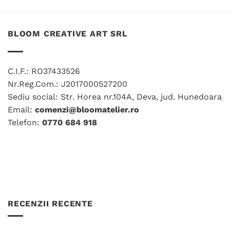
multe
pot
variații.
fi
Opțiunile
alese
BLOOM CREATIVE ART SRL
pot
în
fi
pagina
alese
produsului.
în
C.I.F.: RO37433526
pagina
Nr.Reg.Com.: J2017000527200
produsului.
Sediu social: Str. Horea nr.104A, Deva, jud. Hunedoara
Email:
comenzi@bloomatelier.ro
Telefon:
0770 684 918
RECENZII RECENTE