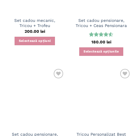
alese
în
pagina
Set cadou mecanic,
Set cadou pensionare,
produsului.
Tricou + Trofeu
Tricou + Ceas Pensionara
200.00
lei
Selectează opțiuni
Evaluat la
180.00
lei
4.5
din 5
Acest
Selectează opțiunile
produs
Acest
are
produs
mai
are
multe
mai
variații.
multe
Opțiunile
variații.
pot
Opțiunile
fi
pot
alese
fi
în
alese
pagina
în
produsului.
pagina
Set cadou pensionare,
Tricou Personalizat Best
produsului.