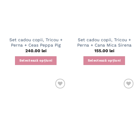
Opțiunile
Opțiunile
pot
pot
fi
fi
alese
alese
în
în
pagina
pagina
Set cadou copii, Tricou +
Set cadou copii, Tricou +
produsului.
produsului.
Perna + Ceas Peppa Pig
Perna + Cana Mica Sirena
240.00
lei
155.00
lei
Selectează opțiuni
Selectează opțiuni
Acest
Acest
produs
produs
are
are
mai
mai
multe
multe
variații.
variații.
Opțiunile
Opțiunile
pot
pot
fi
fi
alese
alese
în
în