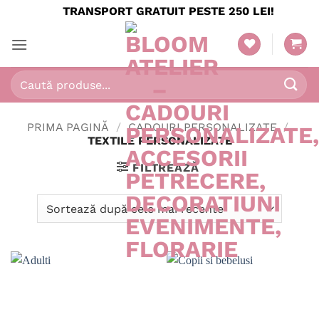
Skip
TRANSPORT GRATUIT PESTE 250 LEI!
to
content
Caută
după:
PRIMA PAGINĂ
/
CADOURI PERSONALIZATE
/
TEXTILE PERSONALIZATE
FILTREAZĂ