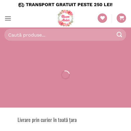
Skip
TRANSPORT GRATUIT PESTE 250 LEI!
to
content
Caută
după:
Livrare prin curier în toată țara