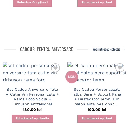
Selectează opțiuni
Selectează opțiuni
CADOURI PENTRU ANIVERSARE
Vezi intreaga colectie
NOU
Set Cadou Aniversare Tata
Set Cadou Personalizat,
– Cutie Vin Personalizata +
Halba Bere + Suport Pahar
Ramă Foto Sticla +
+ Desfacator lemn, Din
Tirbușon Profesional
halba asta bea doar …
180.00
lei
100.00
lei
Selectează opțiunile
Selectează opțiuni