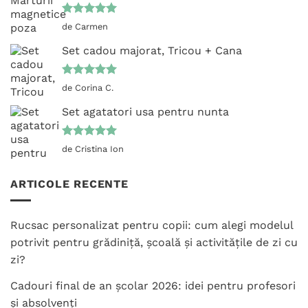
Evaluat la
de Carmen
5
din 5
Set cadou majorat, Tricou + Cana
Evaluat la
de Corina C.
5
din 5
Set agatatori usa pentru nunta
Evaluat la
de Cristina Ion
5
din 5
ARTICOLE RECENTE
Rucsac personalizat pentru copii: cum alegi modelul
potrivit pentru grădiniță, școală și activitățile de zi cu
zi?
Cadouri final de an școlar 2026: idei pentru profesori
și absolvenți