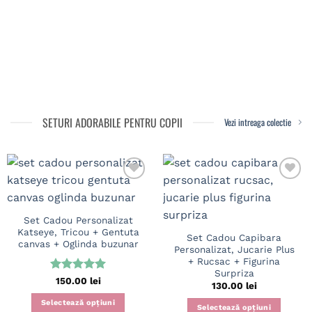
SETURI ADORABILE PENTRU COPII
Vezi intreaga colectie
Set Cadou Personalizat
Katseye, Tricou + Gentuta
Set Cadou Capibara
canvas + Oglinda buzunar
Personalizat, Jucarie Plus
+ Rucsac + Figurina
Surpriza
Evaluat la
150.00
lei
130.00
lei
5
din 5
Selectează opțiuni
Selectează opțiuni