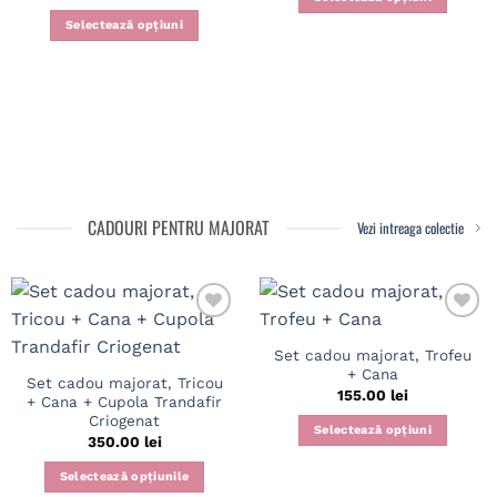
4.83
din 5
Acest
Selectează opțiuni
produs
Acest
are
produs
mai
are
multe
mai
variații.
multe
Opțiunile
variații.
pot
Opțiunile
fi
pot
CADOURI PENTRU MAJORAT
Vezi intreaga colectie
alese
fi
în
alese
pagina
în
produsului.
pagina
produsului.
Set cadou majorat, Trofeu
+ Cana
Set cadou majorat, Tricou
155.00
lei
+ Cana + Cupola Trandafir
Criogenat
Selectează opțiuni
350.00
lei
Selectează opțiunile