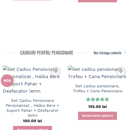
Acest
produs
are
mai
multe
variații.
Opțiunile
pot
CADOURI PENTRU PENSIONARE
fi
Vezi intreaga colectie
alese
în
pagina
produsului.
NOU
Set cadou pensionare,
Trofeu + Cana Pensionare
Set Cadou Pensionare
Personalizat , Halba Bere +
Evaluat la
155.00
lei
Suport Pahar + Desfacator
5
din 5
lemn
Selectează opțiuni
100.00
lei
Selectează opțiuni