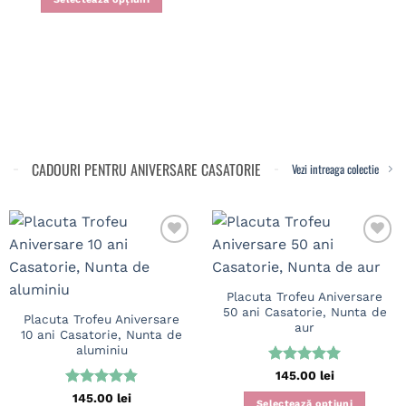
CADOURI PENTRU ANIVERSARE CASATORIE
Vezi intreaga colectie
Placuta Trofeu Aniversare
50 ani Casatorie, Nunta de
Placuta Trofeu Aniversare
aur
10 ani Casatorie, Nunta de
aluminiu
Evaluat la
145.00
lei
4.97
din 5
Evaluat la
145.00
lei
Selectează opțiuni