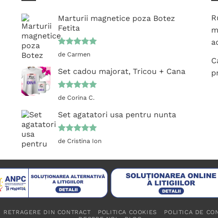
pot
variații.
fi
R
Marturii magnetice poza Botez
Opțiunile
Fetita
alese
m
pot
în
ac
fi
pagina
Evaluat la
alese
de Carmen
C
5
din 5
produsului.
în
Set cadou majorat, Tricou + Cana
p
pagina
produsului.
Evaluat la
de Corina C.
5
din 5
Set agatatori usa pentru nunta
Evaluat la
de Cristina Ion
5
din 5
RETRAGERE DIN CONTRACT
POLITICA COOKIES
POLITICA DE CO