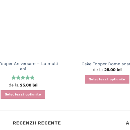
Topper Aniversare – La multi
Cake Topper Domnisoa
ani
de la
25.00
lei
Selectează opțiunile
Evaluat la
de la
25.00
lei
Acest
5
din 5
produs
Selectează opțiunile
are
Acest
mai
produs
multe
are
variații.
mai
RECENZII RECENTE
A
Opțiunile
multe