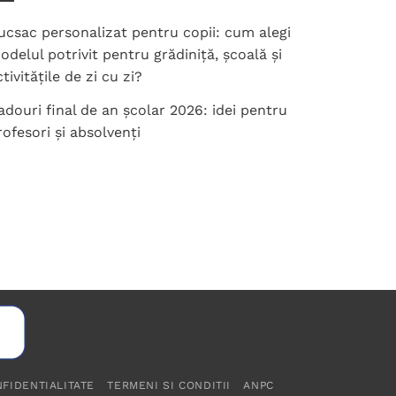
variații.
ucsac personalizat pentru copii: cum alegi
Opțiunile
odelul potrivit pentru grădiniță, școală și
pot
tivitățile de zi cu zi?
fi
alese
adouri final de an școlar 2026: idei pentru
în
rofesori și absolvenți
pagina
produsului.
NFIDENTIALITATE
TERMENI SI CONDITII
ANPC