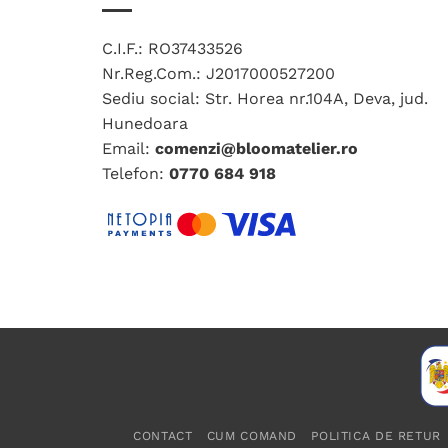
variații.
Opțiunile
C.I.F.: RO37433526
pot
Nr.Reg.Com.: J2017000527200
fi
Sediu social: Str. Horea nr.104A, Deva, jud.
alese
Hunedoara
în
Email:
comenzi@bloomatelier.ro
pagina
Telefon:
0770 684 918
produsului.
CONTACT
CUM COMAND
POLITICA DE RETUR