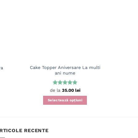
Cake Topper Aniversare La multi
ra
Cake To
ani nume
Evaluat la
de la
35.00
lei
5
din 5
Selectează opțiuni
Acest
produs
are
mai
RTICOLE RECENTE
multe