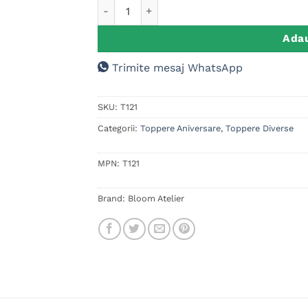
Cantitate Cake Topper 4 ani si o minune
Adau
Trimite mesaj WhatsApp
SKU:
T121
Categorii:
Toppere Aniversare
,
Toppere Diverse
MPN:
T121
Brand:
Bloom Atelier