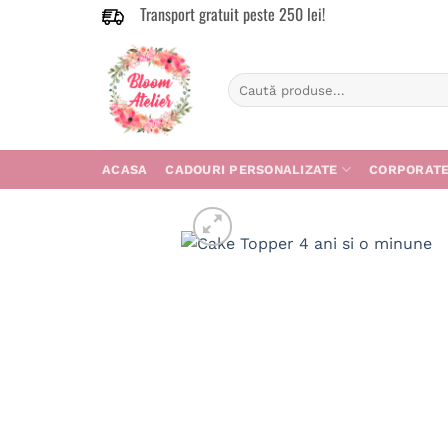
Transport gratuit peste 250 lei!
Skip
to
content
Caută
după:
ACASA
CADOURI PERSONALIZATE
CORPORAT