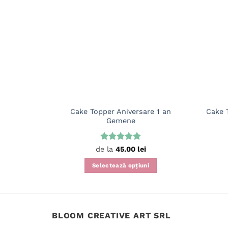
Cake Topper Aniversare 1 an
Cake 
Gemene
Evaluat la
de la
45.00
lei
5
din 5
Selectează opțiuni
Acest
produs
are
mai
BLOOM CREATIVE ART SRL
multe