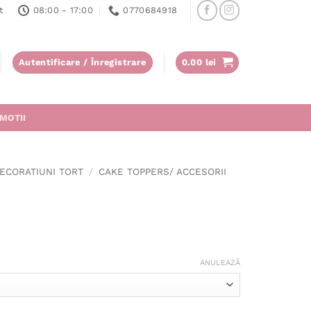
t
08:00 - 17:00
0770684918
Autentificare / Înregistrare
0.00
lei
MOTII
ECORATIUNI TORT
/
CAKE TOPPERS/ ACCESORII
ANULEAZĂ