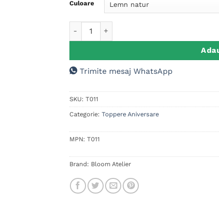
evaluări
Culoare
Cantitate Cake Topper Aniversar – Age is j
Adau
Trimite mesaj WhatsApp
SKU:
T011
Categorie:
Toppere Aniversare
MPN:
T011
Brand:
Bloom Atelier