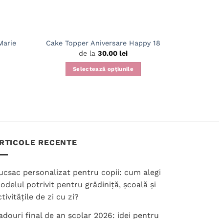
Marie
Cake Topper Aniversare Happy 18
Cake 
de la
30.00
lei
Selectează opțiunile
S
Acest
produs
are
mai
multe
variații.
RTICOLE RECENTE
Opțiunile
pot
fi
ucsac personalizat pentru copii: cum alegi
alese
odelul potrivit pentru grădiniță, școală și
în
tivitățile de zi cu zi?
pagina
adouri final de an școlar 2026: idei pentru
produsului.