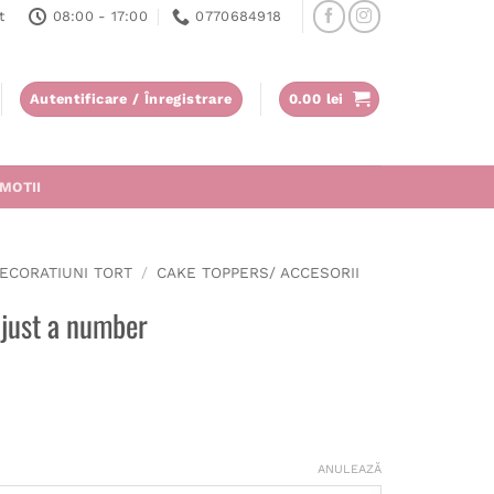
t
08:00 - 17:00
0770684918
Autentificare / Înregistrare
0.00
lei
MOTII
ECORATIUNI TORT
/
CAKE TOPPERS/ ACCESORII
 just a number
ANULEAZĂ