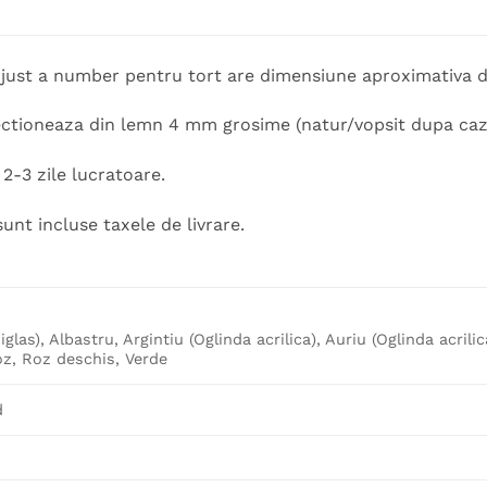
 just a number pentru tort are dimensiune aproximativa d
ectioneaza din lemn 4 mm grosime (natur/vopsit dupa caz)
2-3 zile lucratoare.
sunt incluse taxele de livrare.
iglas), Albastru, Argintiu (Oglinda acrilica), Auriu (Oglinda acrili
z, Roz deschis, Verde
d