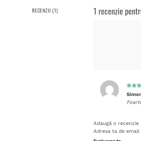
1 recenzie pent
RECENZII (1)
Evalua
Simo
5
din 
Foart
Adaugă o recenzie
Adresa ta de email 
Evaluarea ta