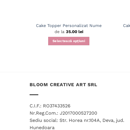
Cak
Cake Topper Personalizat Nume
de la
35.00
lei
Selectează opțiuni
Acest
produs
are
mai
multe
variații.
BLOOM CREATIVE ART SRL
Opțiunile
pot
fi
C.I.F.: RO37433526
alese
Nr.Reg.Com.: J2017000527200
în
Sediu social: Str. Horea nr.104A, Deva, jud.
pagina
Hunedoara
produsului.