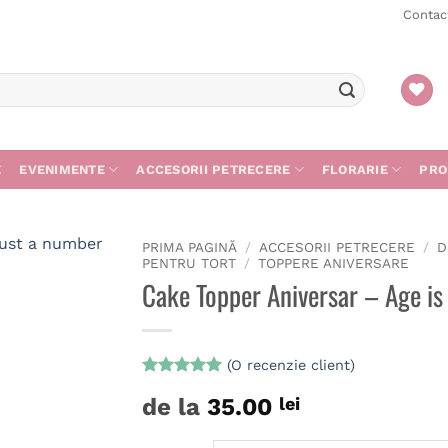
Contac
E
EVENIMENTE
ACCESORII PETRECERE
FLORARIE
PRO
PRIMA PAGINĂ
/
ACCESORII PETRECERE
/
D
PENTRU TORT
/
TOPPERE ANIVERSARE
Cake Topper Aniversar – Age is
(O recenzie client)
Evaluat la
de la
35.00
lei
5
din 5 pe
baza unei
singure