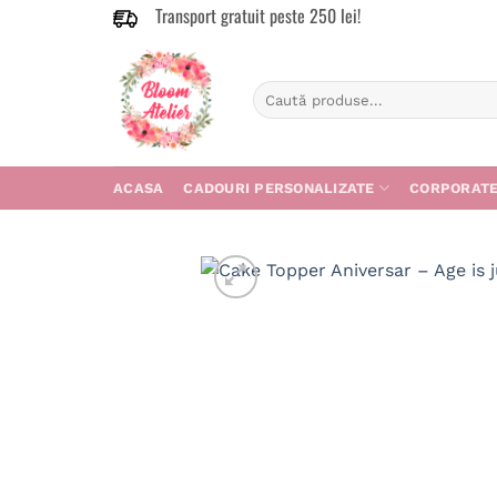
Transport gratuit peste 250 lei!
Skip
to
content
Caută
după:
ACASA
CADOURI PERSONALIZATE
CORPORAT