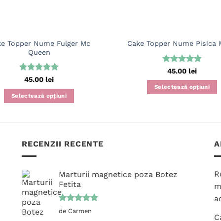
e Topper Nume Fulger Mc
Cake Topper Nume Pisica 
Queen
Evaluat la
45.00
lei
5
din 5
Evaluat la
45.00
lei
5
din 5
Selectează opțiuni
Selectează opțiuni
RECENZII RECENTE
A
R
Marturii magnetice poza Botez
Fetita
m
ac
Evaluat la
de Carmen
C
5
din 5