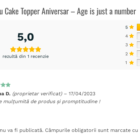
ru
Cake Topper Aniversar – Age is just a number
5
5,0
4
3
2
rezultă din 1 recenzie
1
t la
na D.
(proprietar verificat)
–
17/04/2023
5
e mulțumită de produs și promptitudine !
nu va fi publicată.
Câmpurile obligatorii sunt marcate cu