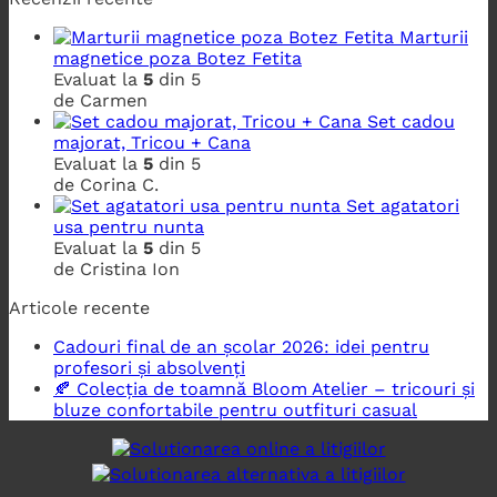
Marturii
magnetice poza Botez Fetita
Evaluat la
5
din 5
de Carmen
Set cadou
majorat, Tricou + Cana
Evaluat la
5
din 5
de Corina C.
Set agatatori
usa pentru nunta
Evaluat la
5
din 5
de Cristina Ion
Articole recente
Cadouri final de an școlar 2026: idei pentru
profesori și absolvenți
🍂 Colecția de toamnă Bloom Atelier – tricouri și
bluze confortabile pentru outfituri casual