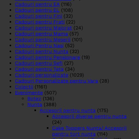
Cadouri pentru EA
(116)
Cadouri pentru EL
(108)
Cadouri pentru Fini
(32)
Cadouri pentru Frati
(22)
Cadouri pentru Majorat
(24)
Cadouri pentru Mama
(57)
Cadouri pentru Meserii
(101)
Cadouri Pentru Nasi
(52)
Cadouri pentru Nunta
(32)
Cadouri pentru Pensionare
(19)
Cadouri pentru Sefi
(27)
Cadouri pentru Tata
(34)
Cadouri personalizate
(1029)
Cadouri Personalizate pentru Vara
(28)
Colectii
(1161)
Evenimente
(507)
Botez
(136)
Nunta
(388)
Accesorii pentru nunta
(175)
Accesorii diverse pentru nunta
(24)
Cake Toppers Nunta/ Accesorii
pentru tort nunta
(114)