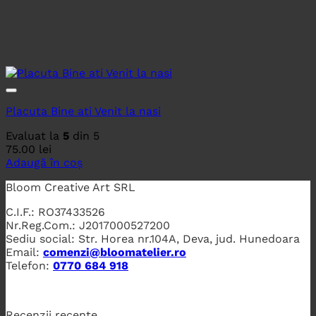
Placuta Bine ati Venit la nasi
Evaluat la
5
din 5
75.00
lei
Adaugă în coș
Bloom Creative Art SRL
C.I.F.: RO37433526
Nr.Reg.Com.: J2017000527200
Sediu social: Str. Horea nr.104A, Deva, jud. Hunedoara
Email:
comenzi@bloomatelier.ro
Telefon:
0770 684 918
Recenzii recente