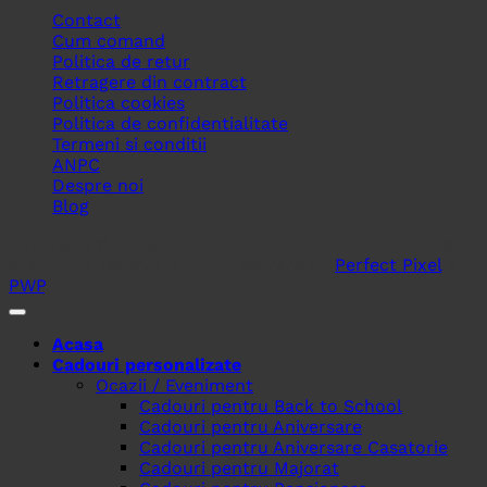
Contact
Cum comand
Politica de retur
Retragere din contract
Politica cookies
Politica de confidentialitate
Termeni si conditii
ANPC
Despre noi
Blog
Copyright © 2026
BLOOM CREATIVE ART SRL
, toate
drepturile rezervate. In colaborare cu
Perfect Pixel
&
PWP
.
Acasa
Cadouri personalizate
Ocazii / Eveniment
Cadouri pentru Back to School
Cadouri pentru Aniversare
Cadouri pentru Aniversare Casatorie
Cadouri pentru Majorat