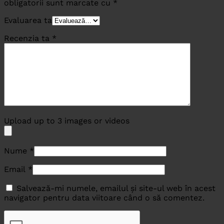
obligatorii sunt marcate cu
*
Evaluarea ta
Recenzia ta
*
Upload up to 3 images or videos
Nume
*
Email
*
Salvează-mi numele, emailul și site-ul web în acest
navigator pentru data viitoare când o să comentez.