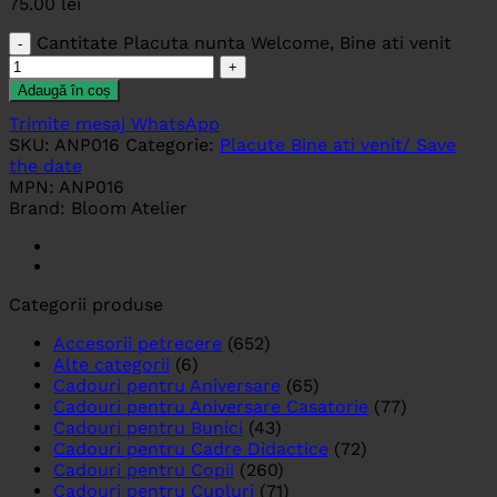
75.00
lei
Cantitate Placuta nunta Welcome, Bine ati venit
Adaugă în coș
Trimite mesaj WhatsApp
SKU:
ANP016
Categorie:
Placute Bine ati venit/ Save
the date
MPN:
ANP016
Brand:
Bloom Atelier
Categorii produse
Accesorii petrecere
(652)
Alte categorii
(6)
Cadouri pentru Aniversare
(65)
Cadouri pentru Aniversare Casatorie
(77)
Cadouri pentru Bunici
(43)
Cadouri pentru Cadre Didactice
(72)
Cadouri pentru Copii
(260)
Cadouri pentru Cupluri
(71)