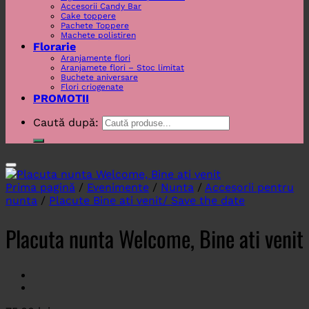
Accesorii Candy Bar
Cake toppere
Pachete Toppere
Machete polistiren
Florarie
Aranjamente flori
Aranjamete flori – Stoc limitat
Buchete aniversare
Flori criogenate
PROMOTII
Caută după:
Prima pagină
/
Evenimente
/
Nunta
/
Accesorii pentru
nunta
/
Placute Bine ati venit/ Save the date
Placuta nunta Welcome, Bine ati venit