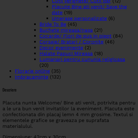
Cutii verighete/ Cutii dar
(12)
Placute Bine ati venit/ Save the
date
(19)
Umerase personalizate
(6)
Bride To Be
(45)
Buchete mireasa/nasa
(21)
Cocarde/ Flori de pus in piept
(84)
Corsaje/ Bratari / Coronite
(46)
Decor evenimente
(2)
Halate Papuci Mireasa
(18)
Lumanari pentru cununia religioasa
(20)
Florarie online
(35)
Imbracaminte
(132)
Descriere
Placuta nunta Welcome/ Bine ati venit, potrivita pentru
a le ura bun venit invitatilor la eveniment. Placuta este
confectionata din placaj lemn 4 mm grosime. Textul si
elementele grafice se graveaza pe suprafata
materialului.
Dimensiune: 42cm x 30cm.