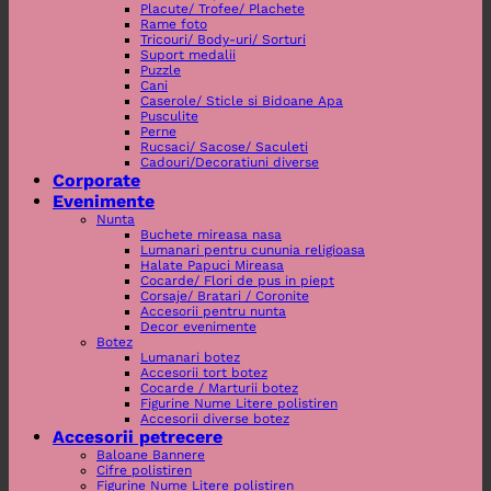
Placute/ Trofee/ Plachete
Rame foto
Tricouri/ Body-uri/ Sorturi
Suport medalii
Puzzle
Cani
Caserole/ Sticle si Bidoane Apa
Pusculite
Perne
Rucsaci/ Sacose/ Saculeti
Cadouri/Decoratiuni diverse
Corporate
Evenimente
Nunta
Buchete mireasa nasa
Lumanari pentru cununia religioasa
Halate Papuci Mireasa
Cocarde/ Flori de pus in piept
Corsaje/ Bratari / Coronite
Accesorii pentru nunta
Decor evenimente
Botez
Lumanari botez
Accesorii tort botez
Cocarde / Marturii botez
Figurine Nume Litere polistiren
Accesorii diverse botez
Accesorii petrecere
Baloane Bannere
Cifre polistiren
Figurine Nume Litere polistiren