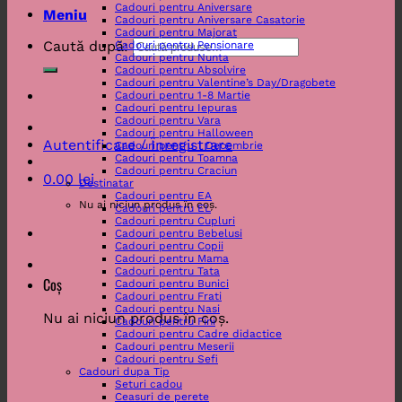
Cadouri pentru Aniversare
Meniu
Cadouri pentru Aniversare Casatorie
Cadouri pentru Majorat
Caută după:
Cadouri pentru Pensionare
Cadouri pentru Nunta
Cadouri pentru Absolvire
Cadouri pentru Valentine’s Day/Dragobete
Cadouri pentru 1-8 Martie
Cadouri pentru Iepuras
Cadouri pentru Vara
Cadouri pentru Halloween
Autentificare / Înregistrare
Cadouri pentru 1 Decembrie
Cadouri pentru Toamna
Cadouri pentru Craciun
0.00
lei
Destinatar
Cadouri pentru EA
Nu ai niciun produs în coș.
Cadouri pentru EL
Cadouri pentru Cupluri
Cadouri pentru Bebelusi
Cadouri pentru Copii
Cadouri pentru Mama
Cadouri pentru Tata
Coș
Cadouri pentru Bunici
Cadouri pentru Frati
Cadouri pentru Nasi
Nu ai niciun produs în coș.
Cadouri pentru Fini
Cadouri pentru Cadre didactice
Cadouri pentru Meserii
Cadouri pentru Sefi
Cadouri dupa Tip
Seturi cadou
Ceasuri de perete