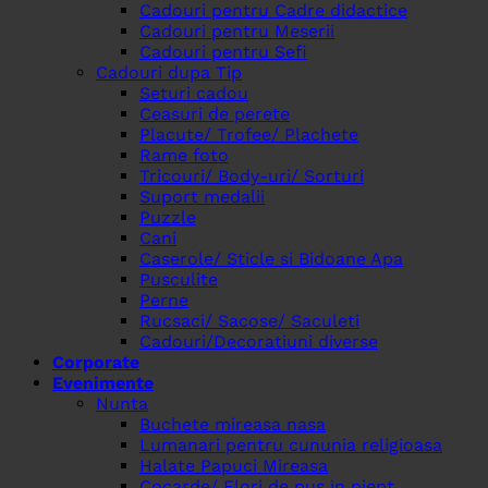
Cadouri pentru Cadre didactice
Cadouri pentru Meserii
Cadouri pentru Sefi
Cadouri dupa Tip
Seturi cadou
Ceasuri de perete
Placute/ Trofee/ Plachete
Rame foto
Tricouri/ Body-uri/ Sorturi
Suport medalii
Puzzle
Cani
Caserole/ Sticle si Bidoane Apa
Pusculite
Perne
Rucsaci/ Sacose/ Saculeti
Cadouri/Decoratiuni diverse
Corporate
Evenimente
Nunta
Buchete mireasa nasa
Lumanari pentru cununia religioasa
Halate Papuci Mireasa
Cocarde/ Flori de pus in piept