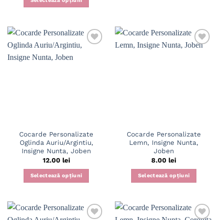
Selectează opțiuni
Acest
produs
are
mai
multe
variații.
Opțiunile
pot
fi
alese
în
pagina
Cocarde Personalizate
Cocarde Personalizate
produsului.
Oglinda Auriu/Argintiu,
Lemn, Insigne Nunta,
Insigne Nunta, Joben
Joben
12.00
lei
8.00
lei
Selectează opțiuni
Selectează opțiuni
Acest
produs
are
mai