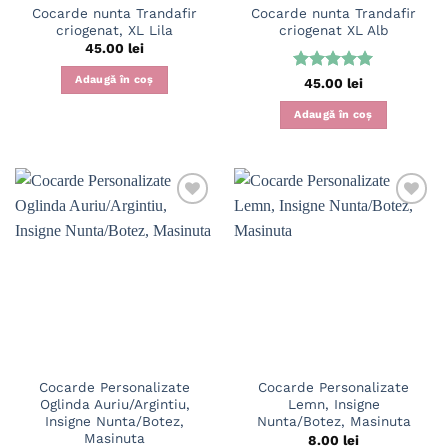
Cocarde nunta Trandafir
Cocarde nunta Trandafir
criogenat, XL Lila
criogenat XL Alb
45.00
lei
Adaugă în coș
Evaluat la
45.00
lei
5
din 5
Adaugă în coș
Cocarde Personalizate
Cocarde Personalizate
Oglinda Auriu/Argintiu,
Lemn, Insigne
Insigne Nunta/Botez,
Nunta/Botez, Masinuta
Masinuta
8.00
lei