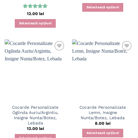
Selectează opțiuni
Evaluat la
12.00
lei
5
din 5
Selectează opțiuni
Acest
produs
are
mai
multe
variații.
Opțiunile
pot
fi
alese
în
pagina
Cocarde Personalizate
Cocarde Personalizate
produsului.
Oglinda Auriu/Argintiu,
Lemn, Insigne
Insigne Nunta/Botez,
Nunta/Botez, Lebada
Lebada
8.00
lei
12.00
lei
Selectează opțiuni