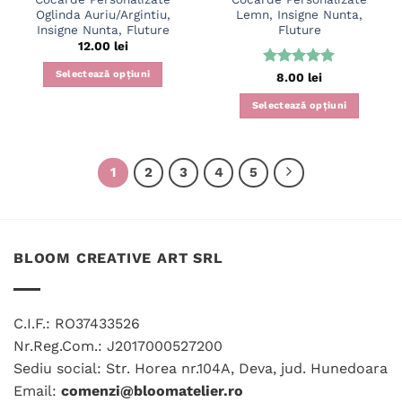
produsului.
Oglinda Auriu/Argintiu,
Lemn, Insigne Nunta,
Insigne Nunta, Fluture
Fluture
12.00
lei
Selectează opțiuni
Evaluat la
8.00
lei
5
din 5
Acest
Selectează opțiuni
produs
are
mai
multe
1
2
3
4
5
variații.
Opțiunile
pot
fi
BLOOM CREATIVE ART SRL
alese
în
pagina
produsului.
C.I.F.: RO37433526
Nr.Reg.Com.: J2017000527200
Sediu social: Str. Horea nr.104A, Deva, jud. Hunedoara
Email:
comenzi@bloomatelier.ro