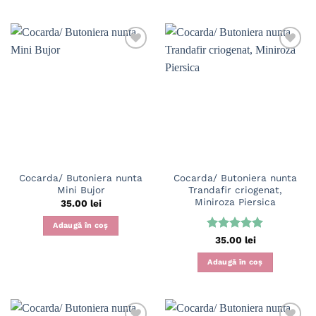
Cocarda/ Butoniera nunta
Cocarda/ Butoniera nunta
Mini Bujor
Trandafir criogenat,
Miniroza Piersica
35.00
lei
Adaugă în coș
Evaluat la
35.00
lei
5
din 5
Adaugă în coș