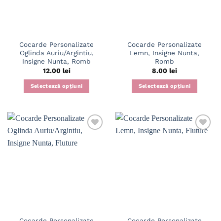
fi
alese
în
pagina
Cocarde Personalizate
Cocarde Personalizate
produsului.
Oglinda Auriu/Argintiu,
Lemn, Insigne Nunta,
Insigne Nunta, Romb
Romb
12.00
lei
8.00
lei
Selectează opțiuni
Selectează opțiuni
Acest
produs
are
mai
multe
variații.
Opțiunile
pot
fi
alese
în
pagina
Cocarde Personalizate
Cocarde Personalizate