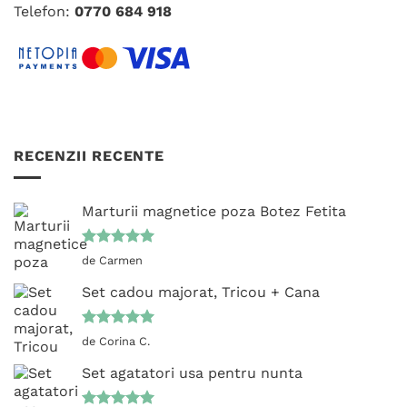
Telefon:
0770 684 918
RECENZII RECENTE
Marturii magnetice poza Botez Fetita
Evaluat la
de Carmen
5
din 5
Set cadou majorat, Tricou + Cana
Evaluat la
de Corina C.
5
din 5
Set agatatori usa pentru nunta