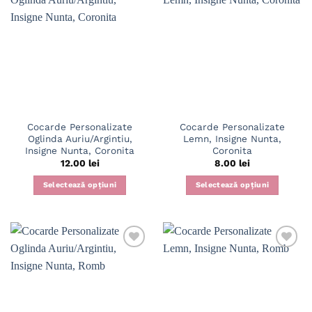
multe
variații.
Opțiunile
pot
fi
alese
în
pagina
Cocarde Personalizate
Cocarde Personalizate
produsului.
Oglinda Auriu/Argintiu,
Lemn, Insigne Nunta,
Insigne Nunta, Coronita
Coronita
12.00
lei
8.00
lei
Selectează opțiuni
Selectează opțiuni
Acest
produs
are
mai
multe
variații.
Opțiunile
pot