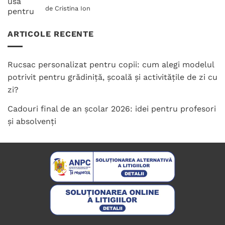
Evaluat la
de Cristina Ion
5
din 5
ARTICOLE RECENTE
Rucsac personalizat pentru copii: cum alegi modelul
potrivit pentru grădiniță, școală și activitățile de zi cu
zi?
Cadouri final de an școlar 2026: idei pentru profesori
și absolvenți