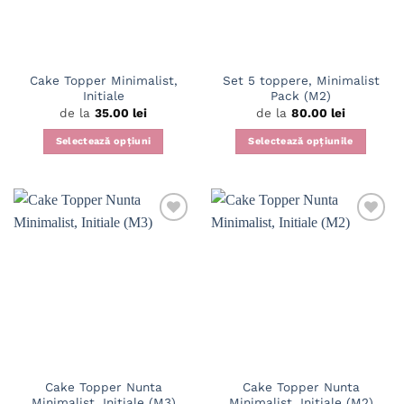
fi
în
alese
pagina
în
produsului.
pagina
Cake Topper Minimalist,
Set 5 toppere, Minimalist
produsului.
Initiale
Pack (M2)
de la
35.00
lei
de la
80.00
lei
Selectează opțiuni
Selectează opțiunile
Acest
Acest
produs
produs
are
are
mai
mai
multe
multe
variații.
variații.
Adaugă
Adaugă
în
în
Opțiunile
Opțiunile
wishlist
wishlist
pot
pot
fi
fi
alese
alese
în
în
pagina
pagina
Cake Topper Nunta
Cake Topper Nunta
produsului.
produsului.
Minimalist, Initiale (M3)
Minimalist, Initiale (M2)