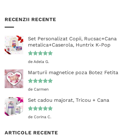
RECENZII RECENTE
Set Personalizat Copii, Rucsac+Cana
metalica+Caserola, Huntrix K-Pop
Evaluat la
de Adela G.
5
din 5
Marturii magnetice poza Botez Fetita
Evaluat la
de Carmen
5
din 5
Set cadou majorat, Tricou + Cana
Evaluat la
de Corina C.
5
din 5
ARTICOLE RECENTE