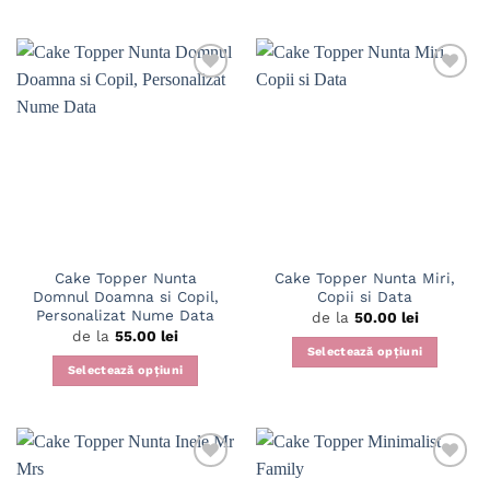
Acest
produs
produs
are
are
mai
mai
multe
multe
variații.
variații.
Adaugă
Adaugă
Opțiunile
în
în
Opțiunile
pot
wishlist
wishlist
pot
fi
fi
alese
alese
în
în
pagina
pagina
produsului.
Cake Topper Nunta
Cake Topper Nunta Miri,
produsului.
Domnul Doamna si Copil,
Copii si Data
Personalizat Nume Data
de la
50.00
lei
de la
55.00
lei
Selectează opțiuni
Selectează opțiuni
Acest
Acest
produs
produs
are
are
mai
mai
multe
multe