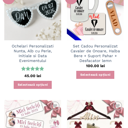
Adaugă
Adaugă
în
în
wishlist
wishlist
Ochelari Personalizati
Set Cadou Personalizat
Nunta, Alb cu Perle,
Cavaler de Onoare, Halba
Initiale si Data
Bere + Suport Pahar +
Evenimentului
Desfacator lemn
100.00
lei
Selectează opțiuni
Evaluat la
45.00
lei
5
din 5
Selectează opțiuni
Adaugă
Adaugă
în
în