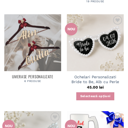
19 PRODUSE
NOU
Adaugă
în
wishlist
UMERASE PERSONALIZATE
Ochelari Personalizati
6 PRODUSE
Bride to Be, Alb cu Perle
45.00
lei
Selectează opțiuni
NOU
NOU