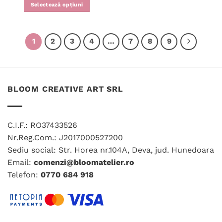
5
Selectează opțiuni
Acest
produs
are
1
2
3
4
…
7
8
9
mai
multe
variații.
Opțiunile
BLOOM CREATIVE ART SRL
pot
fi
alese
în
C.I.F.: RO37433526
pagina
Nr.Reg.Com.: J2017000527200
produsului.
Sediu social: Str. Horea nr.104A, Deva, jud. Hunedoara
Email:
comenzi@bloomatelier.ro
Telefon:
0770 684 918