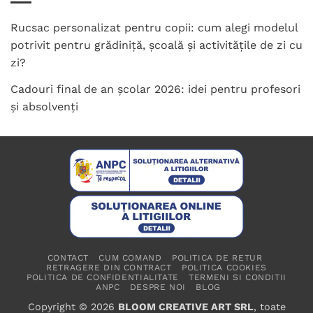
Rucsac personalizat pentru copii: cum alegi modelul
potrivit pentru grădiniță, școală și activitățile de zi cu
zi?
Cadouri final de an școlar 2026: idei pentru profesori
și absolvenți
CONTACT
CUM COMAND
POLITICA DE RETUR
RETRAGERE DIN CONTRACT
POLITICA COOKIES
POLITICA DE CONFIDENTIALITATE
TERMENI SI CONDITII
ANPC
DESPRE NOI
BLOG
Copyright © 2026
BLOOM CREATIVE ART SRL
, toate