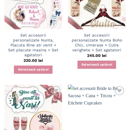
wishlist
wishlist
Set accesorii
Set accesorii
personalizate Nunta,
personalizate Nunta Boho
Placuta Bine ati venit +
Chic, Umerase + Cutie
Set placute masina + Set
verighete + Set agatatori
agatatori
245.00
lei
220.00
lei
Selectează opțiuni
Selectează opțiuni
Adaugă
Adaugă
în
în
wishlist
wishlist