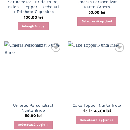
Set accesorii Bride to Be,
Umeras Personalizat
produsului.
Balon + Topper + Ochelari
Nunta Groom
+ Etichete Cupcakes
50.00
lei
100.00
lei
Selectează opțiuni
Adaugă în coș
Acest
produs
are
mai
multe
variații.
Adaugă
Adaugă
Opțiunile
în
în
pot
wishlist
wishlist
fi
alese
în
pagina
produsului.
Umeras Personalizat
Cake Topper Nunta Inele
Nunta Bride
de la
45.00
lei
50.00
lei
Selectează opțiunile
Selectează opțiuni
Acest