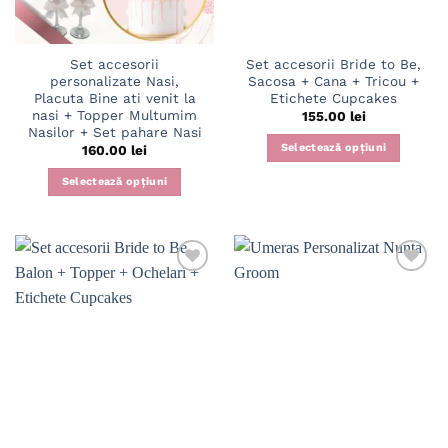
Set accesorii
Set accesorii Bride to Be,
personalizate Nasi,
Sacosa + Cana + Tricou +
Placuta Bine ati venit la
Etichete Cupcakes
nasi + Topper Multumim
155.00
lei
Nasilor + Set pahare Nasi
Selectează opțiuni
160.00
lei
Acest
Selectează opțiuni
produs
Acest
are
produs
mai
are
multe
mai
variații.
multe
Opțiunile
variații.
Adaugă
Adaugă
pot
în
în
Opțiunile
fi
wishlist
wishlist
pot
alese
fi
în
alese
pagina
în
produsului.
pagina