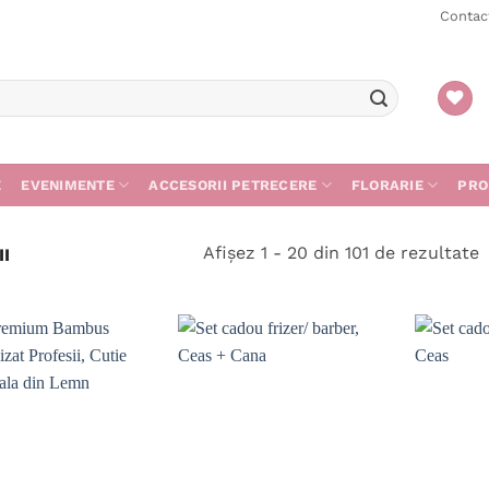
Contac
E
EVENIMENTE
ACCESORII PETRECERE
FLORARIE
PRO
S
Afișez 1 - 20 din 101 de rezultate
I
d
c
m
r