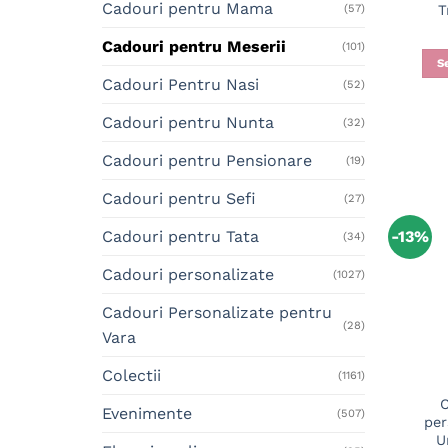
Cadouri pentru Mama
T
(57)
Cadouri pentru Meserii
(101)
S
Cadouri Pentru Nasi
(52)
Cadouri pentru Nunta
(32)
Cadouri pentru Pensionare
(19)
Cadouri pentru Sefi
(27)
-13%
Cadouri pentru Tata
(34)
Cadouri personalizate
(1027)
Cadouri Personalizate pentru
(28)
Vara
Colectii
(1161)
C
Evenimente
(507)
per
U