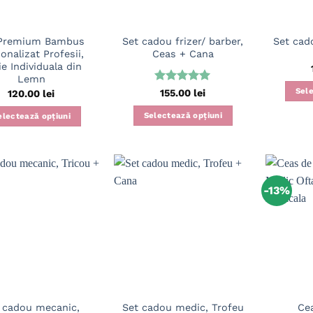
 Premium Bambus
Set cadou frizer/ barber,
Set cad
onalizat Profesii,
Ceas + Cana
ie Individuala din
Lemn
Evaluat la
Sele
155.00
lei
120.00
lei
5
din 5
Selectează opțiuni
electează opțiuni
-13%
 cadou mecanic,
Set cadou medic, Trofeu
Ce