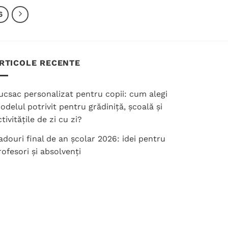
200.00 lei
are
are
6
mai
mai
multe
multe
variații.
variații.
Opțiunile
Opțiunile
pot
RTICOLE RECENTE
pot
fi
fi
alese
ucsac personalizat pentru copii: cum alegi
alese
în
în
odelul potrivit pentru grădiniță, școală și
pagina
pagina
tivitățile de zi cu zi?
produsului.
produsului.
adouri final de an școlar 2026: idei pentru
rofesori și absolvenți