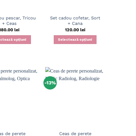
ou pescar, Tricou
Set cadou cofetar, Sort
+ Ceas
+ Cana
180.00
lei
120.00
lei
ctează opțiuni
Selectează opțiuni
Acest
produs
are
mai
multe
variații.
-13%
Opțiunile
pot
fi
alese
în
pagina
produsului.
as de perete
Ceas de perete