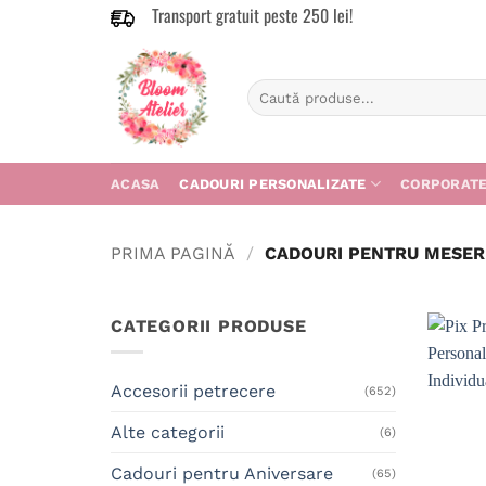
Transport gratuit peste 250 lei!
Skip
to
content
Caută
după:
ACASA
CADOURI PERSONALIZATE
CORPORAT
PRIMA PAGINĂ
/
CADOURI PENTRU MESERI
CATEGORII PRODUSE
Accesorii petrecere
(652)
Alte categorii
(6)
Cadouri pentru Aniversare
(65)