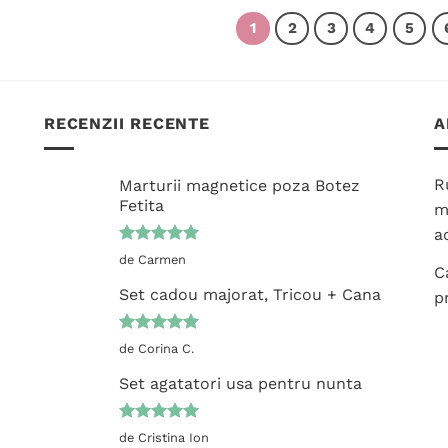
are
are
1
2
3
4
5
mai
mai
multe
multe
variații.
variații.
Opțiunile
Opțiunile
pot
pot
RECENZII RECENTE
A
fi
fi
alese
alese
R
Marturii magnetice poza Botez
în
în
Fetita
m
pagina
pagina
ac
produsului.
produsului.
Evaluat la
de Carmen
C
5
din 5
Set cadou majorat, Tricou + Cana
p
Evaluat la
de Corina C.
5
din 5
Set agatatori usa pentru nunta
Evaluat la
de Cristina Ion