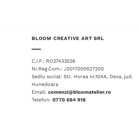
BLOOM CREATIVE ART SRL
C.I.F.: RO37433526
Nr.Reg.Com.: J2017000527200
Sediu social: Str. Horea nr.104A, Deva, jud.
Hunedoara
Email:
comenzi@bloomatelier.ro
Telefon:
0770 684 918