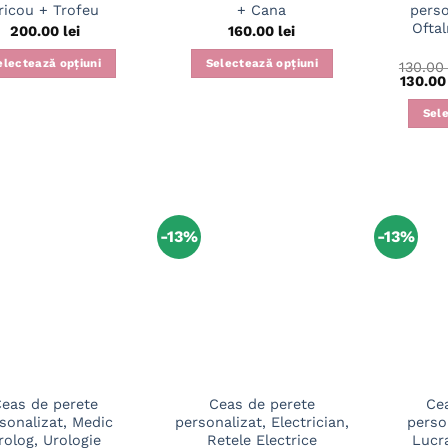
ricou + Trofeu
+ Cana
perso
Ofta
200.00
lei
160.00
lei
electează opțiuni
Selectează opțiuni
130.0
130.0
Acest
produs
Sele
are
mai
multe
variații.
Opțiunile
-13%
-13%
pot
fi
alese
în
pagina
produsului.
eas de perete
Ceas de perete
Ce
sonalizat, Medic
personalizat, Electrician,
person
rolog, Urologie
Retele Electrice
Lucra