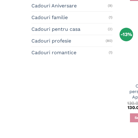
Cadouri Aniversare
(9)
Cadouri familie
(1)
Cadouri pentru casa
(2)
-13%
Cadouri profesie
(80)
Cadouri romantice
(1)
C
per
Ap
130.
130.
S