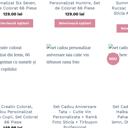
nalizat Six Seven,
Personalizat Huntrix, Set
Summ
e Colorat 66 Piese
de Colorat 66 Piese
Rucsac 2
Sticla 
129.00
lei
129.00
lei
electează opțiuni
Selectează opțiuni
Sele
NOU
 Creativ Colorat,
Set Cadou Aniversare
Set Cad
ou Personalizat
Tata – Cutie Vin
Halba
 Copii, Set Colorat
Personalizata + Ramă
Paha
66 Piese
Foto Sticla + Tirbușon
lemn, D
Profesional
149.99
lei