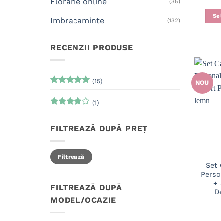
Florarie online
(35)
Se
Imbracaminte
(132)
RECENZII PRODUSE
(15)
NOU
Evaluat la
5
din 5
(1)
Evaluat
la
4
din
FILTREAZĂ DUPĂ PREȚ
5
Preț
Preț
Filtrează
minim
maxim
Set 
Perso
+ 
FILTREAZĂ DUPĂ
D
MODEL/OCAZIE