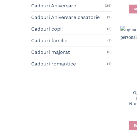
Cadouri Aniversare
(26)
S
Cadouri Aniversare casatorie
(2)
Cadouri copii
(2)
Cadouri familie
(7)
Cadouri majorat
(8)
Cadouri romantice
(4)
O
Num
S