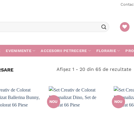
Contac
E
EVENIMENTE
ACCESORII PETRECERE
FLORARIE
PRO
S
Afișez 1 - 20 din 65 de rezultate
RSARE
d
c
m
r
NOU
NOU