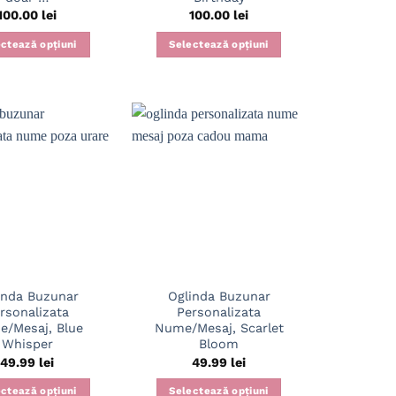
100.00
lei
100.00
lei
ctează opțiuni
Selectează opțiuni
inda Buzunar
Oglinda Buzunar
rsonalizata
Personalizata
/Mesaj, Blue
Nume/Mesaj, Scarlet
Whisper
Bloom
49.99
lei
49.99
lei
ctează opțiuni
Selectează opțiuni