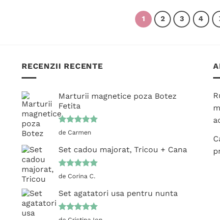
mai
1
2
3
4
multe
variații.
Opțiunile
pot
RECENZII RECENTE
A
fi
alese
în
R
Marturii magnetice poza Botez
pagina
Fetita
m
produsului.
ac
Evaluat la
de Carmen
C
5
din 5
Set cadou majorat, Tricou + Cana
p
Evaluat la
de Corina C.
5
din 5
Set agatatori usa pentru nunta
Evaluat la
de Cristina Ion