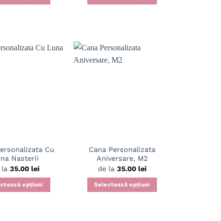
ersonalizata Cu
Cana Personalizata
na Nasterii
Aniversare, M2
 la
35.00
lei
de la
35.00
lei
ctează opțiuni
Selectează opțiuni
Acest
Acest
produs
produs
are
are