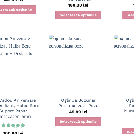
180.00
lei
lectează opțiunile
Selectează opțiunile
Sele
Cadou Aniversare
Oglinda Buzunar
Ogl
nalizat, Halba Bere
Personalizata Poza
Pe
Suport Pahar +
Nume
49.99
lei
esfacator lemn
Selectează opțiunile
Evaluat la
Sele
100.00
lei