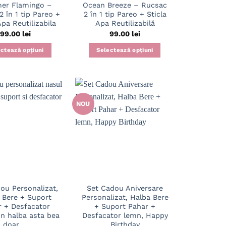
er Flamingo –
Ocean Breeze – Rucsac
 în 1 tip Pareo +
2 în 1 tip Pareo + Sticla
Apa Reutilizabila
Apa Reutilizabilă
99.00
lei
99.00
lei
ctează opțiuni
Selectează opțiuni
NOU
ou Personalizat,
Set Cadou Aniversare
 Bere + Suport
Personalizat, Halba Bere
r + Desfacator
+ Suport Pahar +
in halba asta bea
Desfacator lemn, Happy
doar …
Birthday