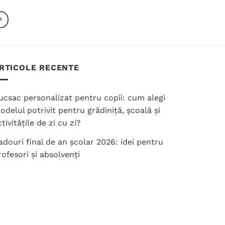
mai
mai
multe
multe
variații.
variații.
Opțiunile
Opțiunile
pot
pot
RTICOLE RECENTE
fi
fi
alese
alese
în
în
ucsac personalizat pentru copii: cum alegi
pagina
pagina
odelul potrivit pentru grădiniță, școală și
produsului.
produsului.
tivitățile de zi cu zi?
adouri final de an școlar 2026: idei pentru
rofesori și absolvenți