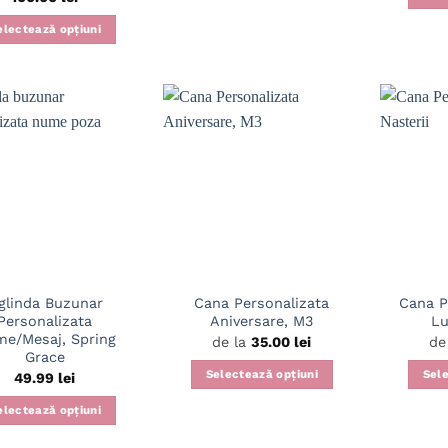
5
din 5
electează opțiuni
glinda Buzunar
Cana Personalizata
Cana P
Personalizata
Aniversare, M3
Lu
e/Mesaj, Spring
de la
35.00
lei
de
Grace
Selectează opțiuni
Sele
49.99
lei
Acest
electează opțiuni
produs
are