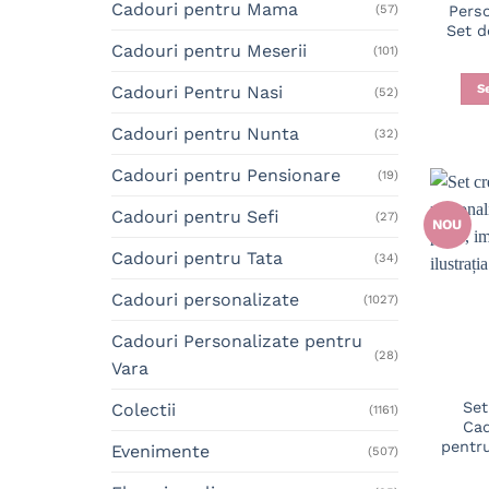
Cadouri pentru Mama
Perso
(57)
Set d
Cadouri pentru Meserii
(101)
S
Cadouri Pentru Nasi
(52)
Cadouri pentru Nunta
(32)
Cadouri pentru Pensionare
(19)
Cadouri pentru Sefi
(27)
NOU
Cadouri pentru Tata
(34)
Cadouri personalizate
(1027)
Cadouri Personalizate pentru
(28)
Vara
Set
Colectii
(1161)
Cad
pentru
Evenimente
(507)