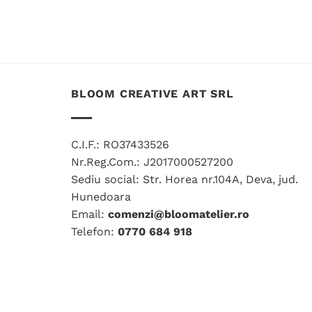
BLOOM CREATIVE ART SRL
C.I.F.: RO37433526
Nr.Reg.Com.: J2017000527200
Sediu social: Str. Horea nr.104A, Deva, jud.
Hunedoara
Email:
comenzi@bloomatelier.ro
Telefon:
0770 684 918