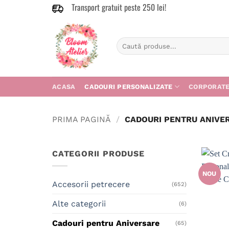
Transport gratuit peste 250 lei!
Skip
to
content
Caută
după:
ACASA
CADOURI PERSONALIZATE
CORPORAT
PRIMA PAGINĂ
/
CADOURI PENTRU ANIVE
CATEGORII PRODUSE
NOU
Accesorii petrecere
(652)
Alte categorii
(6)
Cadouri pentru Aniversare
(65)