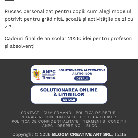
Rucsac personalizat pentru copii: cum alegi modelul
potrivit pentru grădiniță, școală și activitățile de zi cu
zi?
Cadouri final de an școlar 2026: idei pentru profesori
și absolvenți
CONTACT
CUM COMAND
POLITICA DE RETUR
RETRAGERE DIN CONTRACT
POLITICA COOKIES
POLITICA DE CONFIDENTIALITATE
TERMENI SI CONDITII
ANPC
DESPRE NOI
BLOG
Copyright © 2026
BLOOM CREATIVE ART SRL
, toate