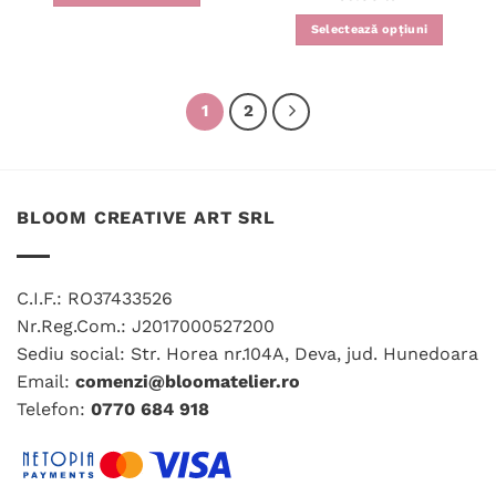
5
din 5
Selectează opțiuni
1
2
BLOOM CREATIVE ART SRL
C.I.F.: RO37433526
Nr.Reg.Com.: J2017000527200
Sediu social: Str. Horea nr.104A, Deva, jud. Hunedoara
Email:
comenzi@bloomatelier.ro
Telefon:
0770 684 918