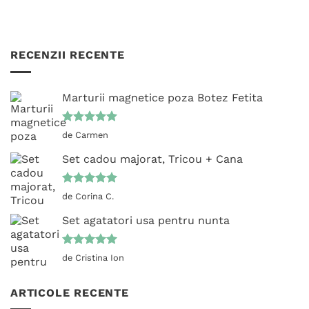
RECENZII RECENTE
Marturii magnetice poza Botez Fetita
Evaluat la
de Carmen
5
din 5
Set cadou majorat, Tricou + Cana
Evaluat la
de Corina C.
5
din 5
Set agatatori usa pentru nunta
Evaluat la
de Cristina Ion
5
din 5
ARTICOLE RECENTE