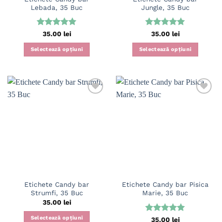
Lebada, 35 Buc
Jungle, 35 Buc
Evaluat la
Evaluat la
35.00
lei
35.00
lei
5
din 5
5
din 5
Selectează opțiuni
Selectează opțiuni
Etichete Candy bar
Etichete Candy bar Pisica
Strumfi, 35 Buc
Marie, 35 Buc
35.00
lei
Selectează opțiuni
Evaluat la
35.00
lei