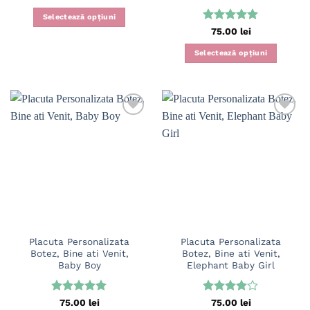
Selectează opțiuni
Evaluat la
75.00
lei
5
din 5
Selectează opțiuni
Placuta Personalizata
Placuta Personalizata
Botez, Bine ati Venit,
Botez, Bine ati Venit,
Baby Boy
Elephant Baby Girl
Evaluat la
Evaluat
75.00
lei
75.00
lei