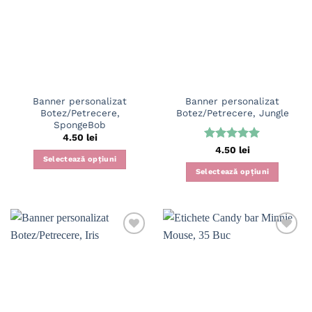
Banner personalizat
Banner personalizat
Botez/Petrecere,
Botez/Petrecere, Jungle
SpongeBob
4.50
lei
Evaluat la
4.50
lei
Selectează opțiuni
5
din 5
Selectează opțiuni