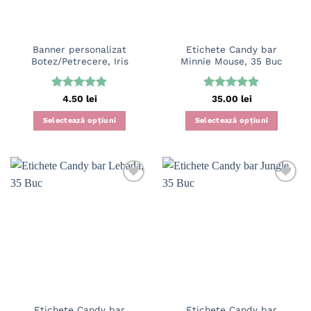
Banner personalizat
Etichete Candy bar
Botez/Petrecere, Iris
Minnie Mouse, 35 Buc
Evaluat la
Evaluat la
4.50
lei
35.00
lei
5
din 5
5
din 5
Selectează opțiuni
Selectează opțiuni
Etichete Candy bar
Etichete Candy bar