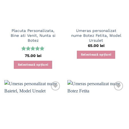
Placuta Personalizata,
Umeras personalizat
Bine ati Venit, Nunta si
nume Botez Fetita, Model
Botez
Ursulet
65.00
lei
Selectează opțiuni
Evaluat la
75.00
lei
5
din 5
Selectează opțiuni