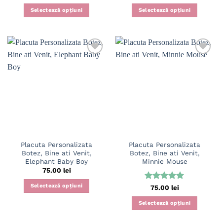
5
din 5
la
4
din
5
Selectează opțiuni
Selectează opțiuni
Placuta Personalizata
Placuta Personalizata
Botez, Bine ati Venit,
Botez, Bine ati Venit,
Elephant Baby Boy
Minnie Mouse
75.00
lei
Selectează opțiuni
Evaluat la
75.00
lei
5
din 5
Selectează opțiuni