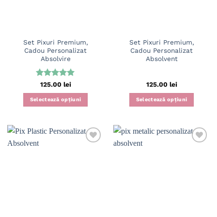
Set Pixuri Premium,
Set Pixuri Premium,
Cadou Personalizat
Cadou Personalizat
Absolvire
Absolvent
Evaluat la
125.00
lei
125.00
lei
5
din 5
Selectează opțiuni
Selectează opțiuni