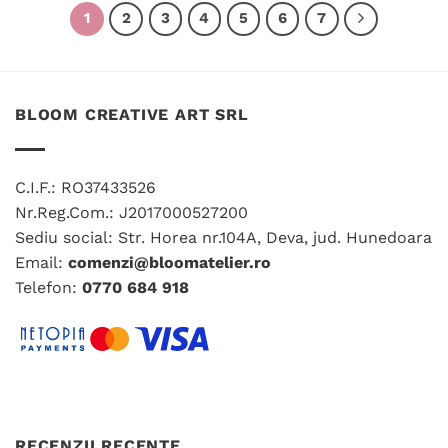
1
2
3
4
5
6
7
BLOOM CREATIVE ART SRL
C.I.F.: RO37433526
Nr.Reg.Com.: J2017000527200
Sediu social: Str. Horea nr.104A, Deva, jud. Hunedoara
Email:
comenzi@bloomatelier.ro
Telefon:
0770 684 918
RECENZII RECENTE