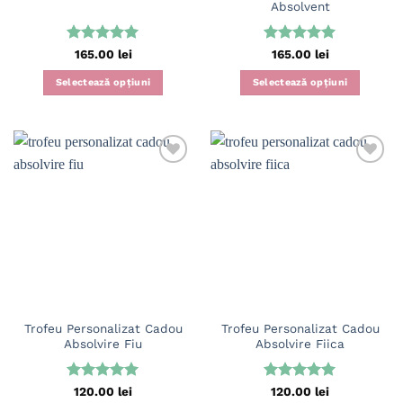
Absolvent
Evaluat la
Evaluat la
165.00
lei
165.00
lei
5
din 5
5
din 5
Selectează opțiuni
Selectează opțiuni
Trofeu Personalizat Cadou
Trofeu Personalizat Cadou
Absolvire Fiu
Absolvire Fiica
Evaluat la
Evaluat la
120.00
lei
120.00
lei