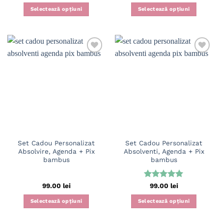
5
din 5
5
din 5
Selectează opțiuni
Selectează opțiuni
Set Cadou Personalizat
Set Cadou Personalizat
Absolvire, Agenda + Pix
Absolventi, Agenda + Pix
bambus
bambus
Evaluat la
99.00
lei
99.00
lei
5
din 5
Selectează opțiuni
Selectează opțiuni