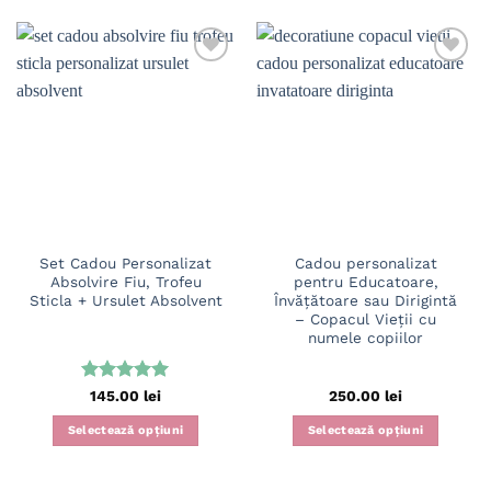
produs
are
mai
multe
variații.
Opțiunile
pot
fi
alese
în
pagina
Set Cadou Personalizat
Cadou personalizat
produsului.
Absolvire Fiu, Trofeu
pentru Educatoare,
Sticla + Ursulet Absolvent
Învățătoare sau Dirigintă
– Copacul Vieții cu
numele copiilor
Evaluat la
145.00
lei
250.00
lei
5
din 5
Selectează opțiuni
Selectează opțiuni