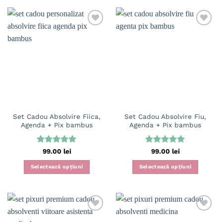
Set Cadou Absolvire Fiica,
Set Cadou Absolvire Fiu,
Agenda + Pix bambus
Agenda + Pix bambus
Evaluat la
Evaluat la
99.00
lei
99.00
lei
5
din 5
5
din 5
Selectează opțiuni
Selectează opțiuni