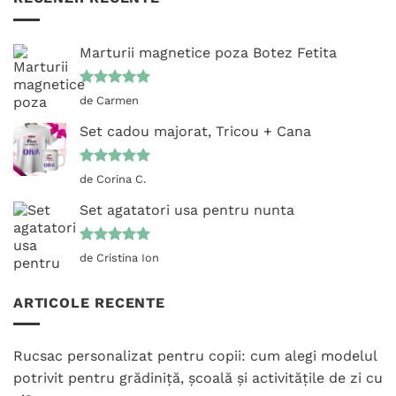
Marturii magnetice poza Botez Fetita
Evaluat la
de Carmen
5
din 5
Set cadou majorat, Tricou + Cana
Evaluat la
de Corina C.
5
din 5
Set agatatori usa pentru nunta
Evaluat la
de Cristina Ion
5
din 5
ARTICOLE RECENTE
Rucsac personalizat pentru copii: cum alegi modelul
potrivit pentru grădiniță, școală și activitățile de zi cu