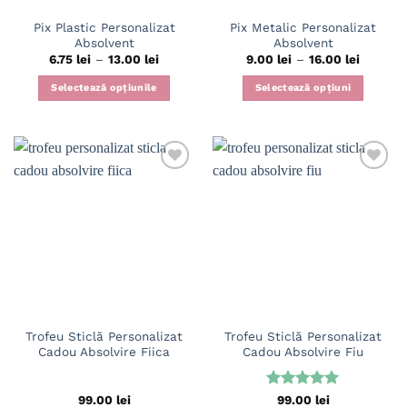
Pix Plastic Personalizat
Pix Metalic Personalizat
Absolvent
Absolvent
Interval
Interval
6.75
lei
–
13.00
lei
9.00
lei
–
16.00
lei
de
de
prețuri:
prețuri:
Selectează opțiunile
Selectează opțiuni
6.75 lei
9.00 lei
până
până
Acest
Acest
la
la
produs
produs
13.00 lei
16.00 le
are
are
mai
mai
multe
multe
variații.
variații.
Opțiunile
Opțiunile
pot
pot
fi
fi
alese
alese
în
în
pagina
pagina
Trofeu Sticlă Personalizat
Trofeu Sticlă Personalizat
produsului.
produsului.
Cadou Absolvire Fiica
Cadou Absolvire Fiu
Evaluat la
99.00
lei
99.00
lei