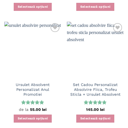
5
din 5
Selectează opțiuni
Selectează opțiuni
Ursulet Absolvent
Set Cadou Personalizat
Personalizat Anul
Absolvire Fiica, Trofeu
Promotiei
Sticla + Ursulet Absolvent
Evaluat la
Evaluat la
de la
55.00
lei
145.00
lei
5
din 5
4.83
din 5
Selectează opțiuni
Selectează opțiuni
Acest