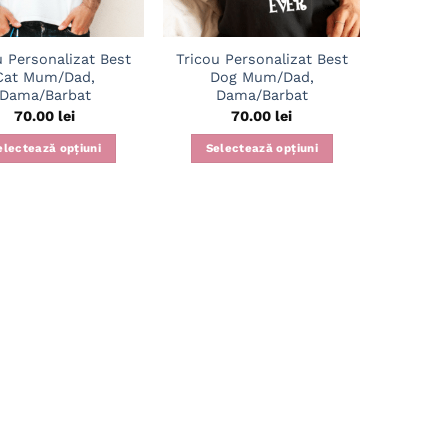
u Personalizat Best
Tricou Personalizat Best
Cat Mum/Dad,
Dog Mum/Dad,
Dama/Barbat
Dama/Barbat
70.00
lei
70.00
lei
electează opțiuni
Selectează opțiuni
Acest
Acest
produs
produs
are
are
mai
mai
multe
multe
variații.
variații.
Opțiunile
Opțiunile
pot
pot
fi
fi
alese
alese
în
în
pagina
pagina