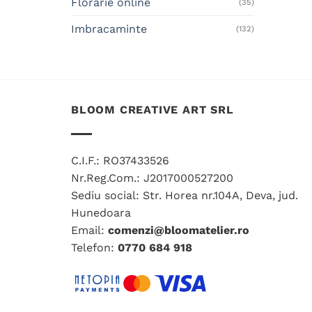
Florarie online
(35)
Imbracaminte
(132)
BLOOM CREATIVE ART SRL
C.I.F.: RO37433526
Nr.Reg.Com.: J2017000527200
Sediu social: Str. Horea nr.104A, Deva, jud.
Hunedoara
Email:
comenzi@bloomatelier.ro
Telefon:
0770 684 918