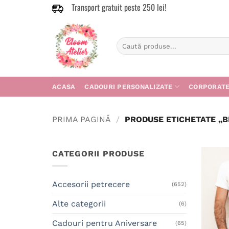
Transport gratuit peste 250 lei!
Skip
to
content
Caută
după:
ACASA
CADOURI PERSONALIZATE
CORPORAT
PRIMA PAGINĂ
/
PRODUSE ETICHETATE „
CATEGORII PRODUSE
Accesorii petrecere
(652)
Alte categorii
(6)
Cadouri pentru Aniversare
(65)