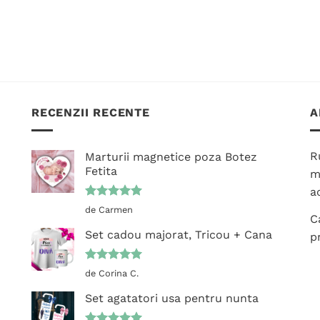
RECENZII RECENTE
A
R
Marturii magnetice poza Botez
Fetita
m
ac
Evaluat la
de Carmen
C
5
din 5
Set cadou majorat, Tricou + Cana
p
Evaluat la
de Corina C.
5
din 5
Set agatatori usa pentru nunta