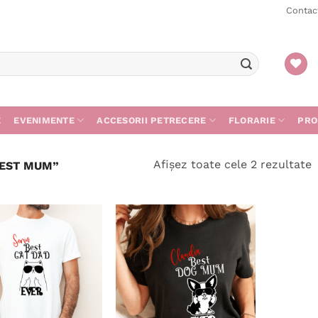
Contac
E
EVENIMENTE
ACCESORII PETRECERE
FLORARIE
PRO
S
Afișez toate cele 2 rezultate
BEST MUM”
d
c
m
r
Adaugă
Adaugă
în
în
wishlist
wishlist