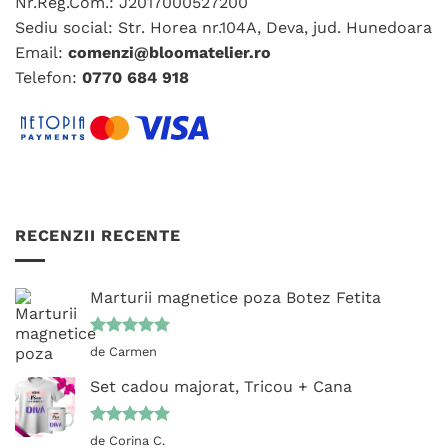
Nr.Reg.Com.: J2017000527200
Sediu social: Str. Horea nr.104A, Deva, jud. Hunedoara
Email:
comenzi@bloomatelier.ro
Telefon:
0770 684 918
RECENZII RECENTE
Marturii magnetice poza Botez Fetita
Evaluat la
de Carmen
5
din 5
Set cadou majorat, Tricou + Cana
Evaluat la
de Corina C.