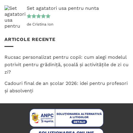
5
din 5
Set agatatori usa pentru nunta
Evaluat la
de Cristina Ion
5
din 5
ARTICOLE RECENTE
Rucsac personalizat pentru copii: cum alegi modelul
potrivit pentru grădiniță, școală și activitățile de zi cu
zi?
Cadouri final de an școlar 2026: idei pentru profesori
și absolvenți