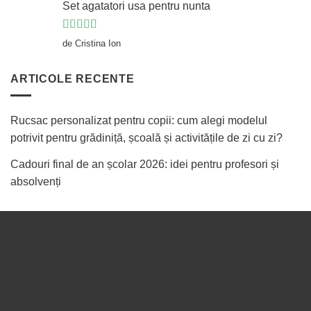
Set agatatori usa pentru nunta
Evaluat la
5
de Cristina Ion
din 5
ARTICOLE RECENTE
Rucsac personalizat pentru copii: cum alegi modelul
potrivit pentru grădiniță, școală și activitățile de zi cu zi?
Cadouri final de an școlar 2026: idei pentru profesori și
absolvenți