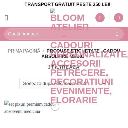
Skip
TRANSPORT GRATUIT PESTE 250 LEI!
to
content
Caută
după:
PRIMA PAGINĂ
/
PRODUSE ETICHETATE „CADOU
ABSOLVIRE MEDIC”
FILTREAZĂ