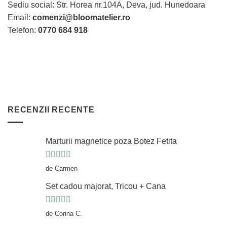
Sediu social: Str. Horea nr.104A, Deva, jud. Hunedoara
Email:
comenzi@bloomatelier.ro
Telefon:
0770 684 918
RECENZII RECENTE
Marturii magnetice poza Botez Fetita
Evaluat la
5
de Carmen
din 5
Set cadou majorat, Tricou + Cana
Evaluat la
5
de Corina C.
din 5