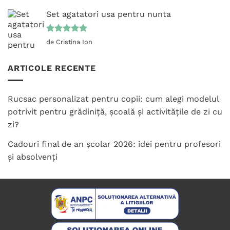
5
din 5
Set agatatori usa pentru nunta
Evaluat la
de Cristina Ion
5
din 5
ARTICOLE RECENTE
Rucsac personalizat pentru copii: cum alegi modelul
potrivit pentru grădiniță, școală și activitățile de zi cu
zi?
Cadouri final de an școlar 2026: idei pentru profesori
și absolvenți