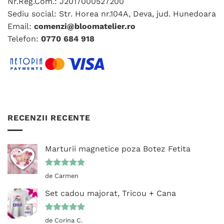
Nr.Reg.Com.: J2017000527200
Sediu social: Str. Horea nr.104A, Deva, jud. Hunedoara
Email:
comenzi@bloomatelier.ro
Telefon:
0770 684 918
RECENZII RECENTE
Marturii magnetice poza Botez Fetita
Evaluat la
de Carmen
5
din 5
Set cadou majorat, Tricou + Cana
Evaluat la
de Corina C.