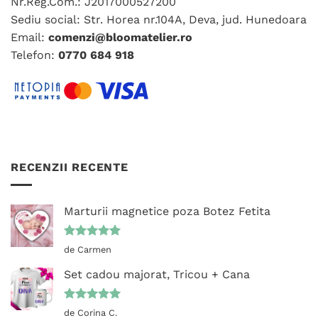
Nr.Reg.Com.: J2017000527200
Sediu social: Str. Horea nr.104A, Deva, jud. Hunedoara
Email:
comenzi@bloomatelier.ro
Telefon:
0770 684 918
RECENZII RECENTE
Marturii magnetice poza Botez Fetita
Evaluat la
de Carmen
5
din 5
Set cadou majorat, Tricou + Cana
Evaluat la
de Corina C.