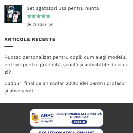
5
din 5
Set agatatori usa pentru nunta
Evaluat la
de Cristina Ion
5
din 5
ARTICOLE RECENTE
Rucsac personalizat pentru copii: cum alegi modelul
potrivit pentru grădiniță, școală și activitățile de zi cu
zi?
Cadouri final de an școlar 2026: idei pentru profesori
și absolvenți