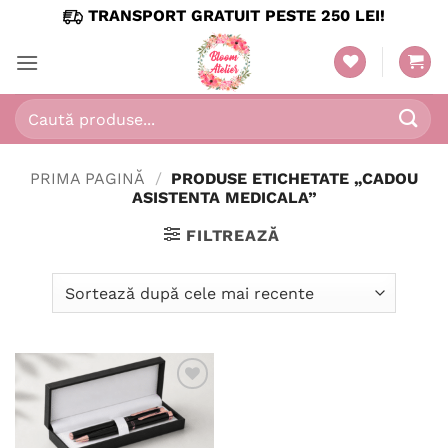
Skip
TRANSPORT GRATUIT PESTE 250 LEI!
to
content
Caută
după:
PRIMA PAGINĂ
/
PRODUSE ETICHETATE „CADOU
ASISTENTA MEDICALA”
FILTREAZĂ
Adaugă
în
wishlist