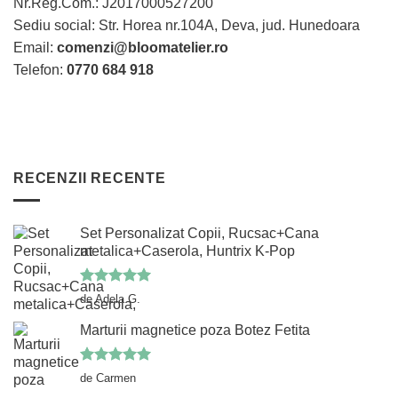
Nr.Reg.Com.: J2017000527200
în
Sediu social: Str. Horea nr.104A, Deva, jud. Hunedoara
pagina
Email:
comenzi@bloomatelier.ro
produsului.
Telefon:
0770 684 918
RECENZII RECENTE
Set Personalizat Copii, Rucsac+Cana
metalica+Caserola, Huntrix K-Pop
Evaluat la
de Adela G.
5
din 5
Marturii magnetice poza Botez Fetita
Evaluat la
de Carmen
5
din 5