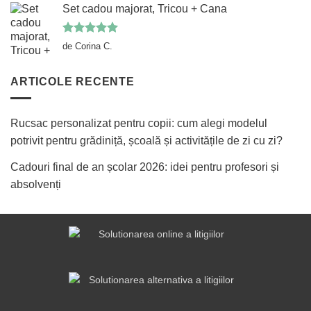
Set cadou majorat, Tricou + Cana
Evaluat la
de Corina C.
5
din 5
ARTICOLE RECENTE
Rucsac personalizat pentru copii: cum alegi modelul
potrivit pentru grădiniță, școală și activitățile de zi cu zi?
Cadouri final de an școlar 2026: idei pentru profesori și
absolvenți