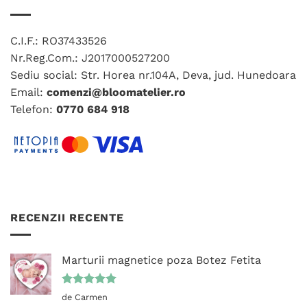
C.I.F.: RO37433526
Nr.Reg.Com.: J2017000527200
Sediu social: Str. Horea nr.104A, Deva, jud. Hunedoara
Email:
comenzi@bloomatelier.ro
Telefon:
0770 684 918
RECENZII RECENTE
Marturii magnetice poza Botez Fetita
Evaluat la
de Carmen
5
din 5