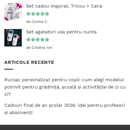
Set cadou majorat, Tricou + Cana
Evaluat la
de Corina C.
5
din 5
Set agatatori usa pentru nunta
Evaluat la
de Cristina Ion
5
din 5
ARTICOLE RECENTE
Rucsac personalizat pentru copii: cum alegi modelul
potrivit pentru grădiniță, școală și activitățile de zi cu
zi?
Cadouri final de an școlar 2026: idei pentru profesori
și absolvenți