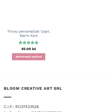
Tricou personalizat Copii,
Mario Kart
Evaluat la
65.00
lei
5
din 5
Selectează opțiuni
Acest
produs
are
mai
multe
BLOOM CREATIVE ART SRL
variații.
Opțiunile
pot
fi
C.I.F.: RO37433526
alese