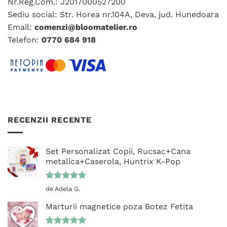
Nr.Reg.Com.: J2017000527200
în
Sediu social: Str. Horea nr.104A, Deva, jud. Hunedoara
pagina
Email:
comenzi@bloomatelier.ro
produsului.
Telefon:
0770 684 918
RECENZII RECENTE
Set Personalizat Copii, Rucsac+Cana
metalica+Caserola, Huntrix K-Pop
Evaluat la
de Adela G.
5
din 5
Marturii magnetice poza Botez Fetita