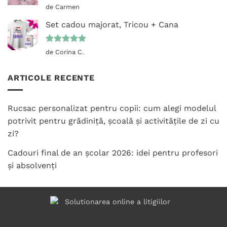
Evaluat la
de Carmen
5
din 5
Set cadou majorat, Tricou + Cana
Evaluat la
de Corina C.
5
din 5
ARTICOLE RECENTE
Rucsac personalizat pentru copii: cum alegi modelul
potrivit pentru grădiniță, școală și activitățile de zi cu
zi?
Cadouri final de an școlar 2026: idei pentru profesori
și absolvenți