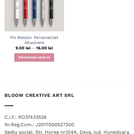
Pix Metalic Personalizat
Absolvent
Interval
9.00
lei
–
16.00
lei
de
prețuri:
Selectează opțiuni
9.00 lei
până
Acest
la
produs
16.00 lei
are
mai
multe
BLOOM CREATIVE ART SRL
variații.
Opțiunile
pot
fi
C.I.F.: RO37433526
alese
Nr.Reg.Com.: J2017000527200
în
Sediu social: Str. Horea nr.104A, Deva, jud. Hunedoara
pagina