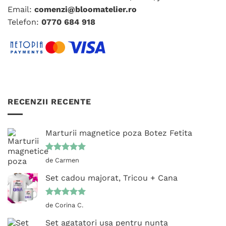
Email:
comenzi@bloomatelier.ro
produsului.
Telefon:
0770 684 918
RECENZII RECENTE
Marturii magnetice poza Botez Fetita
Evaluat la
de Carmen
5
din 5
Set cadou majorat, Tricou + Cana
Evaluat la
de Corina C.
5
din 5
Set agatatori usa pentru nunta