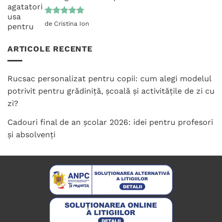
Evaluat la
de Cristina Ion
5
din 5
ARTICOLE RECENTE
Rucsac personalizat pentru copii: cum alegi modelul
potrivit pentru grădiniță, școală și activitățile de zi cu
zi?
Cadouri final de an școlar 2026: idei pentru profesori
și absolvenți