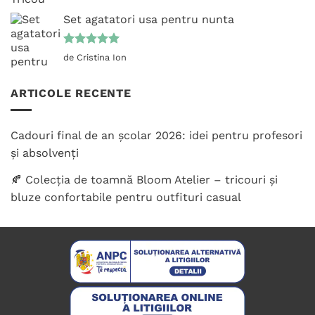
5
din 5
Set agatatori usa pentru nunta
Evaluat la
de Cristina Ion
5
din 5
ARTICOLE RECENTE
Cadouri final de an școlar 2026: idei pentru profesori
și absolvenți
🍂 Colecția de toamnă Bloom Atelier – tricouri și
bluze confortabile pentru outfituri casual