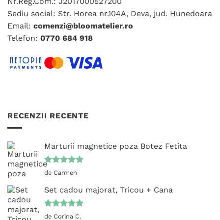
Nr.Reg.Com.: J2017000527200
Sediu social: Str. Horea nr.104A, Deva, jud. Hunedoara
Email:
comenzi@bloomatelier.ro
Telefon:
0770 684 918
RECENZII RECENTE
Marturii magnetice poza Botez Fetita
Evaluat la
de Carmen
5
din 5
Set cadou majorat, Tricou + Cana
Evaluat la
de Corina C.