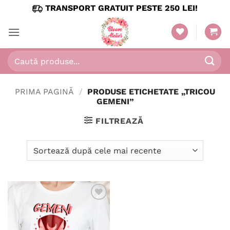
Skip
TRANSPORT GRATUIT PESTE 250 LEI!
to
content
Caută
după:
PRIMA PAGINĂ
/
PRODUSE ETICHETATE „TRICOU
GEMENI”
FILTREAZĂ
Adaugă
în