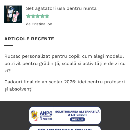
5
din 5
Set agatatori usa pentru nunta
Evaluat la
de Cristina Ion
5
din 5
ARTICOLE RECENTE
Rucsac personalizat pentru copii: cum alegi modelul
potrivit pentru grădiniță, școală și activitățile de zi cu
zi?
Cadouri final de an școlar 2026: idei pentru profesori
și absolvenți