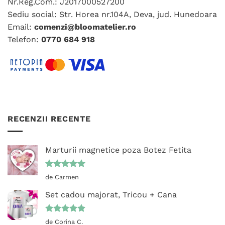
Nr.Reg.Com.: J2017000527200
în
Sediu social: Str. Horea nr.104A, Deva, jud. Hunedoara
pagina
Email:
comenzi@bloomatelier.ro
produsului.
Telefon:
0770 684 918
RECENZII RECENTE
Marturii magnetice poza Botez Fetita
Evaluat la
de Carmen
5
din 5
Set cadou majorat, Tricou + Cana
Evaluat la
de Corina C.