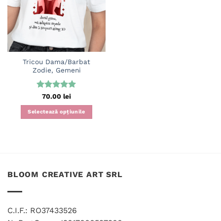
wishlist
Tricou Dama/Barbat
Zodie, Gemeni
Evaluat la
70.00
lei
5
din 5
Selectează opțiunile
Acest
produs
are
mai
multe
BLOOM CREATIVE ART SRL
variații.
Opțiunile
pot
fi
C.I.F.: RO37433526
alese