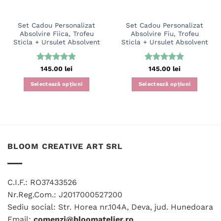
Set Cadou Personalizat
Set Cadou Personalizat
Absolvire Fiica, Trofeu
Absolvire Fiu, Trofeu
Sticla + Ursulet Absolvent
Sticla + Ursulet Absolvent
Evaluat la
Evaluat la
145.00
lei
145.00
lei
4.83
din 5
5
din 5
Selectează opțiuni
Selectează opțiuni
BLOOM CREATIVE ART SRL
C.I.F.: RO37433526
Nr.Reg.Com.: J2017000527200
Sediu social: Str. Horea nr.104A, Deva, jud. Hunedoara
Email:
comenzi@bloomatelier.ro