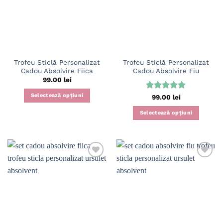
Trofeu Sticlă Personalizat
Trofeu Sticlă Personalizat
Cadou Absolvire Fiica
Cadou Absolvire Fiu
99.00
lei
Selectează opțiuni
Evaluat la
99.00
lei
5
din 5
Selectează opțiuni