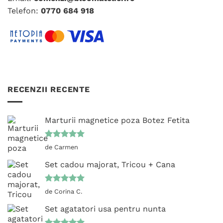
Telefon:
0770 684 918
RECENZII RECENTE
Marturii magnetice poza Botez Fetita
Evaluat la
de Carmen
5
din 5
Set cadou majorat, Tricou + Cana
Evaluat la
de Corina C.
5
din 5
Set agatatori usa pentru nunta