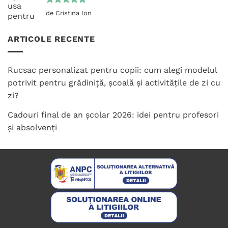
Evaluat la
de Cristina Ion
5
din 5
ARTICOLE RECENTE
Rucsac personalizat pentru copii: cum alegi modelul
potrivit pentru grădiniță, școală și activitățile de zi cu
zi?
Cadouri final de an școlar 2026: idei pentru profesori
și absolvenți