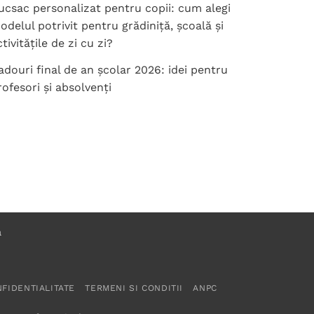
ucsac personalizat pentru copii: cum alegi
odelul potrivit pentru grădiniță, școală și
tivitățile de zi cu zi?
adouri final de an școlar 2026: idei pentru
rofesori și absolvenți
NFIDENTIALITATE
TERMENI SI CONDITII
ANPC