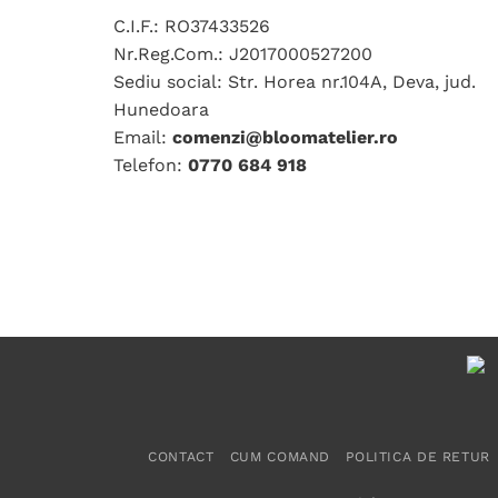
C.I.F.: RO37433526
Nr.Reg.Com.: J2017000527200
Sediu social: Str. Horea nr.104A, Deva, jud.
Hunedoara
Email:
comenzi@bloomatelier.ro
Telefon:
0770 684 918
CONTACT
CUM COMAND
POLITICA DE RETUR