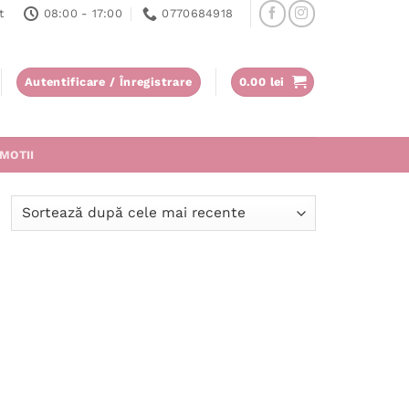
t
08:00 - 17:00
0770684918
Autentificare / Înregistrare
0.00
lei
MOTII