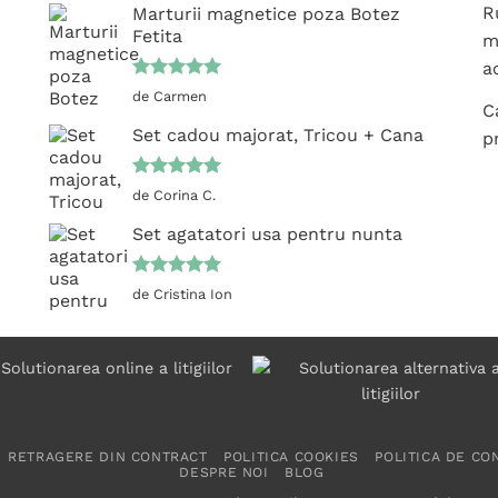
R
Marturii magnetice poza Botez
Fetita
m
ac
Evaluat la
de Carmen
C
5
din 5
Set cadou majorat, Tricou + Cana
p
Evaluat la
de Corina C.
5
din 5
Set agatatori usa pentru nunta
Evaluat la
de Cristina Ion
5
din 5
RETRAGERE DIN CONTRACT
POLITICA COOKIES
POLITICA DE CO
DESPRE NOI
BLOG