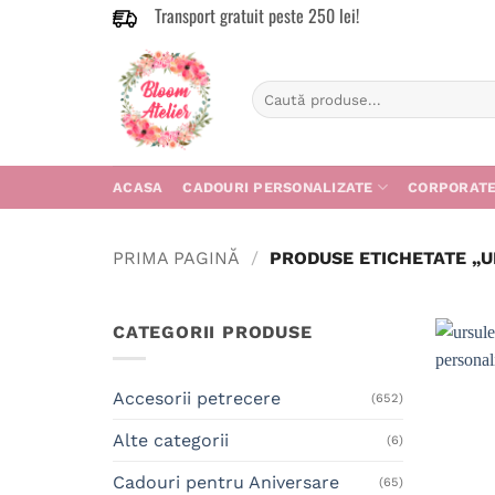
Transport gratuit peste 250 lei!
Skip
to
content
Caută
după:
ACASA
CADOURI PERSONALIZATE
CORPORAT
PRIMA PAGINĂ
/
PRODUSE ETICHETATE „U
CATEGORII PRODUSE
Accesorii petrecere
(652)
Alte categorii
(6)
Cadouri pentru Aniversare
(65)