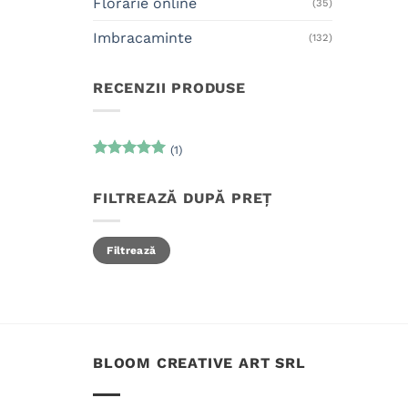
Florarie online
(35)
Imbracaminte
(132)
RECENZII PRODUSE
(1)
Evaluat la
5
din 5
FILTREAZĂ DUPĂ PREȚ
Preț
Preț
Filtrează
minim
maxim
BLOOM CREATIVE ART SRL