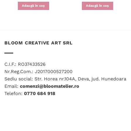
5
din 5
5
din 5
Adaugă în coș
Adaugă în coș
BLOOM CREATIVE ART SRL
C.I.F.: RO37433526
Nr.Reg.Com.: J2017000527200
Sediu social: Str. Horea nr.104A, Deva, jud. Hunedoara
Email:
comenzi@bloomatelier.ro
Telefon:
0770 684 918