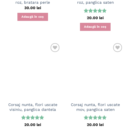
roz, bratara perle
roz, panglica saten
30.00
lei
Adaugă în coș
Evaluat la
20.00
lei
5
din 5
Adaugă în coș
Corsaj nunta, flori uscate
Corsaj nunta, flori uscate
visiniu, panglica dantela
mov, panglica saten
Evaluat la
Evaluat la
20.00
lei
20.00
lei