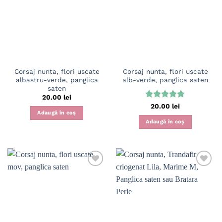
Corsaj nunta, flori uscate
Corsaj nunta, flori uscate
albastru-verde, panglica
alb-verde, panglica saten
saten
20.00
lei
Evaluat la
20.00
lei
Adaugă în coș
5
din 5
Adaugă în coș