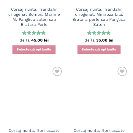
pagina
Corsaj nunta, Trandafir
Corsaj nunta, Trandafir
produsului.
criogenat Somon, Marime
criogenat, Miniroza Lila,
M, Panglica saten sau
Bratara perle sau Panglica
Bratara Perle
Saten
Evaluat la
Evaluat la
de la
45.00
lei
de la
35.00
lei
5
din 5
5
din 5
Selectează opțiunile
Selectează opțiunile
Acest
Acest
produs
produs
are
are
mai
mai
multe
multe
variații.
variații.
Opțiunile
Opțiunile
pot
pot
fi
fi
alese
alese
în
în
pagina
pagina
Corsaj nunta, flori uscate
Corsaj nunta, flori uscate
produsului.
produsului.