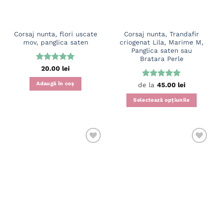
Corsaj nunta, flori uscate
Corsaj nunta, Trandafir
mov, panglica saten
criogenat Lila, Marime M,
Panglica saten sau
Bratara Perle
Evaluat la
20.00
lei
5
din 5
Adaugă în coș
Evaluat la
de la
45.00
lei
5
din 5
Selectează opțiunile
Acest
produs
are
mai
multe
variații.
Opțiunile
pot
fi
alese
în