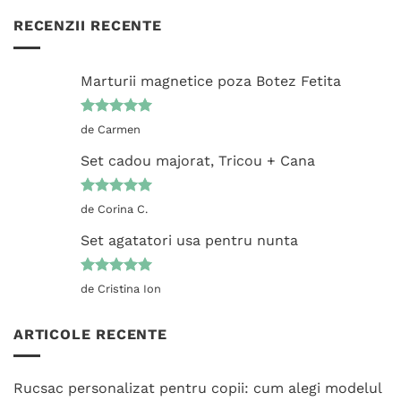
RECENZII RECENTE
Marturii magnetice poza Botez Fetita
Evaluat la
de Carmen
5
din 5
Set cadou majorat, Tricou + Cana
Evaluat la
de Corina C.
5
din 5
Set agatatori usa pentru nunta
Evaluat la
de Cristina Ion
5
din 5
ARTICOLE RECENTE
Rucsac personalizat pentru copii: cum alegi modelul