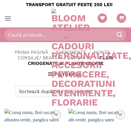
Skip
TRANSPORT GRATUIT PESTE 250 LEI!
to
content
Caută
după:
PRIMA PAGINĂ
/
EVENIMENTE
/
NUNTA
/
CORSAJE/ BRATARI / CORONITE
/
FLORI
CRIOGENATE SI PLANTE USCATE
FILTREAZĂ