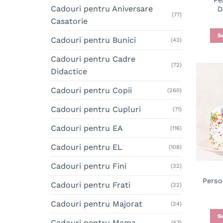
Pe
Cadouri pentru Aniversare
D
(77)
Casatorie
S
Cadouri pentru Bunici
(43)
Cadouri pentru Cadre
(72)
Didactice
Cadouri pentru Copii
(260)
Cadouri pentru Cupluri
(71)
Cadouri pentru EA
(116)
Cadouri pentru EL
(108)
Cadouri pentru Fini
(32)
Perso
Cadouri pentru Frati
(22)
Cadouri pentru Majorat
(24)
S
Cadouri pentru Mama
(57)