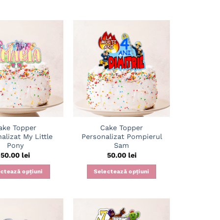
Adaugă
Adaugă
în
în
wishlist
wishlist
ake Topper
Cake Topper
alizat My Little
Personalizat Pompierul
Pony
Sam
50.00
lei
50.00
lei
ctează opțiuni
Selectează opțiuni