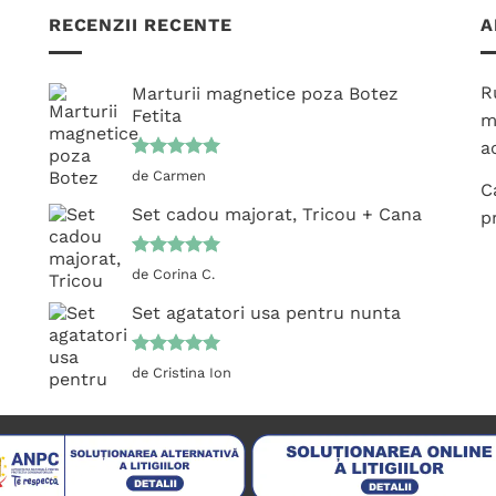
RECENZII RECENTE
A
R
Marturii magnetice poza Botez
Fetita
m
ac
Evaluat la
de Carmen
C
5
din 5
Set cadou majorat, Tricou + Cana
p
Evaluat la
de Corina C.
5
din 5
Set agatatori usa pentru nunta
Evaluat la
de Cristina Ion
5
din 5