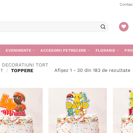
Contac
E
EVENIMENTE
ACCESORII PETRECERE
FLORARIE
PRO
DECORATIUNI TORT
S
Afișez 1 - 20 din 183 de rezultate
RT
/
TOPPERE
d
c
m
r
Adaugă
Adaugă
în
în
wishlist
wishlist