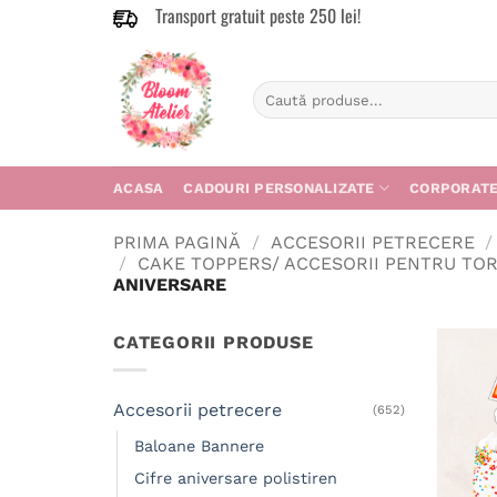
Transport gratuit peste 250 lei!
Skip
to
content
Caută
după:
ACASA
CADOURI PERSONALIZATE
CORPORAT
PRIMA PAGINĂ
/
ACCESORII PETRECERE
/
/
CAKE TOPPERS/ ACCESORII PENTRU TO
ANIVERSARE
CATEGORII PRODUSE
Accesorii petrecere
(652)
Baloane Bannere
Cifre aniversare polistiren