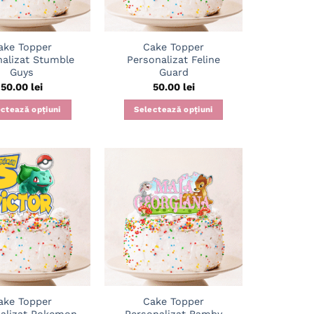
ake Topper
Cake Topper
nalizat Stumble
Personalizat Feline
Guys
Guard
50.00
lei
50.00
lei
ctează opțiuni
Selectează opțiuni
Adaugă
Adaugă
în
în
wishlist
wishlist
ake Topper
Cake Topper