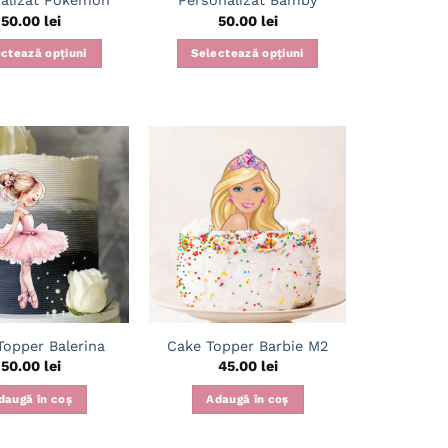
alizat Pokemon
Personalizat Bamby
50.00
lei
50.00
lei
ctează opțiuni
Selectează opțiuni
Adaugă
Adaugă
în
în
wishlist
wishlist
Topper Balerina
Cake Topper Barbie M2
50.00
lei
45.00
lei
daugă în coș
Adaugă în coș