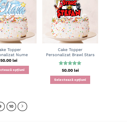
Adaugă
Adaugă
în
în
wishlist
wishlist
ake Topper
Cake Topper
onalizat Nume
Personalizat Brawl Stars
50.00
lei
Evaluat la
ctează opțiuni
50.00
lei
5
din 5
Selectează opțiuni
9
10