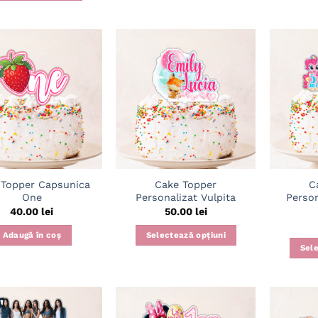
Adaugă
Adaugă
în
în
wishlist
wishlist
 Topper Capsunica
Cake Topper
C
One
Personalizat Vulpita
Person
40.00
lei
50.00
lei
Adaugă în coș
Selectează opțiuni
Sele