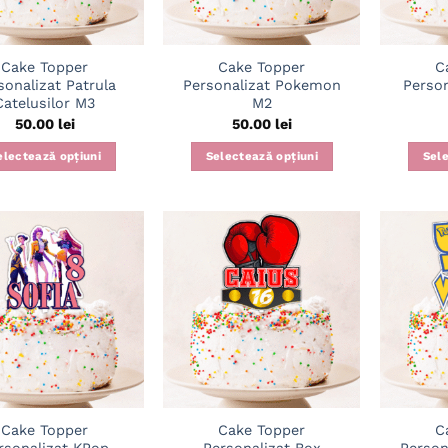
Cake Topper
Cake Topper
C
sonalizat Patrula
Personalizat Pokemon
Perso
Catelusilor M3
M2
50.00
lei
50.00
lei
electează opțiuni
Selectează opțiuni
Sele
Adaugă
Adaugă
în
în
wishlist
wishlist
Cake Topper
Cake Topper
C