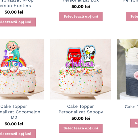
rsonalizat KPop
Personalizat Box
Person
emon Hunters
50.00
lei
50.00
lei
Selectează opțiuni
Sele
electează opțiuni
Adaugă
Adaugă
în
în
wishlist
wishlist
Cake Topper
Cake Topper
Cake 
nalizat Cocomelon
Personalizat Snoopy
M2
50.00
lei
A
50.00
lei
Selectează opțiuni
electează opțiuni