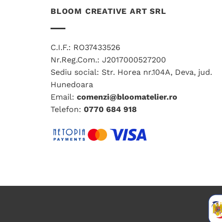
BLOOM CREATIVE ART SRL
C.I.F.: RO37433526
Nr.Reg.Com.: J2017000527200
Sediu social: Str. Horea nr.104A, Deva, jud.
Hunedoara
Email:
comenzi@bloomatelier.ro
Telefon:
0770 684 918