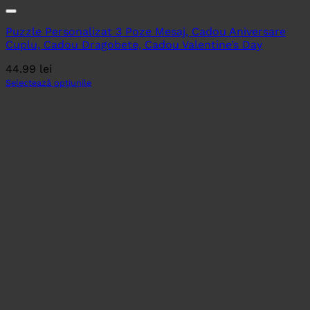
Puzzle Personalizat 3 Poze Mesaj, Cadou Aniversare
Cuplu, Cadou Dragobete, Cadou Valentine’s Day
44.99
lei
Selectează opțiunile