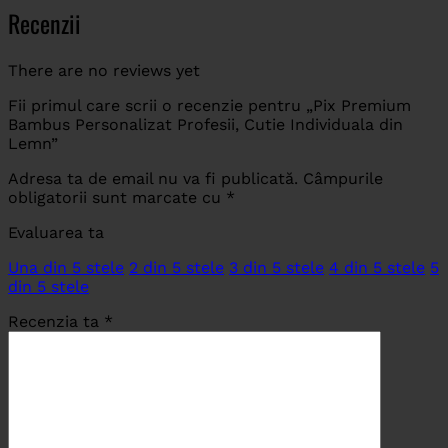
Recenzii
There are no reviews yet
Fii primul care scrii o recenzie pentru „Pix Premium
Bambus Personalizat Profesii, Cutie Individuala din
Lemn”
Adresa ta de email nu va fi publicată.
Câmpurile
obligatorii sunt marcate cu
*
Evaluarea ta
Una din 5 stele
2 din 5 stele
3 din 5 stele
4 din 5 stele
5
din 5 stele
Recenzia ta
*