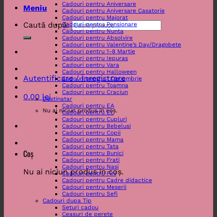
Cadouri pentru Aniversare
Meniu
Cadouri pentru Aniversare Casatorie
Cadouri pentru Majorat
Caută după:
Cadouri pentru Pensionare
Cadouri pentru Nunta
Cadouri pentru Absolvire
Cadouri pentru Valentine’s Day/Dragobete
Cadouri pentru 1-8 Martie
Cadouri pentru Iepuras
Cadouri pentru Vara
Cadouri pentru Halloween
Autentificare / Înregistrare
Cadouri pentru 1 Decembrie
Cadouri pentru Toamna
Cadouri pentru Craciun
0.00
lei
Destinatar
Cadouri pentru EA
Nu ai niciun produs în coș.
Cadouri pentru EL
Cadouri pentru Cupluri
Cadouri pentru Bebelusi
Cadouri pentru Copii
Cadouri pentru Mama
Cadouri pentru Tata
Coș
Cadouri pentru Bunici
Cadouri pentru Frati
Cadouri pentru Nasi
Nu ai niciun produs în coș.
Cadouri pentru Fini
Cadouri pentru Cadre didactice
Cadouri pentru Meserii
Cadouri pentru Sefi
Cadouri dupa Tip
Seturi cadou
Ceasuri de perete