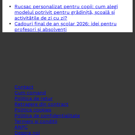
Rucsac personalizat pentru copii: cum alegi
modelul potrivit pentru grădiniță, școală și
activitățile de zi cu zi?
Cadouri final de an școlar 2026: idei pentru
profesori și absolvenți
Contact
Cum comand
Politica de retur
Retragere din contract
Politica cookies
Politica de confidentialitate
Termeni si conditii
ANPC
Despre noi