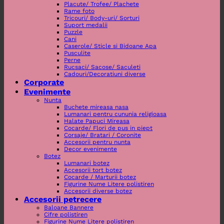
Placute/ Trofee/ Plachete
Rame foto
Tricouri/ Body-uri/ Sorturi
Suport medalii
Puzzle
Cani
Caserole/ Sticle si Bidoane Apa
Pusculite
Perne
Rucsaci/ Sacose/ Saculeti
Cadouri/Decoratiuni diverse
Corporate
Evenimente
Nunta
Buchete mireasa nasa
Lumanari pentru cununia religioasa
Halate Papuci Mireasa
Cocarde/ Flori de pus in piept
Corsaje/ Bratari / Coronite
Accesorii pentru nunta
Decor evenimente
Botez
Lumanari botez
Accesorii tort botez
Cocarde / Marturii botez
Figurine Nume Litere polistiren
Accesorii diverse botez
Accesorii petrecere
Baloane Bannere
Cifre polistiren
Figurine Nume Litere polistiren