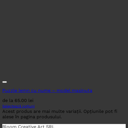
Puzzle lemn cu nume – model masinuta
de la
65.00
lei
Selectează opțiuni
Acest produs are mai multe variații. Opțiunile pot fi
alese în pagina produsului.
Bloom Creative Art SRL