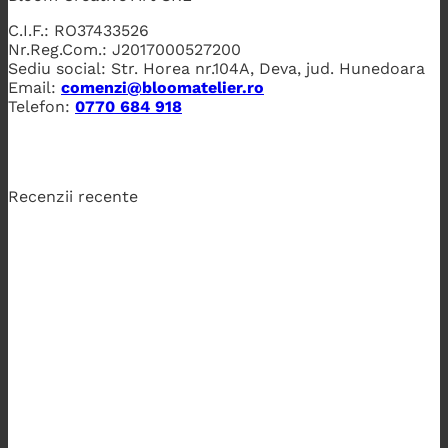
C.I.F.: RO37433526
Nr.Reg.Com.: J2017000527200
Sediu social: Str. Horea nr.104A, Deva, jud. Hunedoara
Email:
comenzi@bloomatelier.ro
Telefon:
0770 684 918
Recenzii recente