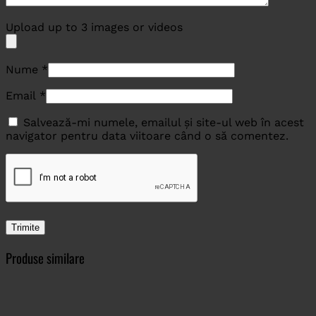
Upload up to 3 images or videos
Nume
*
Email
*
Salvează-mi numele, emailul și site-ul web în acest
navigator pentru data viitoare când o să comentez.
Produse similare