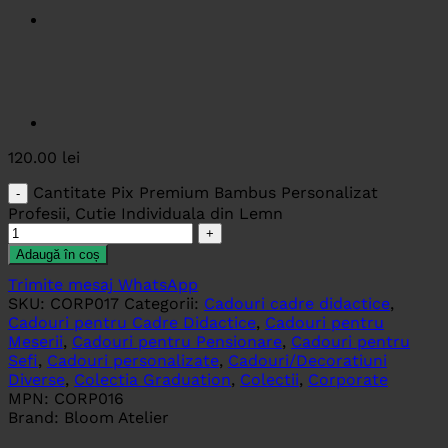
120.00
lei
Cantitate Pix Premium Bambus Personalizat
Profesii, Cutie Individuala din Lemn
Adaugă în coș
Trimite mesaj WhatsApp
SKU:
CORP017
Categorii:
Cadouri cadre didactice
,
Cadouri pentru Cadre Didactice
,
Cadouri pentru
Meserii
,
Cadouri pentru Pensionare
,
Cadouri pentru
Sefi
,
Cadouri personalizate
,
Cadouri/Decoratiuni
Diverse
,
Colectia Graduation
,
Colectii
,
Corporate
MPN:
CORP016
Brand:
Bloom Atelier