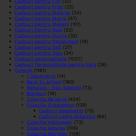
Cadouri pentru Fini
(32)
Cadouri pentru Frati
(22)
Cadouri pentru Majorat
(24)
Cadouri pentru Mama
(57)
Cadouri pentru Meserii
(101)
Cadouri Pentru Nasi
(52)
Cadouri pentru Nunta
(32)
Cadouri pentru Pensionare
(19)
Cadouri pentru Sefi
(27)
Cadouri pentru Tata
(34)
Cadouri personalizate
(1027)
Cadouri Personalizate pentru Vara
(28)
Colectii
(1161)
1 Decembrie
(14)
Back to school
(180)
Bebelusi - Nou Nascuti
(73)
Blankuri
(18)
Colecția de iarnă
(454)
Colectia Graduation
(139)
Cadouri absolventi
(73)
Cadouri cadre didactice
(66)
Colectia Halloween
(73)
Colecția Iepuraș
(105)
Colecția Mărțișor
(128)