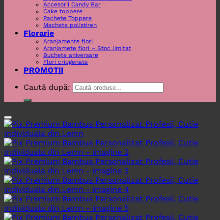
Accesorii Candy Bar
Cake toppere
Pachete Toppere
Machete polistiren
Florarie
Aranjamente flori
Aranjamete flori – Stoc limitat
Buchete aniversare
Flori criogenate
PROMOTII
Caută după: