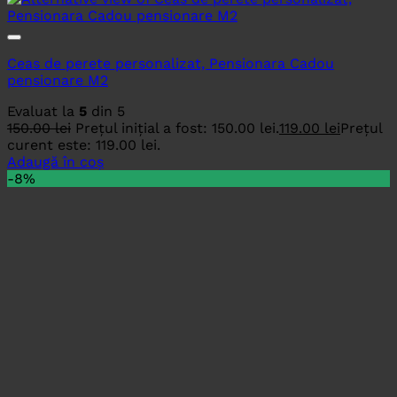
Ceas de perete personalizat, Pensionara Cadou
pensionare M2
Evaluat la
5
din 5
150.00
lei
Prețul inițial a fost: 150.00 lei.
119.00
lei
Prețul
curent este: 119.00 lei.
Adaugă în coș
-8%