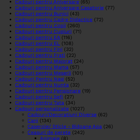
Cadouri pentru Aniversare
(65)
Cadouri pentru Aniversare Casatorie
(77)
Cadouri pentru Bunici
(43)
Cadouri pentru Cadre Didactice
(72)
Cadouri pentru Copii
(260)
Cadouri pentru Cupluri
(71)
Cadouri pentru EA
(116)
Cadouri pentru EL
(108)
Cadouri pentru Fini
(32)
Cadouri pentru Frati
(22)
Cadouri pentru Majorat
(24)
Cadouri pentru Mama
(57)
Cadouri pentru Meserii
(101)
Cadouri Pentru Nasi
(52)
Cadouri pentru Nunta
(32)
Cadouri pentru Pensionare
(19)
Cadouri pentru Sefi
(27)
Cadouri pentru Tata
(34)
Cadouri personalizate
(1027)
Cadouri/Decoratiuni Diverse
(62)
Cani
(134)
Caserole/ Sticle - Bidoane Apa
(26)
Ceasuri de perete
(242)
Animale
(8)