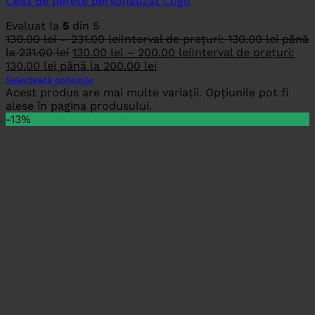
Ceas de perete personalizat Logo
Evaluat la
5
din 5
130.00
lei
–
231.00
lei
Interval de prețuri: 130.00 lei până
la 231.00 lei
130.00
lei
–
200.00
lei
Interval de prețuri:
130.00 lei până la 200.00 lei
Selectează opțiunile
Acest produs are mai multe variații. Opțiunile pot fi
alese în pagina produsului.
-13%