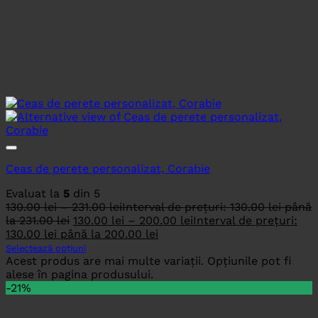
Ceas de perete personalizat, Corabie
Evaluat la
5
din 5
130.00
lei
–
231.00
lei
Interval de prețuri: 130.00 lei până
la 231.00 lei
130.00
lei
–
200.00
lei
Interval de prețuri:
130.00 lei până la 200.00 lei
Selectează opțiuni
Acest produs are mai multe variații. Opțiunile pot fi
alese în pagina produsului.
-21%