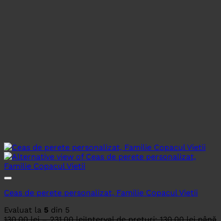
Ceas de perete personalizat, Familie Copacul Vietii
Evaluat la
5
din 5
130.00
lei
–
231.00
lei
Interval de prețuri: 130.00 lei până