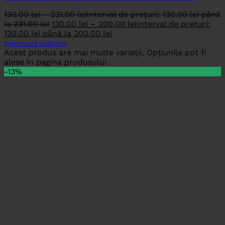
130.00
lei
–
231.00
lei
Interval de prețuri: 130.00 lei până
la 231.00 lei
130.00
lei
–
200.00
lei
Interval de prețuri:
130.00 lei până la 200.00 lei
Selectează opțiunile
Acest produs are mai multe variații. Opțiunile pot fi
alese în pagina produsului.
-13%