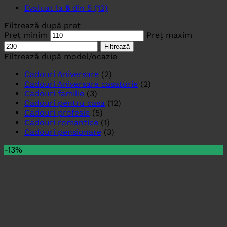
Evaluat la
5
din 5
(12)
Filtrează după preț
Preț minim
Preț maxim
Filtrează
Filtrează după model/ocazie
Cadouri Aniversare
(2)
Cadouri Aniversare casatorie
(2)
Cadouri familie
(3)
Cadouri pentru casa
(12)
Cadouri profesie
(5)
Cadouri romantice
(1)
Cadouri pensionare
(3)
-13%