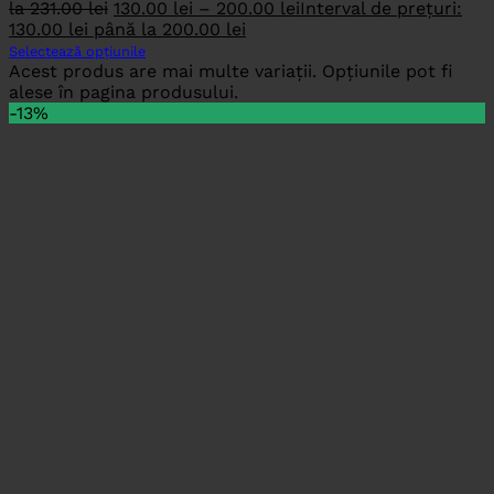
la 231.00 lei
130.00
lei
–
200.00
lei
Interval de prețuri:
130.00 lei până la 200.00 lei
Selectează opțiunile
Acest produs are mai multe variații. Opțiunile pot fi
alese în pagina produsului.
-13%