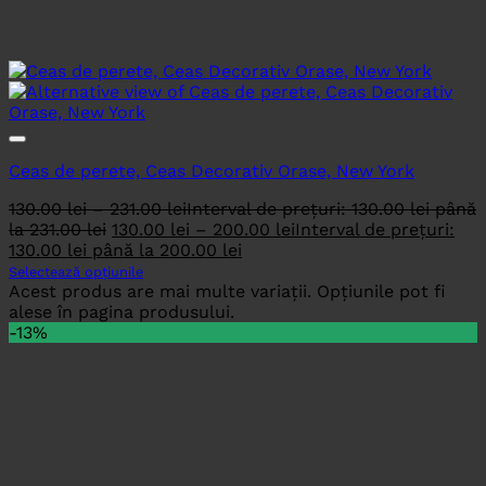
Ceas de perete, Ceas Decorativ Orase, New York
130.00
lei
–
231.00
lei
Interval de prețuri: 130.00 lei până
la 231.00 lei
130.00
lei
–
200.00
lei
Interval de prețuri:
130.00 lei până la 200.00 lei
Selectează opțiunile
Acest produs are mai multe variații. Opțiunile pot fi
alese în pagina produsului.
-13%