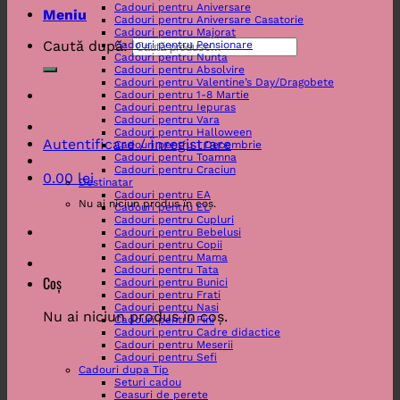
Cadouri pentru Aniversare
Meniu
Cadouri pentru Aniversare Casatorie
Cadouri pentru Majorat
Caută după:
Cadouri pentru Pensionare
Cadouri pentru Nunta
Cadouri pentru Absolvire
Cadouri pentru Valentine’s Day/Dragobete
Cadouri pentru 1-8 Martie
Cadouri pentru Iepuras
Cadouri pentru Vara
Cadouri pentru Halloween
Autentificare / Înregistrare
Cadouri pentru 1 Decembrie
Cadouri pentru Toamna
Cadouri pentru Craciun
0.00
lei
Destinatar
Cadouri pentru EA
Nu ai niciun produs în coș.
Cadouri pentru EL
Cadouri pentru Cupluri
Cadouri pentru Bebelusi
Cadouri pentru Copii
Cadouri pentru Mama
Cadouri pentru Tata
Coș
Cadouri pentru Bunici
Cadouri pentru Frati
Cadouri pentru Nasi
Nu ai niciun produs în coș.
Cadouri pentru Fini
Cadouri pentru Cadre didactice
Cadouri pentru Meserii
Cadouri pentru Sefi
Cadouri dupa Tip
Seturi cadou
Ceasuri de perete