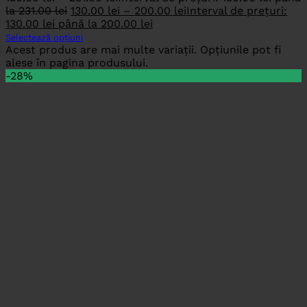
la 231.00 lei
130.00
lei
–
200.00
lei
Interval de prețuri:
130.00 lei până la 200.00 lei
Selectează opțiuni
Acest produs are mai multe variații. Opțiunile pot fi
alese în pagina produsului.
-28%