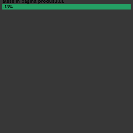
alese în pagina produsului.
-13%