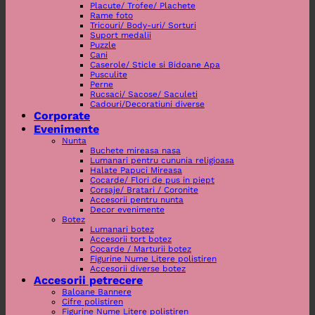
Placute/ Trofee/ Plachete
Rame foto
Tricouri/ Body-uri/ Sorturi
Suport medalii
Puzzle
Cani
Caserole/ Sticle si Bidoane Apa
Pusculite
Perne
Rucsaci/ Sacose/ Saculeti
Cadouri/Decoratiuni diverse
Corporate
Evenimente
Nunta
Buchete mireasa nasa
Lumanari pentru cununia religioasa
Halate Papuci Mireasa
Cocarde/ Flori de pus in piept
Corsaje/ Bratari / Coronite
Accesorii pentru nunta
Decor evenimente
Botez
Lumanari botez
Accesorii tort botez
Cocarde / Marturii botez
Figurine Nume Litere polistiren
Accesorii diverse botez
Accesorii petrecere
Baloane Bannere
Cifre polistiren
Figurine Nume Litere polistiren