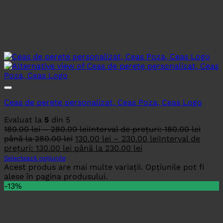
Ceas de perete personalizat, Ceas Poza, Ceas Logo
Evaluat la
5
din 5
180.00
lei
–
280.00
lei
Interval de prețuri: 180.00 lei
până la 280.00 lei
130.00
lei
–
230.00
lei
Interval de
prețuri: 130.00 lei până la 230.00 lei
Selectează opțiunile
Acest produs are mai multe variații. Opțiunile pot fi
alese în pagina produsului.
-13%