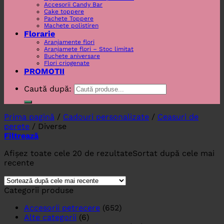
Accesorii Candy Bar
Cake toppere
Pachete Toppere
Machete polistiren
Florarie
Aranjamente flori
Aranjamete flori – Stoc limitat
Buchete aniversare
Flori criogenate
PROMOTII
Caută după:
Prima pagină
/
Cadouri personalizate
/
Ceasuri de
perete
/
Diverse
Filtrează
Afișez toate cele 20 de rezultate
Sortat după cele mai
recente
Categorii produse
Accesorii petrecere
(652)
Alte categorii
(6)