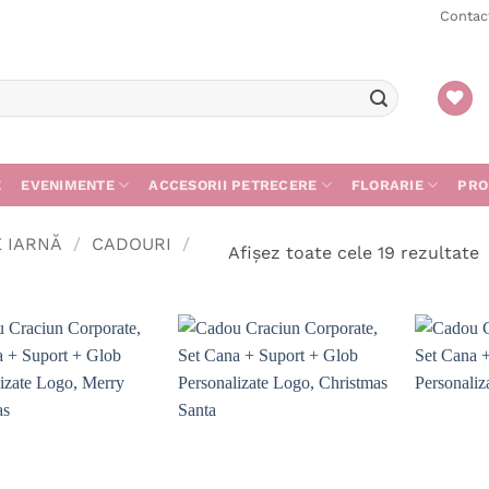
Contac
E
EVENIMENTE
ACCESORII PETRECERE
FLORARIE
PRO
E IARNĂ
/
CADOURI
/
S
Afișez toate cele 19 rezultate
d
c
m
r