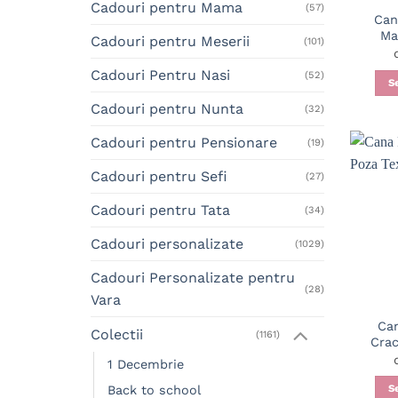
Cadouri pentru Mama
(57)
Can
Ma
Cadouri pentru Meserii
(101)
Cadouri Pentru Nasi
(52)
S
Cadouri pentru Nunta
(32)
Cadouri pentru Pensionare
(19)
Cadouri pentru Sefi
(27)
Cadouri pentru Tata
(34)
Cadouri personalizate
(1029)
Cadouri Personalizate pentru
(28)
Vara
Can
Colectii
(1161)
Crac
1 Decembrie
S
Back to school