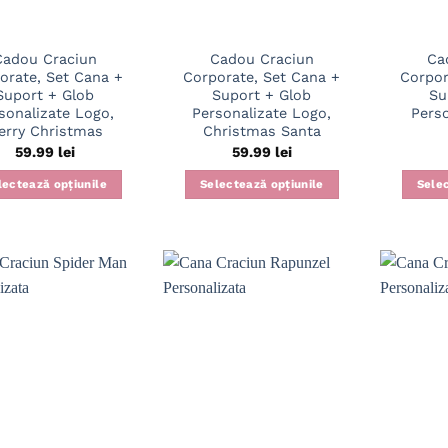
Cadou Craciun
Cadou Craciun
Ca
orate, Set Cana +
Corporate, Set Cana +
Corpor
Suport + Glob
Suport + Glob
Su
sonalizate Logo,
Personalizate Logo,
Pers
erry Christmas
Christmas Santa
59.99
lei
59.99
lei
lectează opțiunile
Selectează opțiunile
Selec