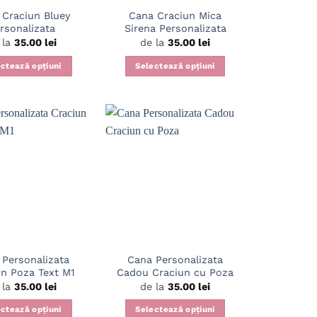
pagina
 Craciun Bluey
Cana Craciun Mica
produsului.
rsonalizata
Sirena Personalizata
 la
35.00
lei
de la
35.00
lei
ctează opțiuni
Selectează opțiuni
Acest
Acest
produs
produs
are
are
mai
mai
multe
multe
variații.
variații.
Opțiunile
Opțiunile
pot
pot
fi
fi
alese
alese
în
în
 Personalizata
Cana Personalizata
pagina
pagina
un Poza Text M1
Cadou Craciun cu Poza
produsului.
produsului.
 la
35.00
lei
de la
35.00
lei
ctează opțiuni
Selectează opțiuni