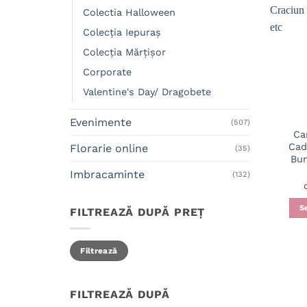
Colectia Halloween
Colecția Iepuraș
Colecția Mărțișor
Corporate
Valentine's Day/ Dragobete
Evenimente
(507)
Ca
Cad
Florarie online
(35)
Bun
Imbracaminte
(132)
S
FILTREAZĂ DUPĂ PREȚ
Preț
Preț
Filtrează
minim
maxim
FILTREAZĂ DUPĂ