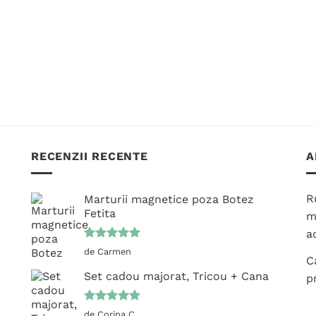
Opțiunile
Opțiunile
pot
pot
fi
fi
alese
alese
în
în
pagina
pagina
produsului.
produsului.
RECENZII RECENTE
A
R
Marturii magnetice poza Botez
Fetita
m
ac
Evaluat la
de Carmen
C
5
din 5
Set cadou majorat, Tricou + Cana
p
Evaluat la
de Corina C.