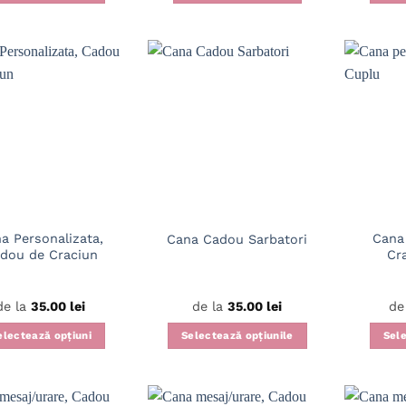
Acest
Acest
produs
produs
are
are
mai
mai
multe
multe
variații.
variații.
Opțiunile
Opțiunile
pot
pot
fi
fi
alese
alese
în
în
a Personalizata,
Cana
Cana Cadou Sarbatori
pagina
pagina
dou de Craciun
Cr
produsului.
produsului.
de la
35.00
lei
de la
35.00
lei
de
electează opțiuni
Selectează opțiunile
Sele
Acest
Acest
produs
produs
are
are