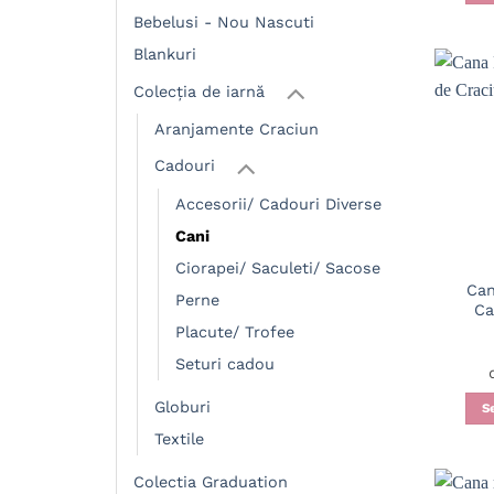
Bebelusi - Nou Nascuti
Blankuri
Colecția de iarnă
Aranjamente Craciun
Cadouri
Accesorii/ Cadouri Diverse
Cani
Ciorapei/ Saculeti/ Sacose
Can
Perne
Ca
Placute/ Trofee
Seturi cadou
Globuri
S
Textile
Colectia Graduation