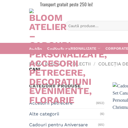
Skip
Transport gratuit peste 250 lei!
to
content
Caută
după:
ACASA
CADOURI PERSONALIZATE
CORPORAT
PRIMA PAGINĂ
/
COLECTII
/
COLECȚIA D
CANI
CATEGORII PRODUSE
Accesorii petrecere
(652)
Alte categorii
(6)
Cadouri pentru Aniversare
(65)