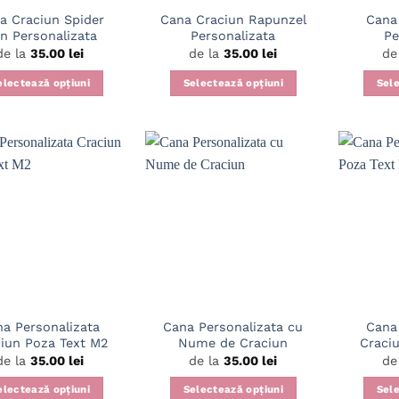
a Craciun Spider
Cana Craciun Rapunzel
Cana
n Personalizata
Personalizata
Pe
de la
35.00
lei
de la
35.00
lei
de
electează opțiuni
Selectează opțiuni
Sele
Acest
Acest
produs
produs
are
are
mai
mai
multe
multe
variații.
variații.
Opțiunile
Opțiunile
pot
pot
fi
fi
alese
alese
în
în
a Personalizata
Cana Personalizata cu
Cana
pagina
pagina
iun Poza Text M2
Nume de Craciun
Craci
produsului.
produsului.
de la
35.00
lei
de la
35.00
lei
de
electează opțiuni
Selectează opțiuni
Sele