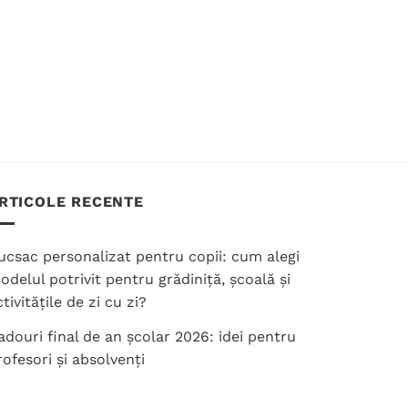
Opțiunile
pot
fi
alese
în
pagina
produsului.
RTICOLE RECENTE
ucsac personalizat pentru copii: cum alegi
odelul potrivit pentru grădiniță, școală și
tivitățile de zi cu zi?
adouri final de an școlar 2026: idei pentru
rofesori și absolvenți