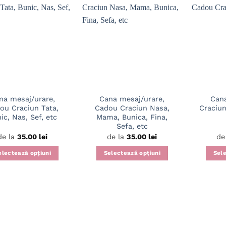
mai
mai
multe
multe
variații.
variații.
Opțiunile
Opțiunile
pot
pot
fi
fi
alese
alese
în
în
na mesaj/urare,
Cana mesaj/urare,
Cana
pagina
pagina
ou Craciun Tata,
Cadou Craciun Nasa,
Craciu
produsului.
produsului.
ic, Nas, Sef, etc
Mama, Bunica, Fina,
Sefa, etc
de la
35.00
lei
de la
35.00
lei
de
electează opțiuni
Selectează opțiuni
Sele
Acest
Acest
produs
produs
are
are
mai
mai
multe
multe
variații.
variații.