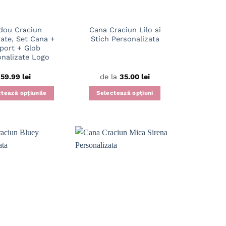
dou Craciun
Cana Craciun Lilo si
ate, Set Cana +
Stich Personalizata
port + Glob
onalizate Logo
59.99
lei
de la
35.00
lei
tează opțiunile
Selectează opțiuni
Acest
produs
are
mai
multe
variații.
Opțiunile
pot
fi
alese
în