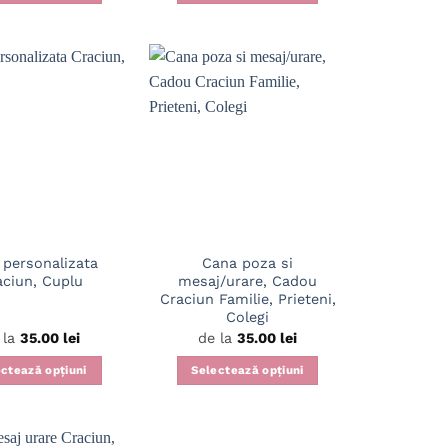
Acest
Acest
produs
produs
are
are
mai
mai
multe
multe
variații.
variații.
Opțiunile
Opțiunile
pot
pot
fi
fi
alese
alese
în
în
 personalizata
Cana poza si
pagina
pagina
aciun, Cuplu
mesaj/urare, Cadou
produsului.
produsului.
Craciun Familie, Prieteni,
Colegi
 la
35.00
lei
de la
35.00
lei
ctează opțiuni
Selectează opțiuni
Acest
Acest
produs
produs
are
are