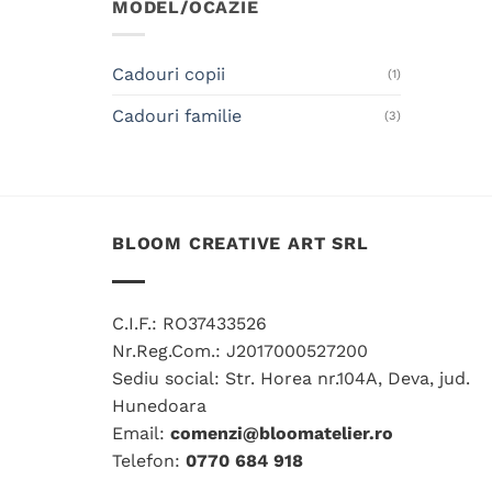
MODEL/OCAZIE
Cadouri copii
(1)
Cadouri familie
(3)
BLOOM CREATIVE ART SRL
C.I.F.: RO37433526
Nr.Reg.Com.: J2017000527200
Sediu social: Str. Horea nr.104A, Deva, jud.
Hunedoara
Email:
comenzi@bloomatelier.ro
Telefon:
0770 684 918