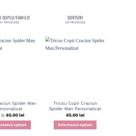
I CUPLU/FAMILIE
SORTURI
31 PRODUSE
29 PRODUSE
aciun Spider Man
Tricou Copii Craciun
ersonalizat
Spider Man Personalizat
 la
65.00
lei
65.00
lei
ctează opțiuni
Selectează opțiuni
Acest
Acest