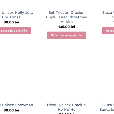
în
în
pagina
pagina
 Unisex Holly Jolly
Set Tricouri Craciun
Bluza 
produsului.
produsului.
Christmas
Cuplu, First Christmas
Jin
Mr Mrs
80.00
lei
135.00
lei
lectează opțiunile
Selec
Selectează opțiunile
Acest
Acest
produs
produs
are
are
mai
mai
multe
multe
variații.
variații.
Opțiunile
Opțiunile
pot
pot
fi
fi
alese
alese
în
în
pagina
Tricou Unisex Craciun,
Bluza 
ou Unisex Snowman
pagina
produsului.
Ho Ho Ho
Santa l
80.00
lei
produsului.