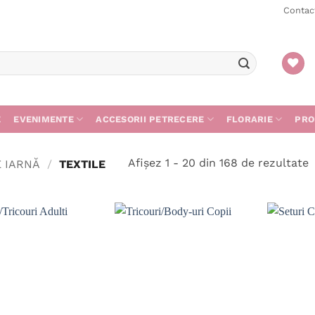
Contac
E
EVENIMENTE
ACCESORII PETRECERE
FLORARIE
PRO
S
Afișez 1 - 20 din 168 de rezultate
E IARNĂ
/
TEXTILE
d
c
m
r