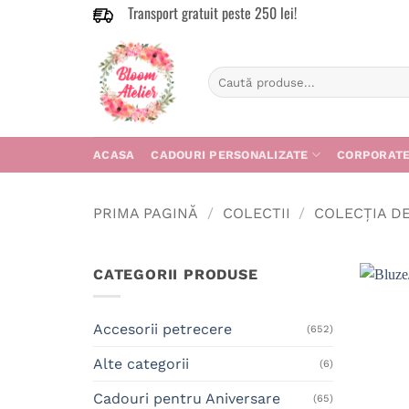
Transport gratuit peste 250 lei!
Skip
to
content
Caută
după:
ACASA
CADOURI PERSONALIZATE
CORPORAT
PRIMA PAGINĂ
/
COLECTII
/
COLECȚIA D
CATEGORII PRODUSE
Accesorii petrecere
(652)
Alte categorii
(6)
Cadouri pentru Aniversare
(65)