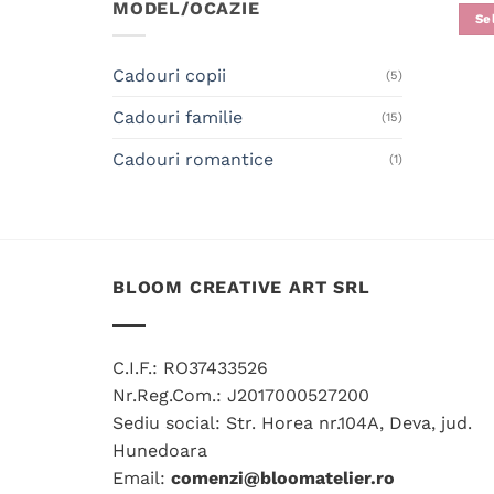
MODEL/OCAZIE
Se
Cadouri copii
(5)
Cadouri familie
(15)
Cadouri romantice
(1)
BLOOM CREATIVE ART SRL
C.I.F.: RO37433526
Nr.Reg.Com.: J2017000527200
Sediu social: Str. Horea nr.104A, Deva, jud.
Hunedoara
Email:
comenzi@bloomatelier.ro