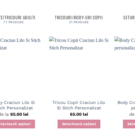
E/TRICOURI ADULTI
TRICOURI/BODY-URI COPII
SETUR
77 PRODUSE
31 PRODUSE
y Craciun Lilo Si
Tricou Copii Craciun Lilo
Body Cr
ich Personalizat
Si Stich Personalizat
p
de la
65.00
lei
65.00
lei
de
electează opțiuni
Selectează opțiuni
Sele
Acest
Acest