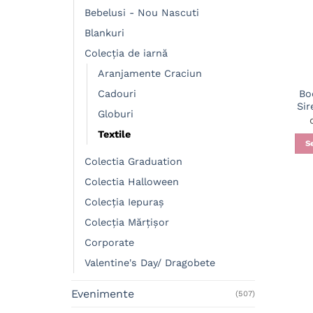
Bebelusi - Nou Nascuti
Blankuri
Colecția de iarnă
Aranjamente Craciun
Bo
Cadouri
Sir
Globuri
Textile
S
Colectia Graduation
Colectia Halloween
Colecția Iepuraș
Colecția Mărțișor
Corporate
Valentine's Day/ Dragobete
Evenimente
(507)