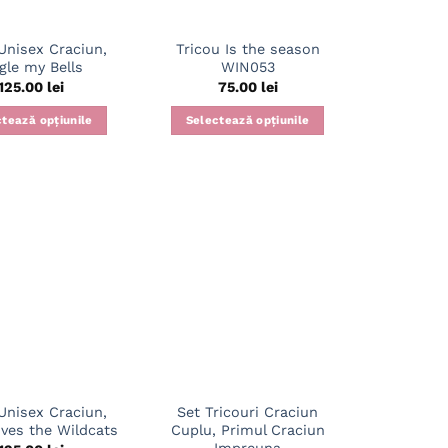
alese
în
în
pagina
Unisex Craciun,
Tricou Is the season
pagina
produsului.
gle my Bells
WIN053
produsului.
125.00
lei
75.00
lei
tează opțiunile
Selectează opțiunile
Acest
Acest
produs
produs
are
are
mai
mai
multe
multe
variații.
variații.
Opțiunile
Opțiunile
pot
pot
fi
fi
alese
alese
în
în
pagina
pagina
Unisex Craciun,
Set Tricouri Craciun
produsului.
produsului.
oves the Wildcats
Cuplu, Primul Craciun
Impreuna