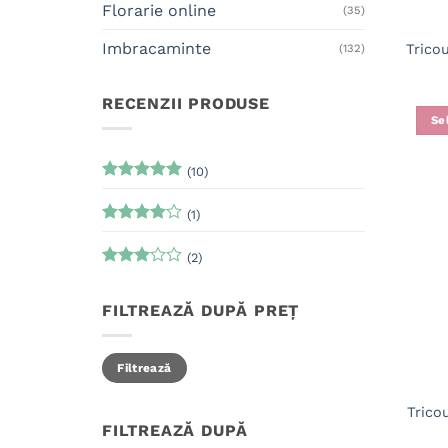
Florarie online
(35)
Imbracaminte
Tricou
(132)
RECENZII PRODUSE
Se
(10)
Evaluat la
5
din 5
(1)
Evaluat
la
4
din
(2)
5
Evaluat
la
3
FILTREAZĂ DUPĂ PREȚ
din 5
Preț
Preț
Filtrează
minim
maxim
Tric
FILTREAZĂ DUPĂ