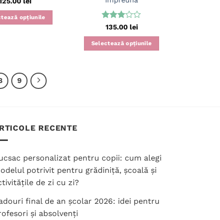
125.00
lei
tează opțiunile
Evaluat
135.00
lei
Acest
la
3
produs
din 5
Selectează opțiunile
are
Acest
mai
produs
multe
are
8
9
variații.
mai
Opțiunile
multe
pot
variații.
fi
Opțiunile
RTICOLE RECENTE
alese
pot
în
fi
pagina
ucsac personalizat pentru copii: cum alegi
alese
produsului.
în
odelul potrivit pentru grădiniță, școală și
pagina
tivitățile de zi cu zi?
produsului.
adouri final de an școlar 2026: idei pentru
rofesori și absolvenți