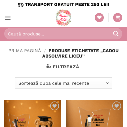
Skip
TRANSPORT GRATUIT PESTE 250 LEI!
to
content
Caută
după:
PRIMA PAGINĂ
/
PRODUSE ETICHETATE „CADOU
ABSOLVIRE LICEU”
FILTREAZĂ
Adaugă
Adaugă
în
în
wishlist
wishlist