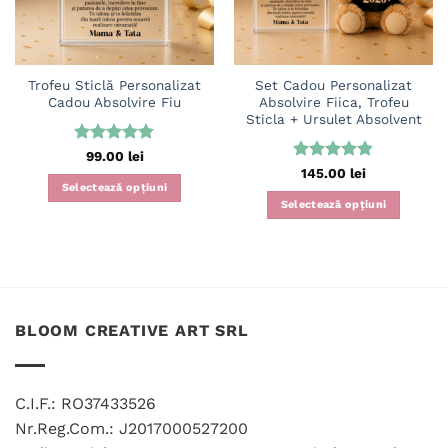
Trofeu Sticlă Personalizat
Set Cadou Personalizat
Cadou Absolvire Fiu
Absolvire Fiica, Trofeu
Sticla + Ursulet Absolvent
Evaluat la
99.00
lei
5
din 5
Evaluat la
145.00
lei
4.83
din 5
Selectează opțiuni
Selectează opțiuni
BLOOM CREATIVE ART SRL
C.I.F.: RO37433526
Nr.Reg.Com.: J2017000527200