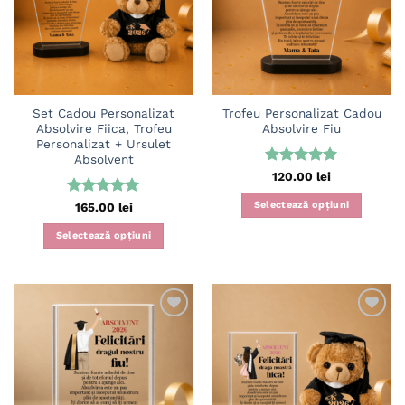
Set Cadou Personalizat
Trofeu Personalizat Cadou
Absolvire Fiica, Trofeu
Absolvire Fiu
Personalizat + Ursulet
Absolvent
Evaluat la
120.00
lei
5
din 5
Selectează opțiuni
Evaluat la
165.00
lei
5
din 5
Selectează opțiuni
Adaugă
Adaugă
în
în
wishlist
wishlist