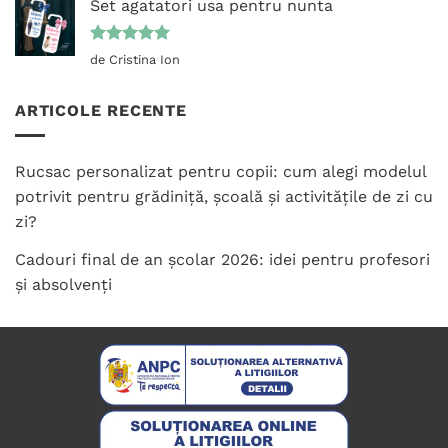
Set agatatori usa pentru nunta
Evaluat la
de Cristina Ion
5
din 5
ARTICOLE RECENTE
Rucsac personalizat pentru copii: cum alegi modelul
potrivit pentru grădiniță, școală și activitățile de zi cu
zi?
Cadouri final de an școlar 2026: idei pentru profesori
și absolvenți