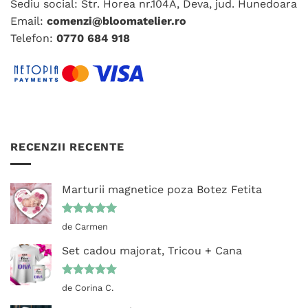
Sediu social: Str. Horea nr.104A, Deva, jud. Hunedoara
Email:
comenzi@bloomatelier.ro
Telefon:
0770 684 918
RECENZII RECENTE
Marturii magnetice poza Botez Fetita
Evaluat la
de Carmen
5
din 5
Set cadou majorat, Tricou + Cana
Evaluat la
de Corina C.
5
din 5