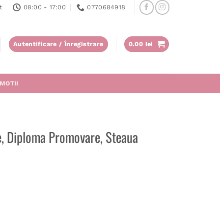
t
08:00 - 17:00
0770684918
Autentificare / Înregistrare
0.00
lei
MOTII
e, Diploma Promovare, Steaua