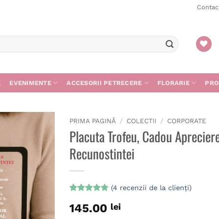
Contac
E
EVENIMENTE
ACCESORII PETRECERE
FLORARIE
PRO
PRIMA PAGINĂ
/
COLECTII
/
CORPORATE
Placuta Trofeu, Cadou Aprecier
Recunostintei
Adaugă
în
wishlist
(
4
recenzii de la clienți)
Evaluat la
4
145.00
lei
5
din 5 pe
baza a