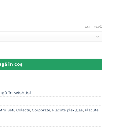
ANULEAZĂ
, Diploma Promovare, Steaua Recunostintei
gă în coș
gă în wishlist
tru Sefi
,
Colectii
,
Corporate
,
Placute plexiglas
,
Placute