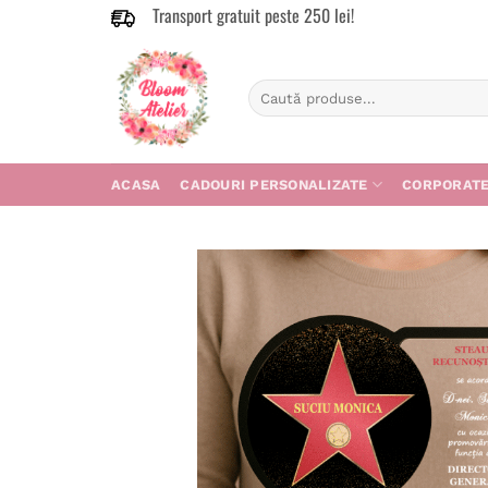
Transport gratuit peste 250 lei!
Skip
to
content
Caută
după:
ACASA
CADOURI PERSONALIZATE
CORPORAT