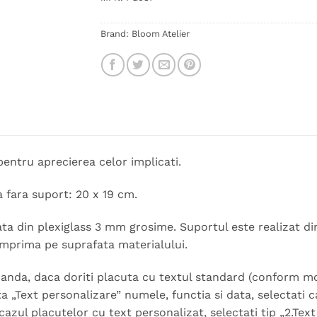
Brand:
Bloom Atelier
pentru aprecierea celor implicati.
 fara suport: 20 x 19 cm.
ata din plexiglass 3 mm grosime. Suportul este realizat d
imprima pe suprafata materialului.
nda, daca doriti placuta cu textul standard (conform model
ta „Text personalizare” numele, functia si data, selectati 
cazul placutelor cu text personalizat, selectati tip „2.Text