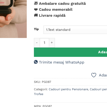
evaluări de
🎁 Ambalare cadou gratuită
la clienți
❤️ Cadou memorabil
🚚 Livrare rapidă
Tip
Cantitate Placuta Trofeu, Cadou Apreciere
Adau
Trimite mesaj WhatsApp
Adau
SKU:
PG087
Categorii:
Cadouri pentru Pensionare
,
Cadouri pen
Trofee
MPN:
PG087