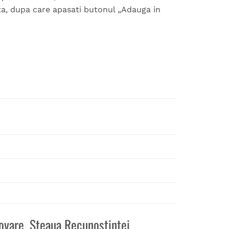
ita, dupa care apasati butonul „Adauga in
ovare, Steaua Recunostintei