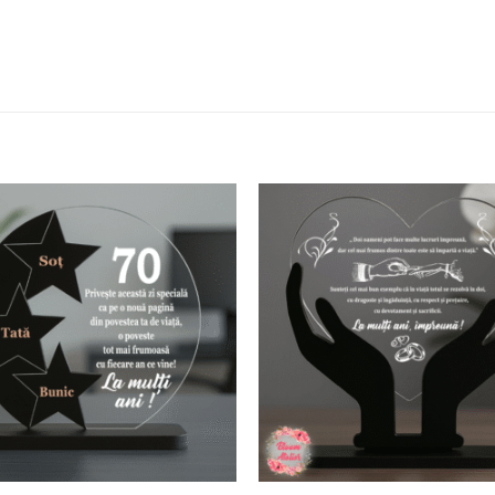
Adaugă
în
wishlist