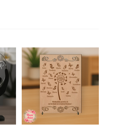
Adaugă
Adaugă
în
în
wishlist
wishlist