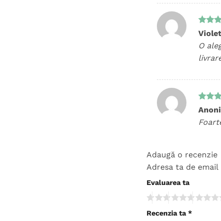
Evalua
Viole
5
din 
O ale
livra
Evalua
Anon
5
din 
Foart
Adaugă o recenzie
Adresa ta de email 
Evaluarea ta
Recenzia ta
*