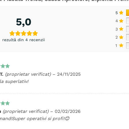
5
5,0
4
3
2
rezultă din 4 recenzii
1
t la
 T.
(proprietar verificat)
–
24/11/2025
5
la superlativ!
t la
u
(proprietar verificat)
–
02/02/2026
5
and!Super operativi si profi!😊