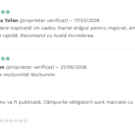
t la
ta Tofan
(proprietar verificat)
–
17/03/2026
5
gere inspirată! Un cadou foarte drăguț pentru majorat, am
re rapidă. Recomand cu toată încrederea.
t la
im
(proprietar verificat)
–
21/06/2026
5
e mulțumită! Multumim
nu va fi publicată.
Câmpurile obligatorii sunt marcate cu