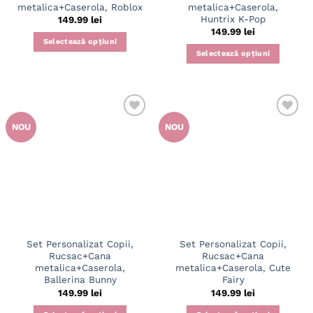
metalica+Caserola, Roblox
metalica+Caserola,
Huntrix K-Pop
149.99
lei
149.99
lei
Selectează opțiuni
Selectează opțiuni
NOU
NOU
Set Personalizat Copii,
Set Personalizat Copii,
Rucsac+Cana
Rucsac+Cana
metalica+Caserola,
metalica+Caserola, Cute
Ballerina Bunny
Fairy
149.99
lei
149.99
lei