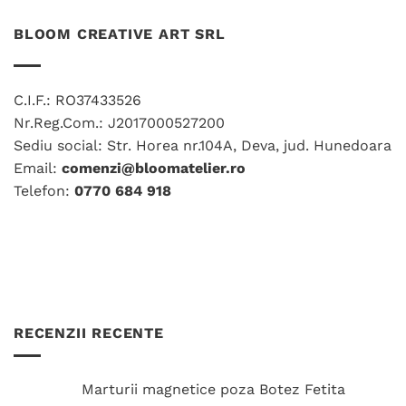
BLOOM CREATIVE ART SRL
C.I.F.: RO37433526
Nr.Reg.Com.: J2017000527200
Sediu social: Str. Horea nr.104A, Deva, jud. Hunedoara
Email:
comenzi@bloomatelier.ro
Telefon:
0770 684 918
RECENZII RECENTE
Marturii magnetice poza Botez Fetita