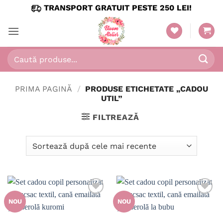
Skip
TRANSPORT GRATUIT PESTE 250 LEI!
to
content
Caută
după:
PRIMA PAGINĂ
/
PRODUSE ETICHETATE „CADOU
UTIL”
FILTREAZĂ
NOU
NOU