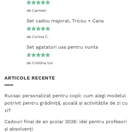
Evaluat la
de Carmen
5
din 5
Set cadou majorat, Tricou + Cana
Evaluat la
de Corina C.
5
din 5
Set agatatori usa pentru nunta
Evaluat la
de Cristina Ion
5
din 5
ARTICOLE RECENTE
Rucsac personalizat pentru copii: cum alegi modelul
potrivit pentru grădiniță, școală și activitățile de zi cu
zi?
Cadouri final de an școlar 2026: idei pentru profesori
și absolvenți