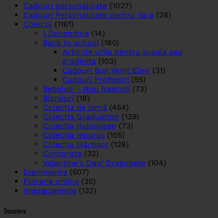
Cadouri personalizate
(1027)
Cadouri Personalizate pentru Vara
(28)
Colectii
(1161)
1 Decembrie
(14)
Back to school
(180)
Articole utile pentru scoala sau
gradinita
(103)
Cadouri Bun Venit Elevi
(31)
Cadouri Profesori
(55)
Bebelusi - Nou Nascuti
(73)
Blankuri
(18)
Colecția de iarnă
(454)
Colectia Graduation
(139)
Colectia Halloween
(73)
Colecția Iepuraș
(105)
Colecția Mărțișor
(128)
Corporate
(32)
Valentine's Day/ Dragobete
(104)
Evenimente
(507)
Florarie online
(35)
Imbracaminte
(132)
Descriere