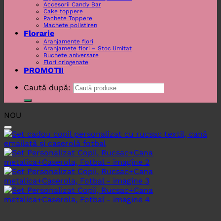
Accesorii Candy Bar
Cake toppere
Pachete Toppere
Machete polistiren
Florarie
Aranjamente flori
Aranjamete flori – Stoc limitat
Buchete aniversare
Flori criogenate
PROMOTII
Caută după:
NOU