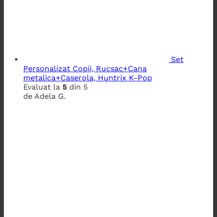
Set
Personalizat Copii, Rucsac+Cana
metalica+Caserola, Huntrix K-Pop
Evaluat la
5
din 5
de Adela G.