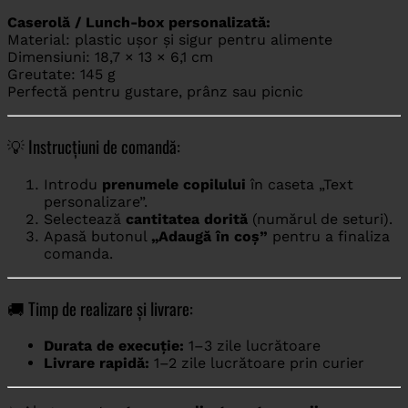
Caserolă / Lunch-box personalizată:
Material: plastic ușor și sigur pentru alimente
Dimensiuni: 18,7 × 13 × 6,1 cm
Greutate: 145 g
Perfectă pentru gustare, prânz sau picnic
💡 Instrucțiuni de comandă:
Introdu
prenumele copilului
în caseta „Text
personalizare”.
Selectează
cantitatea dorită
(numărul de seturi).
Apasă butonul
„Adaugă în coș”
pentru a finaliza
comanda.
🚚 Timp de realizare și livrare:
Durata de execuție:
1–3 zile lucrătoare
Livrare rapidă:
1–2 zile lucrătoare prin curier