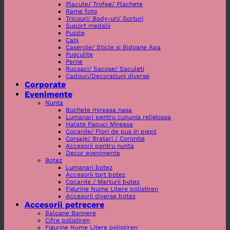
Placute/ Trofee/ Plachete
Rame foto
Tricouri/ Body-uri/ Sorturi
Suport medalii
Puzzle
Cani
Caserole/ Sticle si Bidoane Apa
Pusculite
Perne
Rucsaci/ Sacose/ Saculeti
Cadouri/Decoratiuni diverse
Corporate
Evenimente
Nunta
Buchete mireasa nasa
Lumanari pentru cununia religioasa
Halate Papuci Mireasa
Cocarde/ Flori de pus in piept
Corsaje/ Bratari / Coronite
Accesorii pentru nunta
Decor evenimente
Botez
Lumanari botez
Accesorii tort botez
Cocarde / Marturii botez
Figurine Nume Litere polistiren
Accesorii diverse botez
Accesorii petrecere
Baloane Bannere
Cifre polistiren
Figurine Nume Litere polistiren