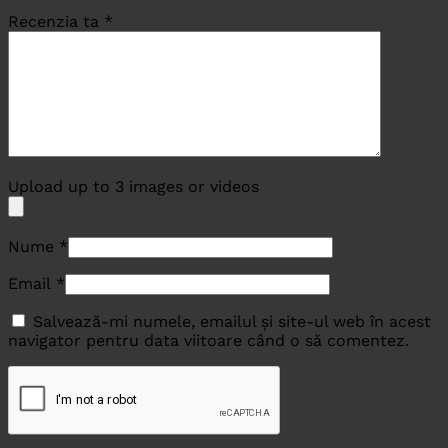
Recenzia ta
*
Upload up to 3 images or videos
Nume
*
Email
*
Salvează-mi numele, emailul și site-ul web în acest
navigator pentru data viitoare când o să comentez.