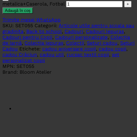
metalica+Caserola, Fotbal
Adaugă în coș
Trimite mesaj WhatsApp
SKU:
SET055
Categorii:
Articole utile pentru scoala sau
gradinita
,
Back to school
,
Cadouri
,
Cadouri Iepuras
,
Cadouri pentru Copii
,
Cadouri personalizate
,
Colecția
de iarnă
,
Colecția Iepuraș
,
Colectii
,
Seturi cadou
,
Seturi
Cadou
Etichete:
cadou aniversare copil
,
cadou copii
,
cadou Crăciun
,
cadou util
,
rucsac textil copii
,
set
personalizat copii
MPN:
SET055
Brand:
Bloom Atelier