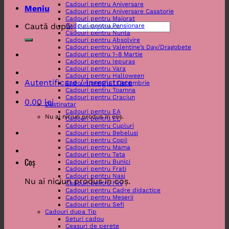
Cadouri pentru Aniversare
Meniu
Cadouri pentru Aniversare Casatorie
Cadouri pentru Majorat
Caută după:
Cadouri pentru Pensionare
Cadouri pentru Nunta
Cadouri pentru Absolvire
Cadouri pentru Valentine’s Day/Dragobete
Cadouri pentru 1-8 Martie
Cadouri pentru Iepuras
Cadouri pentru Vara
Cadouri pentru Halloween
Autentificare / Înregistrare
Cadouri pentru 1 Decembrie
Cadouri pentru Toamna
Cadouri pentru Craciun
0.00
lei
Destinatar
Cadouri pentru EA
Nu ai niciun produs în coș.
Cadouri pentru EL
Cadouri pentru Cupluri
Cadouri pentru Bebelusi
Cadouri pentru Copii
Cadouri pentru Mama
Cadouri pentru Tata
Coș
Cadouri pentru Bunici
Cadouri pentru Frati
Cadouri pentru Nasi
Nu ai niciun produs în coș.
Cadouri pentru Fini
Cadouri pentru Cadre didactice
Cadouri pentru Meserii
Cadouri pentru Sefi
Cadouri dupa Tip
Seturi cadou
Ceasuri de perete