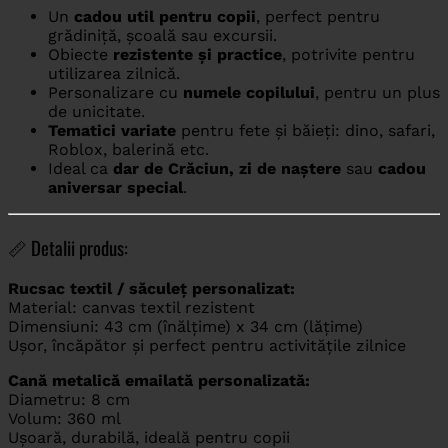
Un
cadou util pentru copii
, perfect pentru
grădiniță, școală sau excursii.
Obiecte
rezistente și practice
, potrivite pentru
utilizarea zilnică.
Personalizare cu
numele copilului
, pentru un plus
de unicitate.
Tematici variate
pentru fete și băieți: dino, safari,
Roblox, balerină etc.
Ideal ca
dar de Crăciun, zi de naștere
sau
cadou
aniversar special
.
📏 Detalii produs:
Rucsac textil / săculeț personalizat:
Material: canvas textil rezistent
Dimensiuni: 43 cm (înălțime) x 34 cm (lățime)
Ușor, încăpător și perfect pentru activitățile zilnice
Cană metalică emailată personalizată:
Diametru: 8 cm
Volum: 360 ml
Ușoară, durabilă, ideală pentru copii