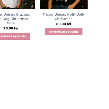
ou Unisex Craciun,
Tricou Unisex Holly Jolly
e Dog Christmas
Christmas
Gifts
80.00
lei
70.00
lei
Selectează opțiunile
lectează opțiunile
Acest
Acest
produs
produs
are
are
mai
mai
multe
multe
variații.
variații.
Opțiunile
Opțiunile
pot
pot
fi
fi
alese
alese
în
în
pagina
pagina
produsului.