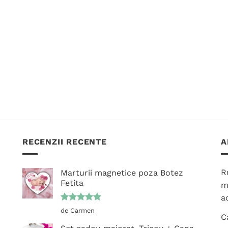
RECENZII RECENTE
A
R
Marturii magnetice poza Botez
Fetita
m
ac
Evaluat la
de Carmen
C
5
din 5