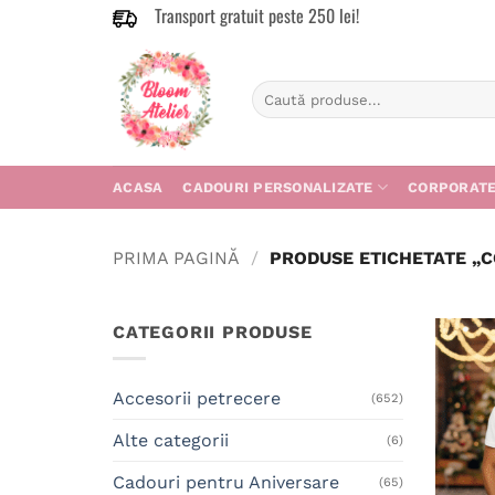
Transport gratuit peste 250 lei!
Skip
to
content
Caută
după:
ACASA
CADOURI PERSONALIZATE
CORPORAT
PRIMA PAGINĂ
/
PRODUSE ETICHETATE „C
CATEGORII PRODUSE
Accesorii petrecere
(652)
Alte categorii
(6)
Cadouri pentru Aniversare
(65)