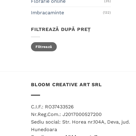
Florarie online
(35)
Imbracaminte
(132)
FILTREAZĂ DUPĂ PREȚ
Preț
Preț
Filtrează
minim
maxim
BLOOM CREATIVE ART SRL
C.I.F.: RO37433526
Nr.Reg.Com.: J2017000527200
Sediu social: Str. Horea nr.104A, Deva, jud.
Hunedoara