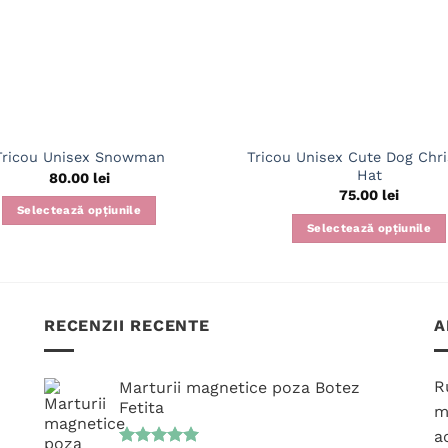
Tricou Unisex Cute Dog Chr
Tricou Unisex Snowman
Hat
80.00
lei
75.00
lei
Selectează opțiunile
Selectează opțiunile
Acest
Acest
produs
produs
are
are
mai
mai
RECENZII RECENTE
A
multe
multe
variații.
variații.
Opțiunile
R
Marturii magnetice poza Botez
Opțiunile
pot
Fetita
m
pot
fi
ac
fi
alese