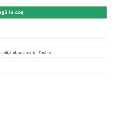
gă în coș
ectii
,
Imbracaminte
,
Textile