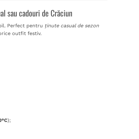
ual sau cadouri de Crăciun
bil. Perfect pentru
ținute casual de sezon
rice outfit festiv.
0°C
);