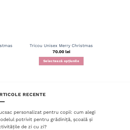
istmas
Tricou Unisex Merry Christmas
Tricou 
70.00
lei
Selectează opțiunile
S
Acest
produs
are
mai
RTICOLE RECENTE
multe
variații.
Opțiunile
ucsac personalizat pentru copii: cum alegi
pot
odelul potrivit pentru grădiniță, școală și
fi
tivitățile de zi cu zi?
alese