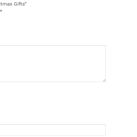
stmas Gifts”
*