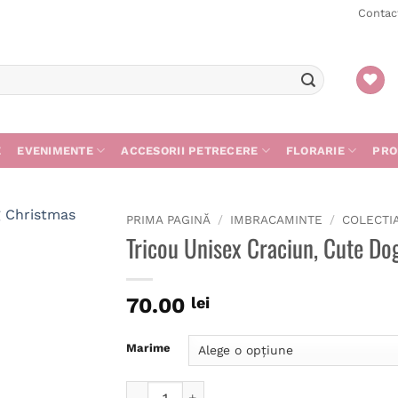
Contac
E
EVENIMENTE
ACCESORII PETRECERE
FLORARIE
PRO
PRIMA PAGINĂ
/
IMBRACAMINTE
/
COLECTI
Tricou Unisex Craciun, Cute Do
70.00
lei
Marime
Cantitate Tricou Unisex Craciun, Cute Dog 