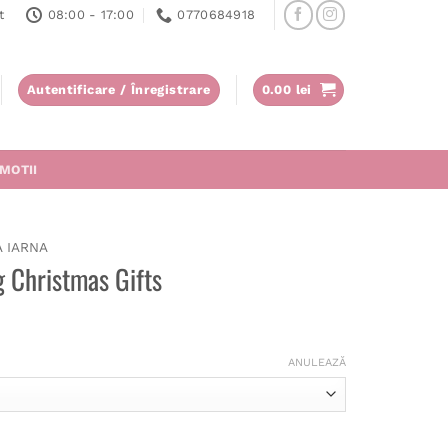
t
08:00 - 17:00
0770684918
Autentificare / Înregistrare
0.00
lei
MOTII
A IARNA
g Christmas Gifts
ANULEAZĂ
Christmas Gifts