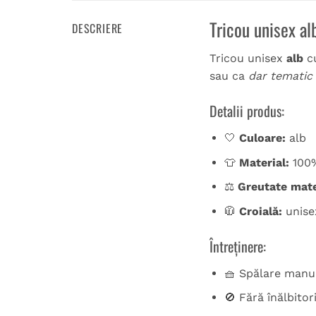
Tricou unisex al
DESCRIERE
Tricou unisex
alb
c
sau ca
dar tematic
Detalii produs:
🤍
Culoare:
alb
👕
Material:
100
⚖️
Greutate mate
🧥
Croială:
unisex
Întreținere:
🧺 Spălare manua
🚫 Fără înălbitor