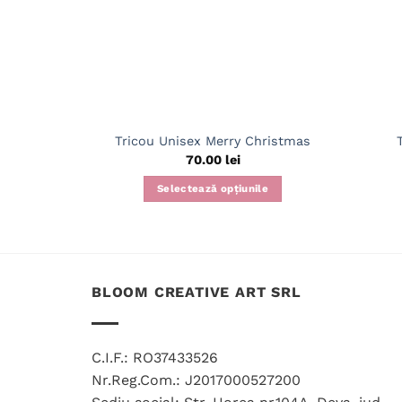
Tricou Unisex Merry Christmas
70.00
lei
Selectează opțiunile
Acest
produs
are
mai
BLOOM CREATIVE ART SRL
multe
variații.
Opțiunile
pot
C.I.F.: RO37433526
fi
Nr.Reg.Com.: J2017000527200
alese