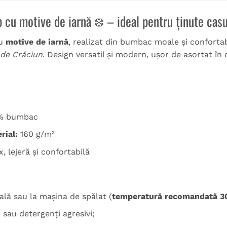
b cu motive de iarnă ❄️ – ideal pentru ținute cas
u
motive de iarnă
, realizat din bumbac moale și conforta
 de Crăciun
. Design versatil și modern, ușor de asortat în o
% bumbac
rial:
160 g/m²
, lejeră și confortabilă
lă sau la mașina de spălat (
temperatură recomandată 3
i sau detergenți agresivi;