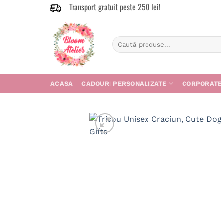
Transport gratuit peste 250 lei!
Skip
to
content
Caută
după:
ACASA
CADOURI PERSONALIZATE
CORPORAT