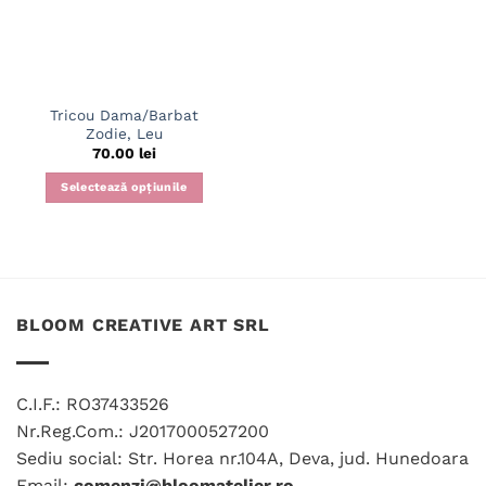
Tricou Dama/Barbat
Zodie, Leu
70.00
lei
Selectează opțiunile
Acest
produs
are
mai
multe
BLOOM CREATIVE ART SRL
variații.
Opțiunile
pot
fi
C.I.F.: RO37433526
alese
Nr.Reg.Com.: J2017000527200
în
Sediu social: Str. Horea nr.104A, Deva, jud. Hunedoara
pagina
Email:
comenzi@bloomatelier.ro