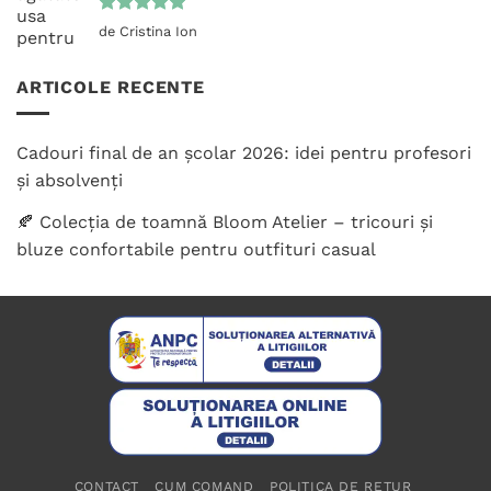
Evaluat la
de Cristina Ion
5
din 5
ARTICOLE RECENTE
Cadouri final de an școlar 2026: idei pentru profesori
și absolvenți
🍂 Colecția de toamnă Bloom Atelier – tricouri și
bluze confortabile pentru outfituri casual
CONTACT
CUM COMAND
POLITICA DE RETUR