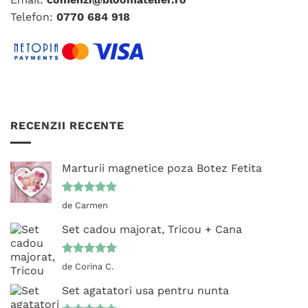
produsului.
Telefon:
0770 684 918
RECENZII RECENTE
Marturii magnetice poza Botez Fetita
Evaluat la
de Carmen
5
din 5
Set cadou majorat, Tricou + Cana
Evaluat la
de Corina C.
5
din 5
Set agatatori usa pentru nunta