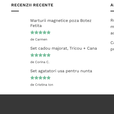
multe
variații.
RECENZII RECENTE
A
variații.
Opțiunile
Opțiunile
pot
pot
fi
R
Marturii magnetice poza Botez
fi
Fetita
alese
m
alese
în
ac
în
pagina
Evaluat la
de Carmen
pagina
C
5
din 5
produsului.
produsului.
Set cadou majorat, Tricou + Cana
p
Evaluat la
de Corina C.
5
din 5
Set agatatori usa pentru nunta
Evaluat la
de Cristina Ion
5
din 5