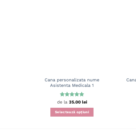
Cana personalizata nume
Cana
Asistenta Medicala 1
Evaluat la
de la
35.00
lei
5
din 5
Selectează opțiuni
Acest
produs
are