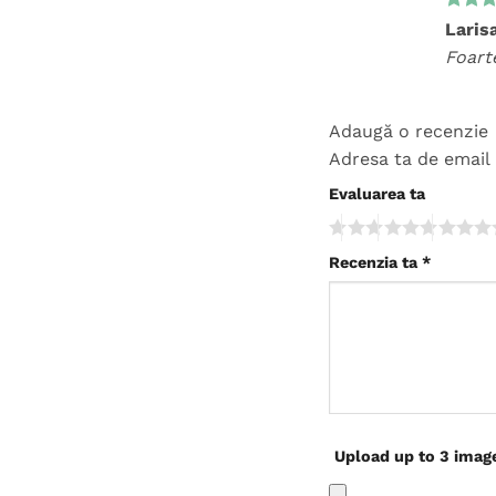
Evalua
Laris
5
din 
Foart
Adaugă o recenzie
Adresa ta de email 
Evaluarea ta
Recenzia ta
*
Upload up to 3 imag