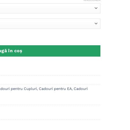
 Dragobete, Cadou Valentine's Day M1
gă în coș
douri pentru Cupluri
,
Cadouri pentru EA
,
Cadouri