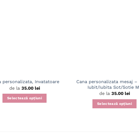
Cana personalizata mesaj –
 personalizata, Invatatoare
Iubit/Iubita Sot/Sotie 
de la
35.00
lei
de la
35.00
lei
Selectează opțiuni
Selectează opțiuni
Acest
Acest
produs
produs
are
are
mai
mai
multe