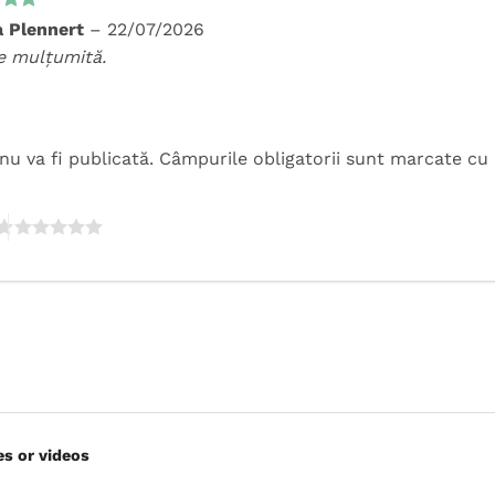
t la
a Plennert
–
22/07/2026
5
e mulțumită.
nu va fi publicată.
Câmpurile obligatorii sunt marcate cu
es or videos