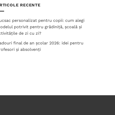
multe
RTICOLE RECENTE
variații.
Opțiunile
pot
ucsac personalizat pentru copii: cum alegi
fi
odelul potrivit pentru grădiniță, școală și
alese
tivitățile de zi cu zi?
în
pagina
adouri final de an școlar 2026: idei pentru
produsului.
rofesori și absolvenți