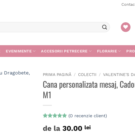
Contac
E
EVENIMENTE
ACCESORII PETRECERE
FLORARIE
PRO
PRIMA PAGINĂ
/
COLECTII
/
VALENTINE'S D
Cana personalizata mesaj, Cado
M1
(O recenzie client)
Evaluat la
de la
30.00
lei
5
din 5 pe
baza unei