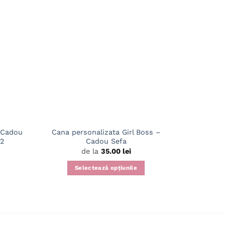
 Cadou
Cana personalizata Girl Boss –
Cana pe
M2
Cadou Sefa
de la
35.00
lei
Selectează opțiunile
Acest
produs
are
mai