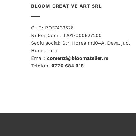
mai
BLOOM CREATIVE ART SRL
multe
variații.
Opțiunile
C.I.F.: RO37433526
pot
Nr.Reg.Com.: J2017000527200
fi
Sediu social: Str. Horea nr.104A, Deva, jud.
alese
Hunedoara
în
Email:
comenzi@bloomatelier.ro
pagina
Telefon:
0770 684 918
produsului.