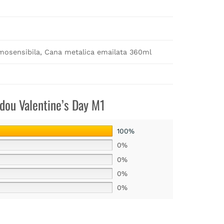
osensibila, Cana metalica emailata 360ml
dou Valentine’s Day M1
100%
0%
0%
0%
0%