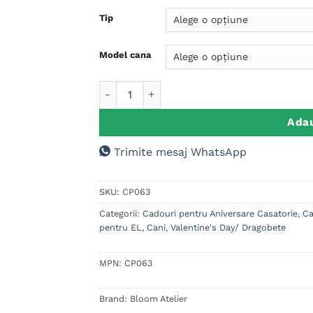
singure
evaluări
Tip
Model cana
Cantitate Cana personalizata mesaj, Cadou
Adau
Trimite mesaj WhatsApp
SKU:
CP063
Categorii:
Cadouri pentru Aniversare Casatorie
,
Ca
pentru EL
,
Cani
,
Valentine's Day/ Dragobete
MPN:
CP063
Brand:
Bloom Atelier