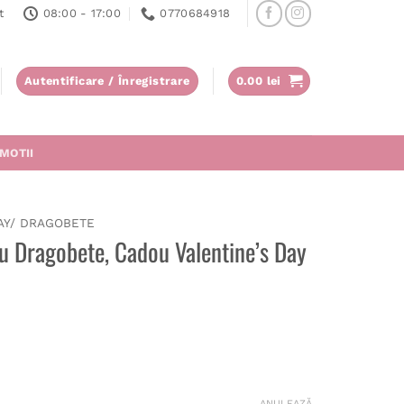
t
08:00 - 17:00
0770684918
Autentificare / Înregistrare
0.00
lei
MOTII
AY/ DRAGOBETE
u Dragobete, Cadou Valentine’s Day
ANULEAZĂ