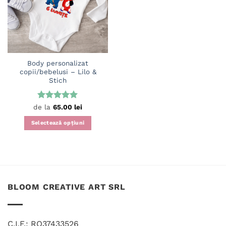
wishlist
Body personalizat
copii/bebelusi – Lilo &
Stich
Evaluat la
de la
65.00
lei
5
din 5
Selectează opțiuni
Acest
produs
are
mai
multe
BLOOM CREATIVE ART SRL
variații.
Opțiunile
pot
fi
C.I.F.: RO37433526