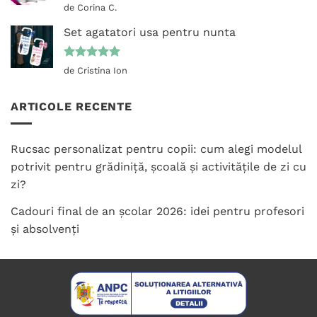
Evaluat la
de Corina C.
5
din 5
Set agatatori usa pentru nunta
Evaluat la
de Cristina Ion
5
din 5
ARTICOLE RECENTE
Rucsac personalizat pentru copii: cum alegi modelul
potrivit pentru grădiniță, școală și activitățile de zi cu
zi?
Cadouri final de an școlar 2026: idei pentru profesori
și absolvenți