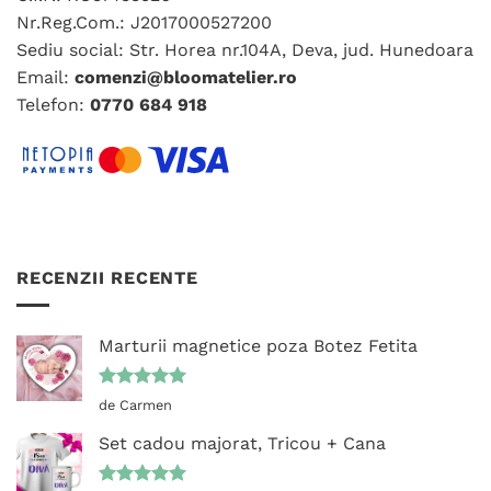
alese
Nr.Reg.Com.: J2017000527200
în
Sediu social: Str. Horea nr.104A, Deva, jud. Hunedoara
pagina
Email:
comenzi@bloomatelier.ro
produsului.
Telefon:
0770 684 918
RECENZII RECENTE
Marturii magnetice poza Botez Fetita
Evaluat la
de Carmen
5
din 5
Set cadou majorat, Tricou + Cana