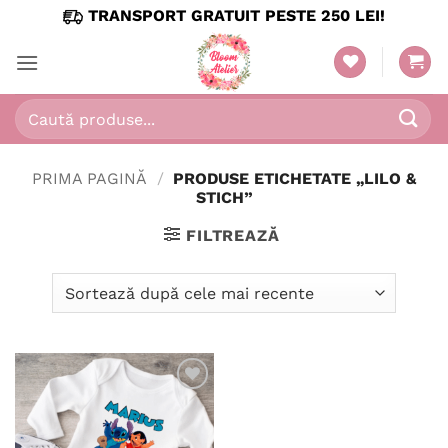
Skip
TRANSPORT GRATUIT PESTE 250 LEI!
to
content
Caută
după:
PRIMA PAGINĂ
/
PRODUSE ETICHETATE „LILO &
STICH”
FILTREAZĂ
Adaugă
în