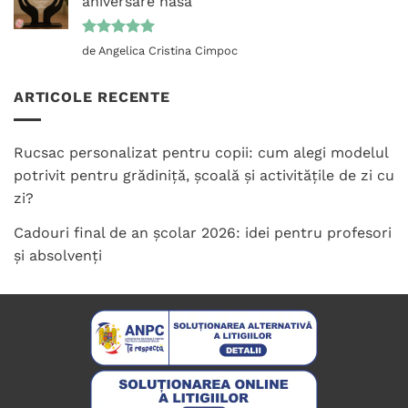
aniversare nasa
Evaluat la
de Angelica Cristina Cimpoc
5
din 5
ARTICOLE RECENTE
Rucsac personalizat pentru copii: cum alegi modelul
potrivit pentru grădiniță, școală și activitățile de zi cu
zi?
Cadouri final de an școlar 2026: idei pentru profesori
și absolvenți