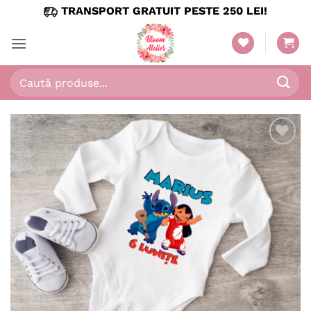
Skip
TRANSPORT GRATUIT PESTE 250 LEI!
to
content
Caută
după:
Adaugă
în
wishlist