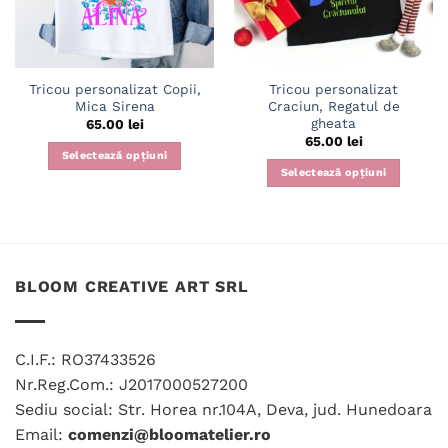
Tricou personalizat Copii,
Tricou personalizat
Mica Sirena
Craciun, Regatul de
gheata
65.00
lei
65.00
lei
Selectează opțiuni
Selectează opțiuni
Acest
Acest
produs
produs
are
are
mai
mai
multe
multe
variații.
BLOOM CREATIVE ART SRL
variații.
Opțiunile
Opțiunile
pot
pot
fi
C.I.F.: RO37433526
fi
alese
Nr.Reg.Com.: J2017000527200
alese
în
în
Sediu social: Str. Horea nr.104A, Deva, jud. Hunedoara
pagina
pagina
produsului.
Email:
comenzi@bloomatelier.ro
produsului.