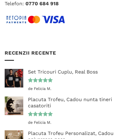
Telefon:
0770 684 918
RECENZII RECENTE
Set Tricouri Cuplu, Real Boss
Evaluat la
de Felicia M.
5
din 5
Placuta Trofeu, Cadou nunta tineri
casatoriti
Evaluat la
de Felicia M.
5
din 5
Placuta Trofeu Personalizat, Cadou