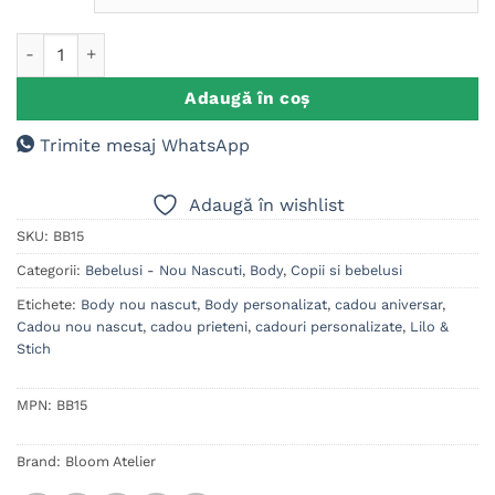
Cantitate Body personalizat copii/bebelusi - Lilo & Stich
Adaugă în coș
Trimite mesaj WhatsApp
Adaugă în wishlist
SKU:
BB15
Categorii:
Bebelusi - Nou Nascuti
,
Body
,
Copii si bebelusi
Etichete:
Body nou nascut
,
Body personalizat
,
cadou aniversar
,
Cadou nou nascut
,
cadou prieteni
,
cadouri personalizate
,
Lilo &
Stich
MPN:
BB15
Brand:
Bloom Atelier