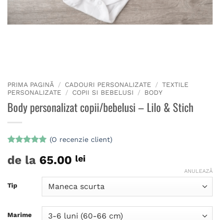
PRIMA PAGINĂ
/
CADOURI PERSONALIZATE
/
TEXTILE
PERSONALIZATE
/
COPII SI BEBELUSI
/
BODY
Body personalizat copii/bebelusi – Lilo & Stich
(O recenzie client)
Evaluat la
de la
65.00
lei
5
din 5 pe
baza unei
ANULEAZĂ
singure
evaluări
Tip
Marime