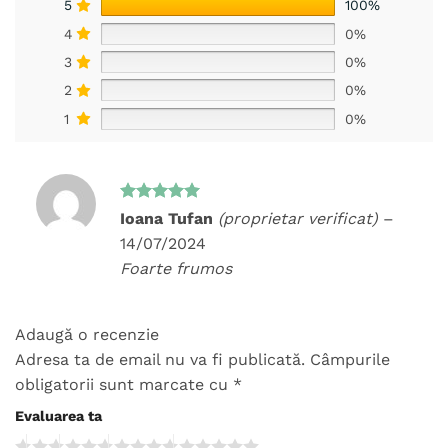
5
100%
4
0%
3
0%
2
0%
1
0%
Evaluat la
Ioana Tufan
(proprietar verificat)
–
5
din 5
14/07/2024
Foarte frumos
Adaugă o recenzie
Adresa ta de email nu va fi publicată.
Câmpurile
obligatorii sunt marcate cu
*
Evaluarea ta