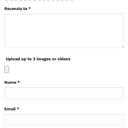
Recenzia ta
*
Upload up to 3 images or videos
Nume
*
Email
*