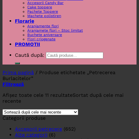
Accesorii Candy Bar
Cake toppere
Pachete Toppere
Machete polistiren
Florarie
Aranjamente flori
Aranjamete flori – Stoc limitat
Buchete aniversare
Flori criogenate
PROMOTII
Caută după:
Prima pagină
/
Produse etichetate „Petrecerea
Burlacitelor”
Filtrează
Afișez toate cele 11 rezultate
Sortat după cele mai
recente
Categorii produse
Accesorii petrecere
(652)
Alte categorii
(6)