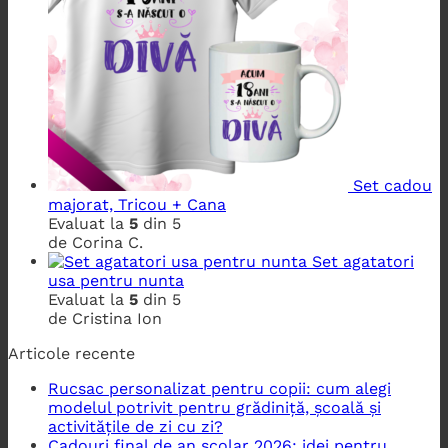
Set cadou
majorat, Tricou + Cana
Evaluat la
5
din 5
de Corina C.
Set agatatori
usa pentru nunta
Evaluat la
5
din 5
de Cristina Ion
Articole recente
Rucsac personalizat pentru copii: cum alegi
modelul potrivit pentru grădiniță, școală și
activitățile de zi cu zi?
Cadouri final de an școlar 2026: idei pentru