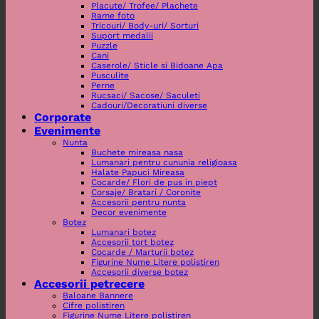
Placute/ Trofee/ Plachete
Rame foto
Tricouri/ Body-uri/ Sorturi
Suport medalii
Puzzle
Cani
Caserole/ Sticle si Bidoane Apa
Pusculite
Perne
Rucsaci/ Sacose/ Saculeti
Cadouri/Decoratiuni diverse
Corporate
Evenimente
Nunta
Buchete mireasa nasa
Lumanari pentru cununia religioasa
Halate Papuci Mireasa
Cocarde/ Flori de pus in piept
Corsaje/ Bratari / Coronite
Accesorii pentru nunta
Decor evenimente
Botez
Lumanari botez
Accesorii tort botez
Cocarde / Marturii botez
Figurine Nume Litere polistiren
Accesorii diverse botez
Accesorii petrecere
Baloane Bannere
Cifre polistiren
Figurine Nume Litere polistiren