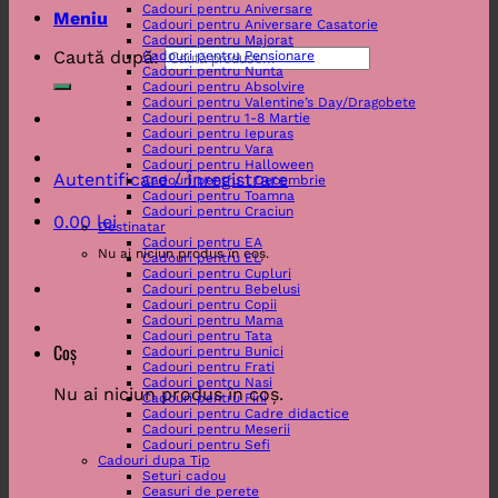
Cadouri pentru Aniversare
Meniu
Cadouri pentru Aniversare Casatorie
Cadouri pentru Majorat
Caută după:
Cadouri pentru Pensionare
Cadouri pentru Nunta
Cadouri pentru Absolvire
Cadouri pentru Valentine’s Day/Dragobete
Cadouri pentru 1-8 Martie
Cadouri pentru Iepuras
Cadouri pentru Vara
Cadouri pentru Halloween
Autentificare / Înregistrare
Cadouri pentru 1 Decembrie
Cadouri pentru Toamna
Cadouri pentru Craciun
0.00
lei
Destinatar
Cadouri pentru EA
Nu ai niciun produs în coș.
Cadouri pentru EL
Cadouri pentru Cupluri
Cadouri pentru Bebelusi
Cadouri pentru Copii
Cadouri pentru Mama
Cadouri pentru Tata
Coș
Cadouri pentru Bunici
Cadouri pentru Frati
Cadouri pentru Nasi
Nu ai niciun produs în coș.
Cadouri pentru Fini
Cadouri pentru Cadre didactice
Cadouri pentru Meserii
Cadouri pentru Sefi
Cadouri dupa Tip
Seturi cadou
Ceasuri de perete