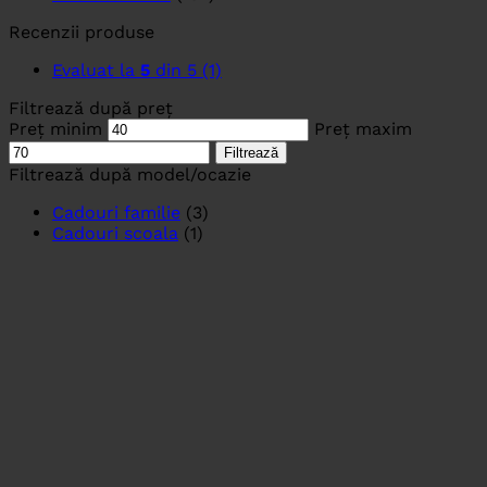
Recenzii produse
Evaluat la
5
din 5
(1)
Filtrează după preț
Preț minim
Preț maxim
Filtrează
Filtrează după model/ocazie
Cadouri familie
(3)
Cadouri scoala
(1)