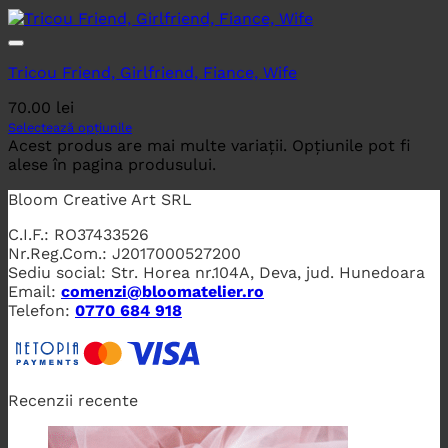
Tricou Friend, Girlfriend, Fiance, Wife
70.00
lei
Selectează opțiunile
Acest produs are mai multe variații. Opțiunile pot fi
alese în pagina produsului.
Bloom Creative Art SRL
C.I.F.: RO37433526
Nr.Reg.Com.: J2017000527200
Sediu social: Str. Horea nr.104A, Deva, jud. Hunedoara
Email:
comenzi@bloomatelier.ro
Telefon:
0770 684 918
Recenzii recente