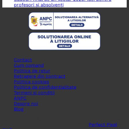
profesori și absolvenți
Contact
Cum comand
Politica de retur
Retragere din contract
Politica cookies
Politica de confidentialitate
Termeni si conditii
ANPC
Despre noi
Blog
Copyright © 2026
BLOOM CREATIVE ART SRL
, toate
drepturile rezervate. In colaborare cu
Perfect Pixel
&