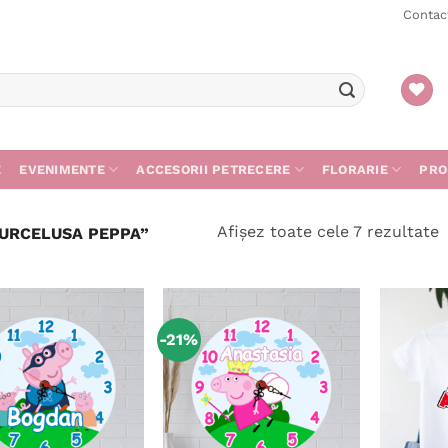
Contac
E
EVENIMENTE
ACCESORII PETRECERE
FLORARIE
PRO
S
Afișez toate cele 7 rezultate
URCELUSA PEPPA”
d
c
m
r
-21%
Adaugă
Adaugă
în
în
wishlist
wishlist