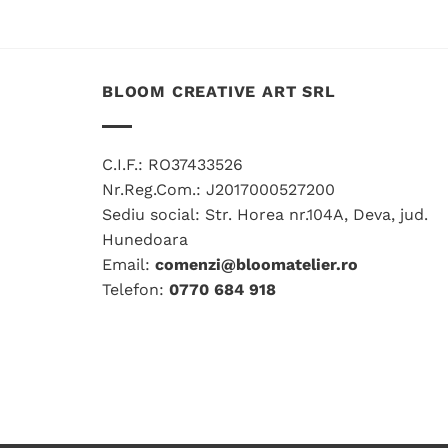
BLOOM CREATIVE ART SRL
C.I.F.: RO37433526
Nr.Reg.Com.: J2017000527200
Sediu social: Str. Horea nr.104A, Deva, jud.
Hunedoara
Email:
comenzi@bloomatelier.ro
Telefon:
0770 684 918