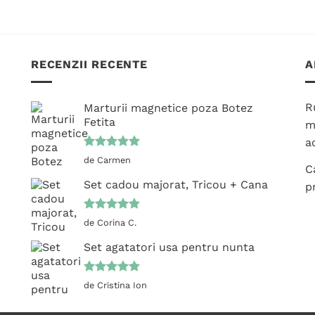
RECENZII RECENTE
A
R
Marturii magnetice poza Botez
Fetita
m
ac
Evaluat la
de Carmen
C
5
din 5
Set cadou majorat, Tricou + Cana
p
Evaluat la
de Corina C.
5
din 5
Set agatatori usa pentru nunta
Evaluat la
de Cristina Ion
5
din 5