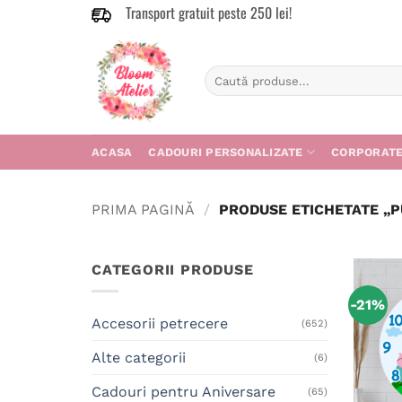
Transport gratuit peste 250 lei!
Skip
to
content
Caută
după:
ACASA
CADOURI PERSONALIZATE
CORPORAT
PRIMA PAGINĂ
/
PRODUSE ETICHETATE „P
CATEGORII PRODUSE
-21%
Accesorii petrecere
(652)
Alte categorii
(6)
Cadouri pentru Aniversare
(65)