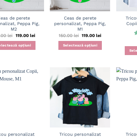
eas de perete
Ceas de perete
Trico
nalizat, Peppa Pig,
personalizat, Peppa Pig,
Copii
M2
M1
Prețul
Prețul
Prețul
Prețul
0.00
lei
119.00
lei
150.00
lei
119.00
lei
inițial
curent
inițial
curent
E
a
este:
a
este:
5
electează opțiuni
Selectează opțiuni
fost:
119.00 lei.
fost:
119.00 lei.
Sele
150.00 lei.
150.00 lei.
Adaugă
Adaugă
în
în
wishlist
wishlist
cou personalizat
Tricou personalizat
Trico