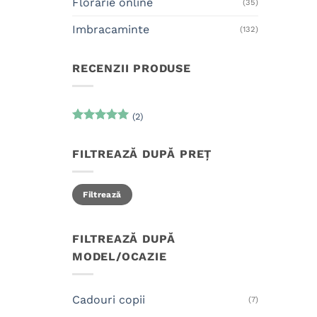
Florarie online
(35)
Imbracaminte
(132)
RECENZII PRODUSE
(2)
Evaluat la
5
din 5
FILTREAZĂ DUPĂ PREȚ
Preț
Preț
Filtrează
minim
maxim
FILTREAZĂ DUPĂ
MODEL/OCAZIE
Cadouri copii
(7)