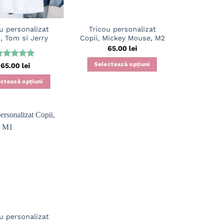
u personalizat
Tricou personalizat
, Tom si Jerry
Copii, Mickey Mouse, M2
65.00
lei
valuat la
Selectează opțiuni
65.00
lei
din 5
Acest
ctează opțiuni
produs
Acest
are
produs
mai
are
multe
mai
variații.
Adaugă
multe
în
Opțiunile
wishlist
variații.
pot
Opțiunile
fi
pot
alese
fi
în
alese
pagina
în
produsului.
u personalizat
pagina