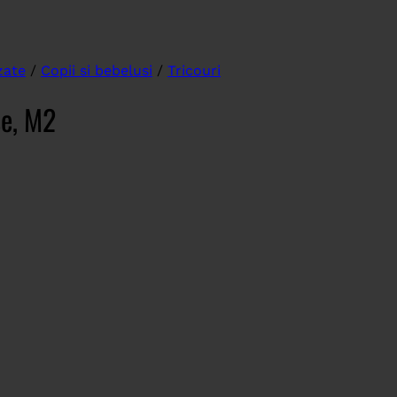
zate
/
Copii si bebelusi
/
Tricouri
se, M2