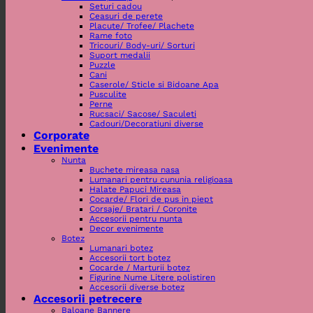
Seturi cadou
Ceasuri de perete
Placute/ Trofee/ Plachete
Rame foto
Tricouri/ Body-uri/ Sorturi
Suport medalii
Puzzle
Cani
Caserole/ Sticle si Bidoane Apa
Pusculite
Perne
Rucsaci/ Sacose/ Saculeti
Cadouri/Decoratiuni diverse
Corporate
Evenimente
Nunta
Buchete mireasa nasa
Lumanari pentru cununia religioasa
Halate Papuci Mireasa
Cocarde/ Flori de pus in piept
Corsaje/ Bratari / Coronite
Accesorii pentru nunta
Decor evenimente
Botez
Lumanari botez
Accesorii tort botez
Cocarde / Marturii botez
Figurine Nume Litere polistiren
Accesorii diverse botez
Accesorii petrecere
Baloane Bannere