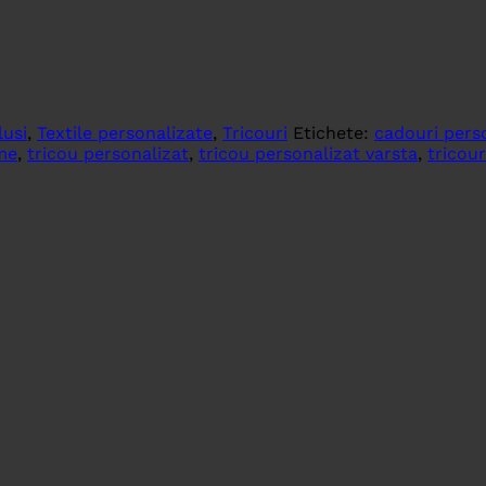
lusi
,
Textile personalizate
,
Tricouri
Etichete:
cadouri pers
me
,
tricou personalizat
,
tricou personalizat varsta
,
tricour