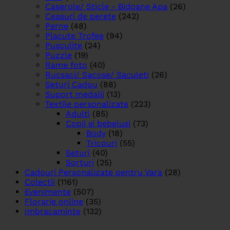
Caserole/ Sticle - Bidoane Apa
(26)
Ceasuri de perete
(242)
Perne
(48)
Placute Trofee
(94)
Pusculite
(24)
Puzzle
(19)
Rame foto
(40)
Rucsaci/ Sacose/ Saculeti
(26)
Seturi Cadou
(88)
Suport medalii
(13)
Textile personalizate
(223)
Adulti
(85)
Copii si bebelusi
(73)
Body
(18)
Tricouri
(55)
Seturi
(40)
Sorturi
(25)
Cadouri Personalizate pentru Vara
(28)
Colectii
(1161)
Evenimente
(507)
Florarie online
(35)
Imbracaminte
(132)