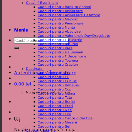
Ocazii / Eveniment
Cadouri pentru Back to School
Cadouri pentru Aniversare
Cadouri pentru Aniversare Casatorie
Cadouri pentru Majorat
Cadouri pentru Pensionare
Cadouri pentru Nunta
Meniu
Cadouri pentru Absolvire
Cadouri pentru Valentine’s Day/Dragobete
Caută
Cadouri pentru 1-8 Martie
Cadouri pentru Iepuras
după:
Cadouri pentru Vara
Cadouri pentru Halloween
Cadouri pentru 1 Decembrie
Cadouri pentru Toamna
Cadouri pentru Craciun
Destinatar
Autentificare / Înregistrare
Cadouri pentru EA
Cadouri pentru EL
Cadouri pentru Cupluri
0.00
lei
Cadouri pentru Bebelusi
Cadouri pentru Copii
Nu ai niciun produs în coș.
Cadouri pentru Mama
Cadouri pentru Tata
Cadouri pentru Bunici
Cadouri pentru Frati
Cadouri pentru Nasi
Cadouri pentru Fini
Coș
Cadouri pentru Cadre didactice
Cadouri pentru Meserii
Cadouri pentru Sefi
Nu ai niciun produs în coș.
Cadouri dupa Tip