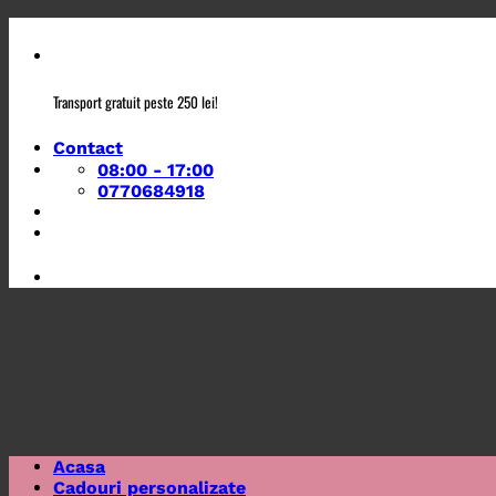
Skip
to
content
Transport gratuit peste 250 lei!
Contact
08:00 - 17:00
0770684918
Acasa
Cadouri personalizate