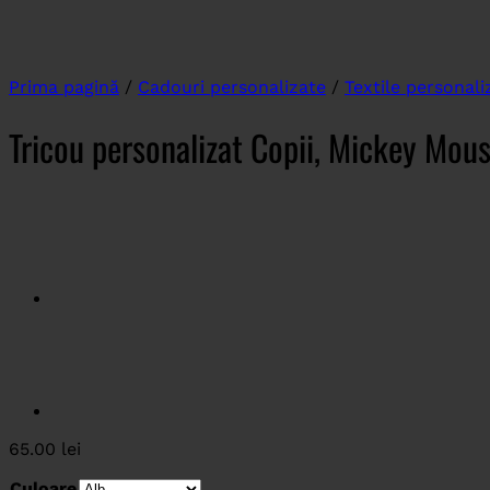
Prima pagină
/
Cadouri personalizate
/
Textile personali
Tricou personalizat Copii, Mickey Mou
65.00
lei
Culoare