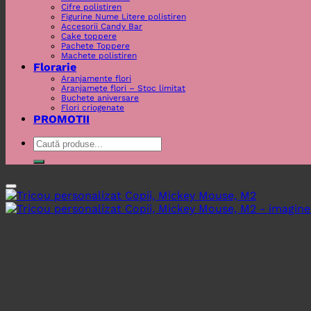
Cifre polistiren
Figurine Nume Litere polistiren
Accesorii Candy Bar
Cake toppere
Pachete Toppere
Machete polistiren
Florarie
Aranjamente flori
Aranjamete flori – Stoc limitat
Buchete aniversare
Flori criogenate
PROMOTII
Caută
după: