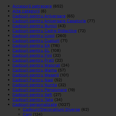
Accesorii petrecere
(652)
Alte categorii
(6)
Cadouri pentru Aniversare
(65)
Cadouri pentru Aniversare Casatorie
(77)
Cadouri pentru Bunici
(43)
Cadouri pentru Cadre Didactice
(72)
Cadouri pentru Copii
(260)
Cadouri pentru Cupluri
(71)
Cadouri pentru EA
(116)
Cadouri pentru EL
(108)
Cadouri pentru Fini
(32)
Cadouri pentru Frati
(22)
Cadouri pentru Majorat
(24)
Cadouri pentru Mama
(57)
Cadouri pentru Meserii
(101)
Cadouri Pentru Nasi
(52)
Cadouri pentru Nunta
(32)
Cadouri pentru Pensionare
(19)
Cadouri pentru Sefi
(27)
Cadouri pentru Tata
(34)
Cadouri personalizate
(1027)
Cadouri/Decoratiuni Diverse
(62)
Cani
(134)