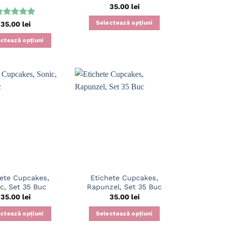
35.00
lei
valuat la
Selectează opțiuni
35.00
lei
din 5
ctează opțiuni
hete Cupcakes,
Etichete Cupcakes,
c, Set 35 Buc
Rapunzel, Set 35 Buc
35.00
lei
35.00
lei
ctează opțiuni
Selectează opțiuni