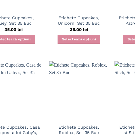
chete Cupcakes,
Etichete Cupcakes,
Etichet
uey, Set 35 Buc
Unicorn, Set 35 Buc
Patr
35.00
lei
35.00
lei
electează opțiuni
Selectează opțiuni
Sele
ete Cupcakes, Casa
Etichete Cupcakes,
Etichet
apusi a lui Gaby’s,
Roblox, Set 35 Buc
si St