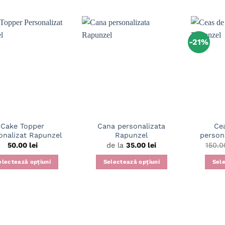
-21%
Cake Topper
Cana personalizata
Ce
onalizat Rapunzel
Rapunzel
person
50.00
lei
de la
35.00
lei
150.
electează opțiuni
Selectează opțiuni
Sele
Acest
produs
are
mai
multe