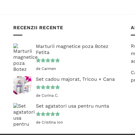
variații.
Opțiunile
pot
fi
RECENZII RECENTE
A
alese
în
R
Marturii magnetice poza Botez
pagina
Fetita
produsului.
m
ac
Evaluat la
de Carmen
C
5
din 5
Set cadou majorat, Tricou + Cana
p
Evaluat la
de Corina C.
5
din 5
Set agatatori usa pentru nunta
Evaluat la
de Cristina Ion
5
din 5