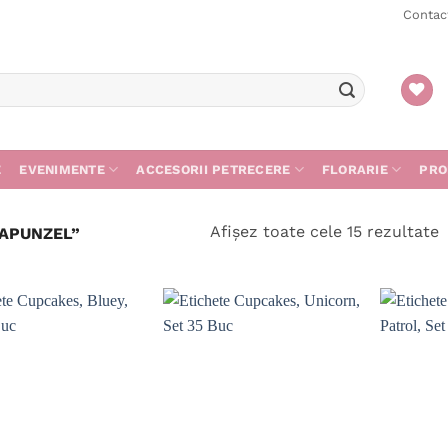
Contac
E
EVENIMENTE
ACCESORII PETRECERE
FLORARIE
PRO
S
Afișez toate cele 15 rezultate
APUNZEL”
d
c
m
r