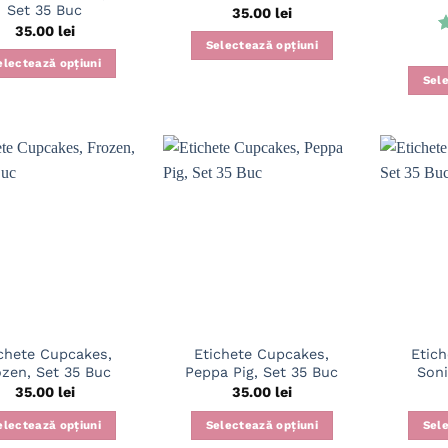
Set 35 Buc
35.00
lei
35.00
lei
E
Selectează opțiuni
5
electează opțiuni
Sele
chete Cupcakes,
Etichete Cupcakes,
Etic
ozen, Set 35 Buc
Peppa Pig, Set 35 Buc
Soni
35.00
lei
35.00
lei
electează opțiuni
Selectează opțiuni
Sele