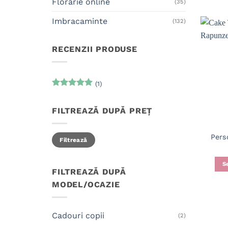
Florarie online
(35)
Imbracaminte
(132)
RECENZII PRODUSE
(1)
Evaluat la
5
din 5
FILTREAZĂ DUPĂ PREȚ
Preț
Preț
Pers
Filtrează
minim
maxim
S
FILTREAZĂ DUPĂ
MODEL/OCAZIE
Cadouri copii
(2)