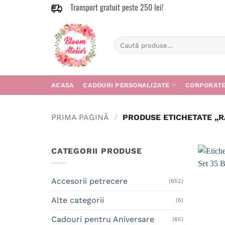
Transport gratuit peste 250 lei!
Skip
to
content
Caută
după:
ACASA
CADOURI PERSONALIZATE
CORPORAT
PRIMA PAGINĂ
/
PRODUSE ETICHETATE „R
CATEGORII PRODUSE
Accesorii petrecere
(652)
Alte categorii
(6)
Cadouri pentru Aniversare
(65)