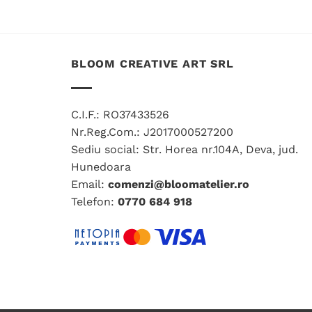
BLOOM CREATIVE ART SRL
C.I.F.: RO37433526
Nr.Reg.Com.: J2017000527200
Sediu social: Str. Horea nr.104A, Deva, jud.
Hunedoara
Email:
comenzi@bloomatelier.ro
Telefon:
0770 684 918