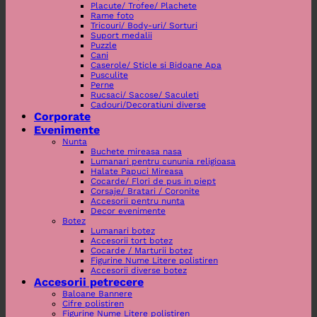
Placute/ Trofee/ Plachete
Rame foto
Tricouri/ Body-uri/ Sorturi
Suport medalii
Puzzle
Cani
Caserole/ Sticle si Bidoane Apa
Pusculite
Perne
Rucsaci/ Sacose/ Saculeti
Cadouri/Decoratiuni diverse
Corporate
Evenimente
Nunta
Buchete mireasa nasa
Lumanari pentru cununia religioasa
Halate Papuci Mireasa
Cocarde/ Flori de pus in piept
Corsaje/ Bratari / Coronite
Accesorii pentru nunta
Decor evenimente
Botez
Lumanari botez
Accesorii tort botez
Cocarde / Marturii botez
Figurine Nume Litere polistiren
Accesorii diverse botez
Accesorii petrecere
Baloane Bannere
Cifre polistiren
Figurine Nume Litere polistiren