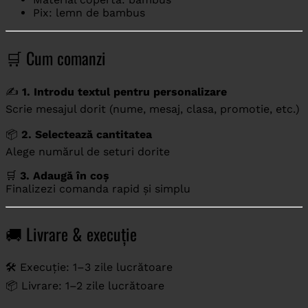
Pix: lemn de bambus
🛒 Cum comanzi
✍️
1. Introdu textul pentru personalizare
Scrie mesajul dorit (nume, mesaj, clasa, promotie, etc.)
📦
2. Selectează cantitatea
Alege numărul de seturi dorite
🛒
3. Adaugă în coș
Finalizezi comanda rapid și simplu
🚚 Livrare & execuție
🛠️ Execuție: 1–3 zile lucrătoare
📦 Livrare: 1–2 zile lucrătoare