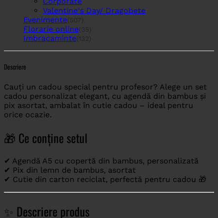
Corporate
Valentine's Day/ Dragobete
Evenimente
(507)
Florarie online
(35)
Imbracaminte
(132)
Descriere
Cauți un cadou special pentru profesor? Alege un set
cadou personalizat elegant, cu agendă din bambus și
pix asortat, ambalat în cutie cadou – ideal pentru
orice ocazie.
🎁 Ce conține setul
✔ Agendă A5 cu copertă din bambus, personalizată
✔ Pix din lemn de bambus, asortat
✔ Cutie din carton reciclat, perfectă pentru cadou 🎁
✨ Descriere produs