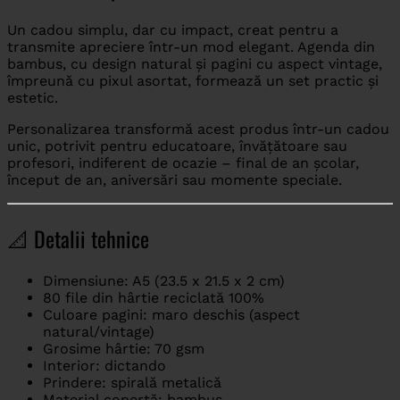
Un cadou simplu, dar cu impact, creat pentru a
transmite apreciere într-un mod elegant. Agenda din
bambus, cu design natural și pagini cu aspect vintage,
împreună cu pixul asortat, formează un set practic și
estetic.
Personalizarea transformă acest produs într-un cadou
unic, potrivit pentru educatoare, învățătoare sau
profesori, indiferent de ocazie – final de an școlar,
început de an, aniversări sau momente speciale.
📐 Detalii tehnice
Dimensiune: A5 (23.5 x 21.5 x 2 cm)
80 file din hârtie reciclată 100%
Culoare pagini: maro deschis (aspect
natural/vintage)
Grosime hârtie: 70 gsm
Interior: dictando
Prindere: spirală metalică
Material copertă: bambus