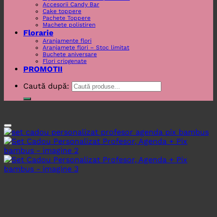
Accesorii Candy Bar
Cake toppere
Pachete Toppere
Machete polistiren
Florarie
Aranjamente flori
Aranjamete flori – Stoc limitat
Buchete aniversare
Flori criogenate
PROMOTII
Caută după: