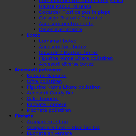
Lumanari pentru cununia religioasa
Halate Papuci Mireasa
Cocarde/ Flori de pus in piept
Corsaje/ Bratari / Coronite
Accesorii pentru nunta
Decor evenimente
Botez
Lumanari botez
Accesorii tort botez
Cocarde / Marturii botez
Figurine Nume Litere polistiren
Accesorii diverse botez
Accesorii petrecere
Baloane Bannere
Cifre polistiren
Figurine Nume Litere polistiren
Accesorii Candy Bar
Cake toppere
Pachete Toppere
Machete polistiren
Florarie
Aranjamente flori
Aranjamete flori – Stoc limitat
Buchete aniversare