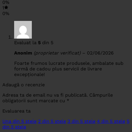
0%
1
0%
Evaluat la
5
din 5
Anonim
(proprietar verificat)
–
02/06/2026
Foarte frumos lucrate produsele, ambalate sub
formă de cadou plus servicii de livrare
excepționale!
Adaugă o recenzie
Adresa ta de email nu va fi publicată.
Câmpurile
obligatorii sunt marcate cu
*
Evaluarea ta
Una din 5 stele
2 din 5 stele
3 din 5 stele
4 din 5 stele
5
din 5 stele