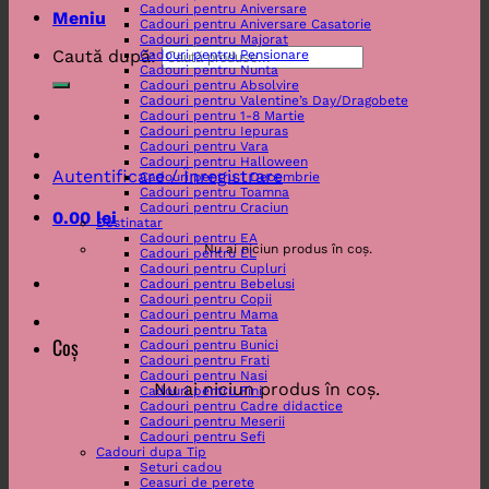
Cadouri pentru Aniversare
Meniu
Cadouri pentru Aniversare Casatorie
Cadouri pentru Majorat
Caută după:
Cadouri pentru Pensionare
Cadouri pentru Nunta
Cadouri pentru Absolvire
Cadouri pentru Valentine’s Day/Dragobete
Cadouri pentru 1-8 Martie
Cadouri pentru Iepuras
Cadouri pentru Vara
Cadouri pentru Halloween
Autentificare / Înregistrare
Cadouri pentru 1 Decembrie
Cadouri pentru Toamna
Cadouri pentru Craciun
0.00
lei
Destinatar
Cadouri pentru EA
Nu ai niciun produs în coș.
Cadouri pentru EL
Cadouri pentru Cupluri
Cadouri pentru Bebelusi
Cadouri pentru Copii
Cadouri pentru Mama
Cadouri pentru Tata
Coș
Cadouri pentru Bunici
Cadouri pentru Frati
Cadouri pentru Nasi
Nu ai niciun produs în coș.
Cadouri pentru Fini
Cadouri pentru Cadre didactice
Cadouri pentru Meserii
Cadouri pentru Sefi
Cadouri dupa Tip
Seturi cadou
Ceasuri de perete