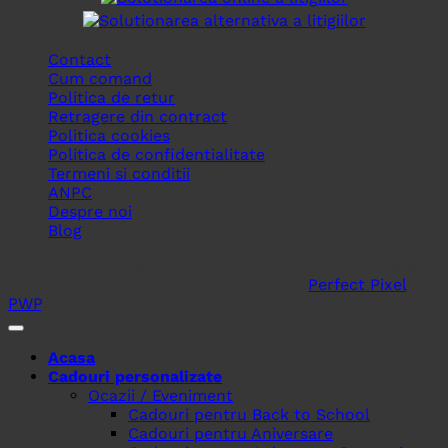
Contact
Cum comand
Politica de retur
Retragere din contract
Politica cookies
Politica de confidentialitate
Termeni si conditii
ANPC
Despre noi
Blog
Copyright © 2026
BLOOM CREATIVE ART SRL
, toate
drepturile rezervate. In colaborare cu
Perfect Pixel
&
PWP
.
Acasa
Cadouri personalizate
Ocazii / Eveniment
Cadouri pentru Back to School
Cadouri pentru Aniversare