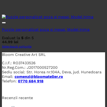
Puzzle personalizat poza si mesaj, Model inima
Evaluat la
5
din 5
44.99
lei
Selectează opțiunile
Bloom Creative Art SRL
C.I.F.: RO37433526
Nr.Reg.Com.: J2017000527200
Sediu social: Str. Horea nr.104A, Deva, jud. Hunedoara
Email:
comenzi@bloomatelier.ro
Telefon:
0770 684 918
Recenzii recente