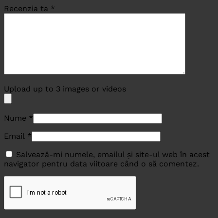
Recenzia ta
*
Upload up to 3 images or videos
Nume
*
Email
*
Salvează-mi numele, emailul și site-ul web în acest
navigator pentru data viitoare când o să comentez.