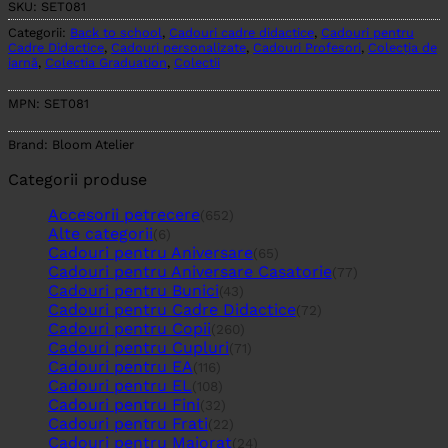
SKU:
SET081
Categorii:
Back to school
,
Cadouri cadre didactice
,
Cadouri pentru
Cadre Didactice
,
Cadouri personalizate
,
Cadouri Profesori
,
Colecția de
iarnă
,
Colectia Graduation
,
Colectii
MPN:
SET081
Brand:
Bloom Atelier
Categorii produse
Accesorii petrecere
(652)
Alte categorii
(6)
Cadouri pentru Aniversare
(65)
Cadouri pentru Aniversare Casatorie
(77)
Cadouri pentru Bunici
(43)
Cadouri pentru Cadre Didactice
(72)
Cadouri pentru Copii
(260)
Cadouri pentru Cupluri
(71)
Cadouri pentru EA
(116)
Cadouri pentru EL
(108)
Cadouri pentru Fini
(32)
Cadouri pentru Frati
(22)
Cadouri pentru Majorat
(24)