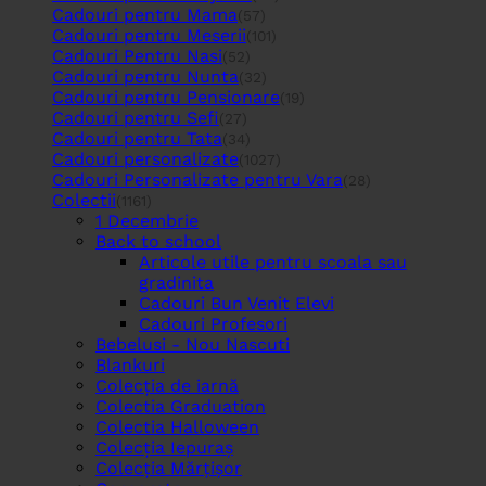
Cadouri pentru Mama
(57)
Cadouri pentru Meserii
(101)
Cadouri Pentru Nasi
(52)
Cadouri pentru Nunta
(32)
Cadouri pentru Pensionare
(19)
Cadouri pentru Sefi
(27)
Cadouri pentru Tata
(34)
Cadouri personalizate
(1027)
Cadouri Personalizate pentru Vara
(28)
Colectii
(1161)
1 Decembrie
Back to school
Articole utile pentru scoala sau
gradinita
Cadouri Bun Venit Elevi
Cadouri Profesori
Bebelusi - Nou Nascuti
Blankuri
Colecția de iarnă
Colectia Graduation
Colectia Halloween
Colecția Iepuraș
Colecția Mărțișor