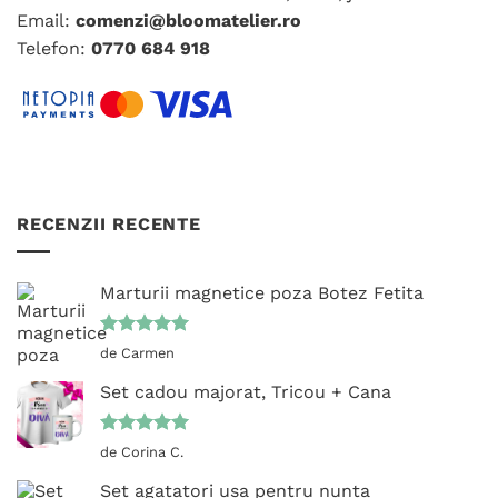
Email:
comenzi@bloomatelier.ro
produsului.
Telefon:
0770 684 918
RECENZII RECENTE
Marturii magnetice poza Botez Fetita
Evaluat la
de Carmen
5
din 5
Set cadou majorat, Tricou + Cana
Evaluat la
de Corina C.
5
din 5
Set agatatori usa pentru nunta