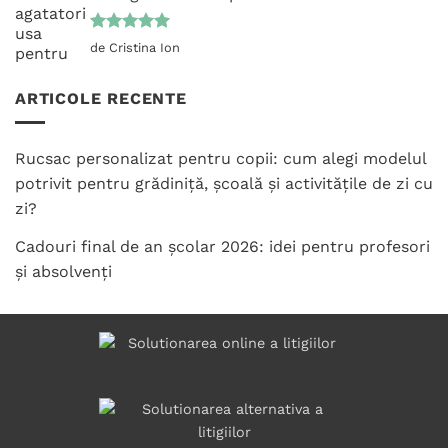
Evaluat la
de Cristina Ion
5
din 5
ARTICOLE RECENTE
Rucsac personalizat pentru copii: cum alegi modelul
potrivit pentru grădiniță, școală și activitățile de zi cu
zi?
Cadouri final de an școlar 2026: idei pentru profesori
și absolvenți