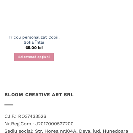
Tricou personalizat Copii,
Sofia Întâi
65.00
lei
Selectează opțiuni
Acest
produs
are
mai
multe
BLOOM CREATIVE ART SRL
variații.
Opțiunile
pot
fi
C.I.F.: RO37433526
alese
Nr.Reg.Com.: J2017000527200
în
Sediu social: Str. Horea nr.104A, Deva, jud. Hunedoara
pagina